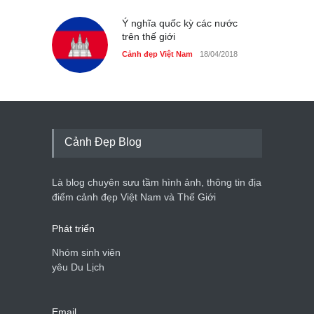
Những món ăn đồng quê
dân dã ở Sài Gòn
Ý nghĩa quốc kỳ các nước
trên thế giới
Cảnh đẹp Việt Nam
25/04/2020
Cảnh đẹp Việt Nam
18/04/2018
Cảnh Đẹp Blog
Là blog chuyên sưu tầm hình ảnh, thông tin địa
điểm cảnh đẹp Việt Nam và Thế Giới
Phát triển
Nhóm sinh viên
yêu Du Lịch
Email