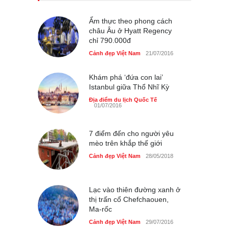
du lịch quốc gia
Cảnh đẹp Việt Nam
Ẩm thực theo phong cách
24/04/2020
châu Âu ở Hyatt Regency
chỉ 790.000đ
Chợ đêm Phú Quốc có nhà
vệ sinh miễn phí
Cảnh đẹp Việt Nam
21/07/2016
Cảnh đẹp Việt Nam
24/04/2020
Khám phá ‘đứa con lai’
Istanbul giữa Thổ Nhĩ Kỳ
40 xe ôtô du lịch tự lái đầu
tiên qua cửa khẩu Móng Cái
Địa điểm du lịch Quốc Tế
01/07/2016
Cảnh đẹp Việt Nam
24/04/2020
7 điểm đến cho người yêu
Thực hư cây cầu gỗ dài
mèo trên khắp thế giới
nhất Việt Nam bị ‘xóa sổ’
sau lũ
Cảnh đẹp Việt Nam
28/05/2018
Cảnh đẹp Việt Nam
24/04/2020
Bún cá thố và bánh canh
Lạc vào thiên đường xanh ở
cốt dừa miền Tây ở Sài Gòn
thị trấn cổ Chefchaouen,
Ma-rốc
Cảnh đẹp Việt Nam
24/04/2020
Cảnh đẹp Việt Nam
29/07/2016