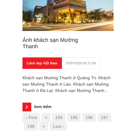
Ảnh khách sạn Mường
Thanh
Cảnh đẹp Việt Nam
07/07/2018 00:17:06
Khách sạn Mường Thanh ở Quảng Trị. Khách
sạn Mường Thanh ở Lào. Khách sạn Mường
Thanh ở Đà Lạt. Khách sạn Mường Thanh...
Xem thêm
‹ First
<
194
195
196
197
198
>
Last ›