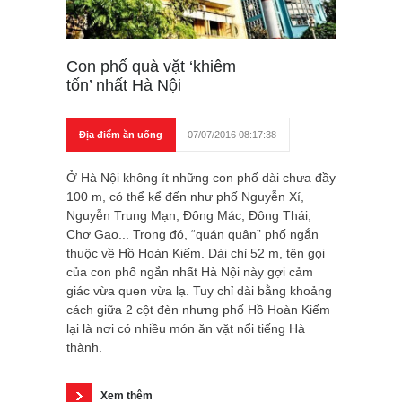
Con phố quà vặt ‘khiêm
tốn’ nhất Hà Nội
Địa điểm ăn uống
07/07/2016 08:17:38
Ở Hà Nội không ít những con phố dài chưa đầy
100 m, có thể kể đến như phố Nguyễn Xí,
Nguyễn Trung Mạn, Đông Mác, Đông Thái,
Chợ Gạo... Trong đó, “quán quân” phố ngắn
thuộc về Hồ Hoàn Kiếm. Dài chỉ 52 m, tên gọi
của con phố ngắn nhất Hà Nội này gợi cảm
giác vừa quen vừa lạ. Tuy chỉ dài bằng khoảng
cách giữa 2 cột đèn nhưng phố Hồ Hoàn Kiếm
lại là nơi có nhiều món ăn vặt nổi tiếng Hà
thành.
Xem thêm