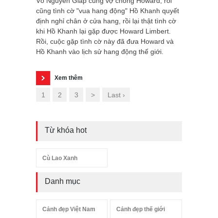
Võ Nguyên Giáp cùng vợ chồng Howard, rồi
cũng tình cờ "vua hang động" Hồ Khanh quyết
định nghỉ chân ở cửa hang, rồi lại thật tình cờ
khi Hồ Khanh lại gặp được Howard Limbert.
Rồi, cuộc gặp tình cờ này đã đưa Howard và
Hồ Khanh vào lịch sử hang động thế giới.
Xem thêm
1
2
3
>
Last ›
Từ khóa hot
Cù Lao Xanh
Danh mục
Cảnh đẹp Việt Nam
Cảnh đẹp thế giới