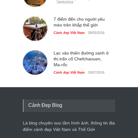
29/05/2016
Cảnh đẹp Việt Nam
24/04/2020
Bún cá thố và bánh canh
7 điểm đến cho người yêu
cốt dừa miền Tây ở Sài Gòn
mèo trên khắp thế giới
Cảnh đẹp Việt Nam
Cảnh đẹp Việt Nam
24/04/2020
28/05/2018
Những món ăn đồng quê
dân dã ở Sài Gòn
Lạc vào thiên đường xanh ở
thị trấn cổ Chefchaouen,
Cảnh đẹp Việt Nam
25/04/2020
Ma-rốc
Cảnh đẹp Việt Nam
29/07/2016
Cảnh Đẹp Blog
Là blog chuyên sưu tầm hình ảnh, thông tin địa
điểm cảnh đẹp Việt Nam và Thế Giới