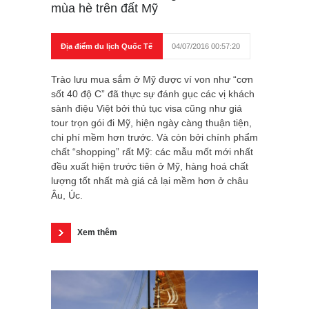
mùa hè trên đất Mỹ
Địa điểm du lịch Quốc Tế
04/07/2016 00:57:20
Trào lưu mua sắm ở Mỹ được ví von như “cơn
sốt 40 độ C” đã thực sự đánh gục các vị khách
sành điệu Việt bởi thủ tục visa cũng như giá
tour trọn gói đi Mỹ, hiện ngày càng thuận tiện,
chi phí mềm hơn trước. Và còn bởi chính phẩm
chất “shopping” rất Mỹ: các mẫu mốt mới nhất
đều xuất hiện trước tiên ở Mỹ, hàng hoá chất
lượng tốt nhất mà giá cả lại mềm hơn ở châu
Âu, Úc.
Xem thêm