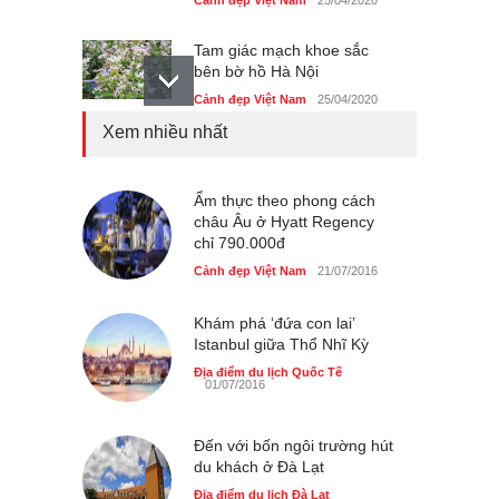
Cảnh đẹp Việt Nam
25/04/2020
Tam giác mạch khoe sắc
bên bờ hồ Hà Nội
Cảnh đẹp Việt Nam
25/04/2020
Xem nhiều nhất
Bán đảo Sơn Trà sẽ là khu
du lịch quốc gia
Cảnh đẹp Việt Nam
Ẩm thực theo phong cách
24/04/2020
châu Âu ở Hyatt Regency
chỉ 790.000đ
Chợ đêm Phú Quốc có nhà
vệ sinh miễn phí
Cảnh đẹp Việt Nam
21/07/2016
Cảnh đẹp Việt Nam
24/04/2020
Khám phá ‘đứa con lai’
Istanbul giữa Thổ Nhĩ Kỳ
40 xe ôtô du lịch tự lái đầu
tiên qua cửa khẩu Móng Cái
Địa điểm du lịch Quốc Tế
01/07/2016
Cảnh đẹp Việt Nam
24/04/2020
Đến với bốn ngôi trường hút
Thực hư cây cầu gỗ dài
du khách ở Đà Lạt
nhất Việt Nam bị ‘xóa sổ’
sau lũ
Địa điểm du lịch Đà Lạt