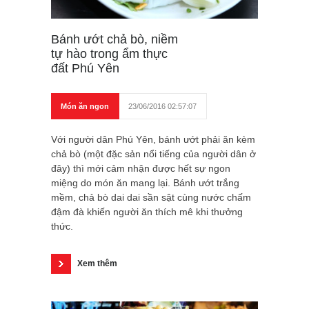
Bánh ướt chả bò, niềm
tự hào trong ẩm thực
đất Phú Yên
Món ăn ngon
23/06/2016 02:57:07
Với người dân Phú Yên, bánh ướt phải ăn kèm
chả bò (một đặc sản nổi tiếng của người dân ở
đây) thì mới cảm nhận được hết sự ngon
miệng do món ăn mang lại. Bánh ướt trắng
mềm, chả bò dai dai sần sật cùng nước chấm
đậm đà khiến người ăn thích mê khi thưởng
thức.
Xem thêm