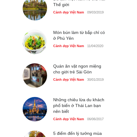
Thế giới
Chợ đêm Phú Quốc có nhà
Cảnh đẹp Việt Nam
09/03/2019
vệ sinh miễn phí
Cảnh đẹp Việt Nam
24/04/2020
Món bún làm từ bắp chỉ có
ở Phú Yên
40 xe ôtô du lịch tự lái đầu
tiên qua cửa khẩu Móng Cái
Cảnh đẹp Việt Nam
11/04/2020
Cảnh đẹp Việt Nam
24/04/2020
Quán ăn vặt ngon miệng
Thực hư cây cầu gỗ dài
cho giới trẻ Sài Gòn
nhất Việt Nam bị ‘xóa sổ’
sau lũ
Cảnh đẹp Việt Nam
30/01/2019
Cảnh đẹp Việt Nam
24/04/2020
Bún cá thố và bánh canh
Những chiêu lừa du khách
cốt dừa miền Tây ở Sài Gòn
phổ biến ở Thái Lan bạn
nên biết
Cảnh đẹp Việt Nam
24/04/2020
Cảnh đẹp Việt Nam
06/06/2017
Những món ăn đồng quê
dân dã ở Sài Gòn
5 điểm đến lý tưởng mùa