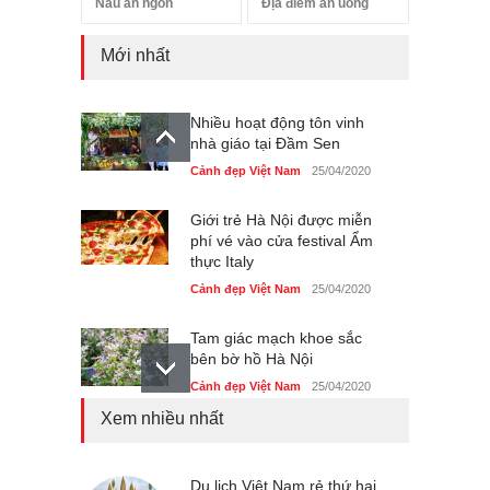
Nấu ăn ngon
Địa điểm ăn uống
Mới nhất
Nhiều hoạt động tôn vinh
nhà giáo tại Đầm Sen
Cảnh đẹp Việt Nam
25/04/2020
Giới trẻ Hà Nội được miễn
phí vé vào cửa festival Ẩm
thực Italy
Cảnh đẹp Việt Nam
25/04/2020
Tam giác mạch khoe sắc
bên bờ hồ Hà Nội
Cảnh đẹp Việt Nam
25/04/2020
Xem nhiều nhất
Bán đảo Sơn Trà sẽ là khu
du lịch quốc gia
Cảnh đẹp Việt Nam
Du lịch Việt Nam rẻ thứ hai
24/04/2020