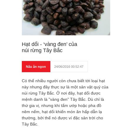
Hạt dổi - ‘vàng đen’ của
núi rừng Tây Bắc
Nấu ăn ngon
24/06/2016 00:52:47
Có thể nhiều người còn chưa biết tới loại hạt
này nhưng đây thực sự là một sản vật quý của
núi rừng Tây Bắc. Ở nơi đây, hạt dổi được
mệnh danh là "vàng đen" Tây Bắc. Dù chỉ là
thứ gia vị, nhưng khi tẩm ướp hoặc pha đồ
nêm nếm, hạt dổi khiến món ăn hấp dẫn lạ
thường, bởi thế nó được ví đặc sản trời cho
Tây Bắc.