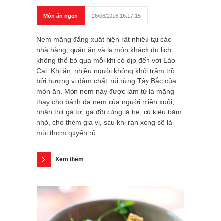
Món ăn ngon
26/06/2016 16:17:15
Nem măng đắng xuất hiện rất nhiều tại các
nhà hàng, quán ăn và là món khách du lịch
không thể bỏ qua mỗi khi có dịp đến với Lào
Cai. Khi ăn, nhiều người không khỏi trầm trồ
bởi hương vị đậm chất núi rừng Tây Bắc của
món ăn. Món nem này được làm từ lá măng
thay cho bánh đa nem của người miền xuôi,
nhân thịt gà tơ, gà đồi cùng lá hẹ, củ kiệu băm
nhỏ, cho thêm gia vị, sau khi rán xong sẽ là
mùi thơm quyến rũ.
Xem thêm