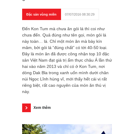
Đặc sản vùng miền
07/07/2016 08:30:29
Đến Kon Tum mà chưa ăn gỏi lá thì coi như
chưa đến. Quả đúng như tên gọi, món gỏi lá
này toàn… lá. Chỉ một món ăn mà bày kín
mâm, bởi gỏi lá “đúng chất” có tới 40-50 loại.
Đây là món ăn đã được công nhận top 10 đặc
sản Việt Nam đạt giá trị ẩm thực châu Á lần thứ
hai vào năm 2013 và chỉ có ở Kon Tum, nơi
dòng Dak Bla trong xanh uốn mình dưới chân
núi Ngọc Lĩnh hùng vĩ, mới thấy hết cái vị rất
riêng biệt, rất cao nguyên của món ăn thú vị
này.
Xem thêm