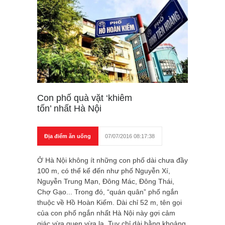
Con phố quà vặt ‘khiêm
tốn’ nhất Hà Nội
Địa điểm ăn uống
07/07/2016 08:17:38
Ở Hà Nội không ít những con phố dài chưa đầy
100 m, có thể kể đến như phố Nguyễn Xí,
Nguyễn Trung Mạn, Đông Mác, Đông Thái,
Chợ Gạo... Trong đó, “quán quân” phố ngắn
thuộc về Hồ Hoàn Kiếm. Dài chỉ 52 m, tên gọi
của con phố ngắn nhất Hà Nội này gợi cảm
giác vừa quen vừa lạ. Tuy chỉ dài bằng khoảng