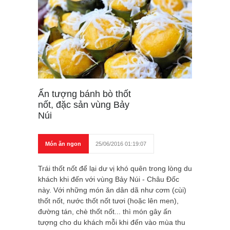
Ấn tượng bánh bò thốt
nốt, đặc sản vùng Bảy
Núi
Món ăn ngon
25/06/2016 01:19:07
Trái thốt nốt để lại dư vị khó quên trong lòng du
khách khi đến với vùng Bảy Núi - Châu Đốc
này. Với những món ăn dân dã như cơm (cùi)
thốt nốt, nước thốt nốt tươi (hoặc lên men),
đường tán, chè thốt nốt... thì món gây ấn
tượng cho du khách mỗi khi đến vào mùa thu