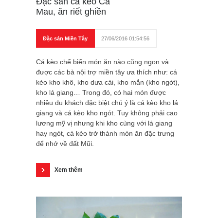
Đặc sản cá kèo Cà
Mau, ăn riết ghiền
Đặc sản Miền Tây
27/06/2016 01:54:56
Cá kèo chế biến món ăn nào cũng ngon và
được các bà nội trợ miền tây ưa thích như: cá
kèo kho khô, kho dưa cải, kho mẳn (kho ngót),
kho lá giang… Trong đó, có hai món được
nhiều du khách đặc biệt chú ý là cá kèo kho lá
giang và cá kèo kho ngót. Tuy không phải cao
lương mỹ vị nhưng khi kho cùng với lá giang
hay ngót, cá kèo trở thành món ăn đặc trưng
để nhớ về đất Mũi.
Xem thêm