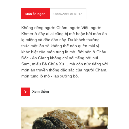
Món ăn ngon
06/07/2016 01:51:12
Không riêng người Chăm, người Việt, người
Khmer ở đây ai ai cũng bị mê hoặc bởi món ăn
lạ miệng và độc đáo này. Du khách thưởng
thức một lần sẽ không thể nào quên mùi vị
khác biệt của món tung lò mò. Bởi nên ở Châu
Đốc - An Giang không chỉ nổi tiếng bởi núi
Sam, miếu Bà Chúa Xứ… mà còn nức tiếng với
món ăn truyền thống đặc sắc của người Chăm,
món tung lò mò - lạp xưởng bò.
Xem thêm