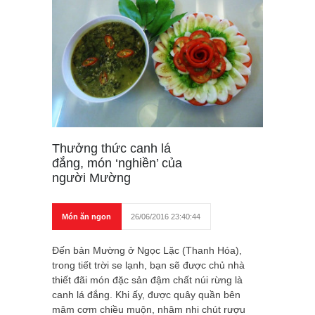
Thưởng thức canh lá
đắng, món ‘nghiền’ của
người Mường
Món ăn ngon
26/06/2016 23:40:44
Đến bản Mường ở Ngọc Lặc (Thanh Hóa),
trong tiết trời se lạnh, bạn sẽ được chủ nhà
thiết đãi món đặc sản đậm chất núi rừng là
canh lá đắng. Khi ấy, được quây quần bên
mâm cơm chiều muộn, nhâm nhi chút rượu