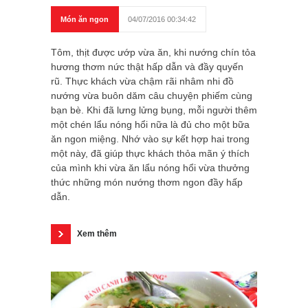
Món ăn ngon
04/07/2016 00:34:42
Tôm, thịt được ướp vừa ăn, khi nướng chín tỏa
hương thơm nức thật hấp dẫn và đầy quyến
rũ. Thực khách vừa chậm rãi nhâm nhi đồ
nướng vừa buôn dăm câu chuyện phiếm cùng
bạn bè. Khi đã lưng lửng bụng, mỗi người thêm
một chén lẩu nóng hổi nữa là đủ cho một bữa
ăn ngon miệng. Nhớ vào sự kết hợp hai trong
một này, đã giúp thực khách thỏa mãn ý thích
của mình khi vừa ăn lẩu nóng hổi vừa thưởng
thức những món nướng thơm ngon đầy hấp
dẫn.
Xem thêm