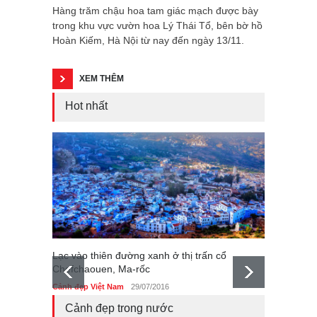
Hàng trăm chậu hoa tam giác mạch được bày
trong khu vực vườn hoa Lý Thái Tổ, bên bờ hồ
Hoàn Kiếm, Hà Nội từ nay đến ngày 13/11.
XEM THÊM
Hot nhất
Lạc vào thiên đường xanh ở thị trấn cổ
Chefchaouen, Ma-rốc
Ý nghĩ
Cảnh đẹp Việt Nam
29/07/2016
Cảnh đẹ
Cảnh đẹp trong nước