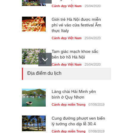
Cảnh đẹp Việt Nam
25/04/2020
Giới trẻ Hà Nội được miễn
phí vé vào cửa festival Ẩm
thực Italy
Cảnh đẹp Việt Nam
25/04/2020
Tam giác mạch khoe sắc
bên bờ hồ Hà Nội
Cảnh đẹp Việt Nam
25/04/2020
Địa điểm du lịch
Những món ăn đồng quê
dân dã ở Sài Gòn
Cảnh đẹp Việt Nam
Làng chài Hải Minh yên
25/04/2020
bình ở Quy Nhơn
Cảnh đẹp miền Trung
07/08/2019
Cung đường phượt ven biển
lý tưởng cho dịp lễ 30.4
Cảnh đẹp miền Trung
07/08/2019