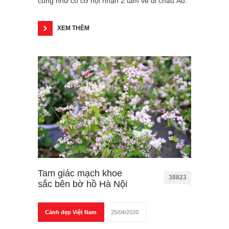
cũng như có cơ hội nhận 2 tấm vé đi châu Âu.
XEM THÊM
Tam giác mạch khoe
38823
sắc bên bờ hồ Hà Nội
Cảnh đẹp Việt Nam
25/04/2020