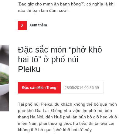
'Bao giờ cho mình ăn bánh hồng?', có nghĩa là khi
nào thì bạn làm đám cưới.
Xem thêm
Đặc sắc món “phở khô
hai tô” ở phố núi
Pleiku
Đặc sản Miền Trung
28/05/2016 00:36:59
Tại phố núi Pleiku, du khách không thể bỏ qua món
phở khô Gia Lai. Giống như việc tìm phở bò, bún
thang Hà Nội, đến Huế phải ăn bún bò giò heo và ở
miền Nam phải thưởng thức hủ tiếu, thì tại Gia Lai
không thể bỏ qua "phở khô hai tô" này.