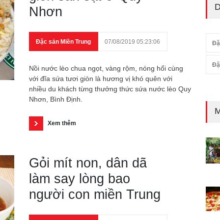
D
Nhơn
Đặc sản Miền Trung
07/08/2019 05:23:06
Đặ
Đặ
Nồi nước lèo chua ngọt, vàng rộm, nóng hổi cùng
với đĩa sứa tươi giòn là hương vị khó quên với
nhiều du khách từng thưởng thức sứa nước lèo Quy
Nhơn, Bình Định.
M
Xem thêm
Gỏi mít non, dân dã
làm say lòng bao
người con miền Trung