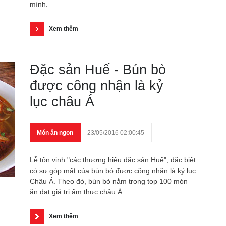
mình.
Xem thêm
Đặc sản Huế - Bún bò
được công nhận là kỷ
lục châu Á
Món ăn ngon
23/05/2016 02:00:45
Lễ tôn vinh "các thương hiệu đặc sản Huế", đặc biệt
có sự góp mặt của bún bò được công nhận là kỷ lục
Châu Á. Theo đó, bún bò nằm trong top 100 món
ăn đạt giá trị ẩm thực châu Á.
Xem thêm