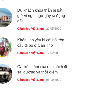
Thực hư cây cầu gỗ dài nhất
Việt Nam bị ‘xóa sổ’ sau lũ
Du khách khỏa thân bị bắt
giữ vì nghi ngờ gây ra động
Cảnh đẹp Việt Nam
24/04/2020
đất
Bún cá thố và bánh canh cốt
Cảnh đẹp Việt Nam
22/05/2019
dừa miền Tây ở Sài Gòn
Khóa tình yêu bị cắt bỏ trên
Cảnh đẹp Việt Nam
24/04/2020
cầu đi bộ ở Cần Thơ
Những món ăn đồng quê dân
Cảnh đẹp Việt Nam
17/02/2019
dã ở Sài Gòn
Cảnh đẹp Việt Nam
25/04/2020
Cái kết thảm của du khách đi
sai đường và thời điểm
Cảnh đẹp Việt Nam
08/10/2019