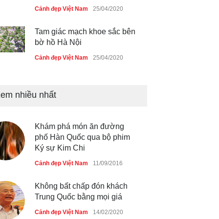
Cảnh đẹp Việt Nam
25/04/2020
Tam giác mạch khoe sắc bên
bờ hồ Hà Nội
Cảnh đẹp Việt Nam
25/04/2020
Bán đảo Sơn Trà sẽ là khu
du lịch quốc gia
em nhiều nhất
Cảnh đẹp Việt Nam
24/04/2020
Khám phá món ăn đường
Chợ đêm Phú Quốc có nhà
phố Hàn Quốc qua bộ phim
vệ sinh miễn phí
Ký sự Kim Chi
Cảnh đẹp Việt Nam
24/04/2020
Cảnh đẹp Việt Nam
11/09/2016
40 xe ôtô du lịch tự lái đầu
Không bất chấp đón khách
tiên qua cửa khẩu Móng Cái
Trung Quốc bằng mọi giá
Cảnh đẹp Việt Nam
24/04/2020
Cảnh đẹp Việt Nam
14/02/2020