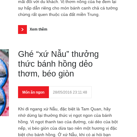
mãi đối với du khách. Vị thơm nồng của hẹ đem lại
sự hấp dẫn riêng cho món bánh canh chả cá tưởng
chừng rất quen thuộc của đất miền Trung.
Xem thêm
Ghé “xứ Nẫu” thưởng
thức bánh hồng dẻo
thơm, béo giòn
Món ăn ngon
28/05/2016 23:11:48
Khi đi ngang xứ Nẫu, đặc biệt là Tam Quan, hãy
nhớ dừng lại thưởng thức vị ngọt ngon của bánh
hồng. Vị ngọt thanh tao của đường, cái dẻo của bột
nếp, vị béo giòn của dừa tạo nên một hương vị đặc
biệt cho bánh hồng. Ở xứ Nẫu, khi có ai hỏi bạn