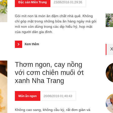
Đặc sản Miền Trung
23/06/2016 01:29:36
Gỏi mít non là món ăn đậm chất nhà quê. Không
chỉ góp mặt trong những bữa ăn hàng ngày mà gỏi
mít non còn dùng trong các dịp hiếu hỷ, họp mặt
của người dân gia đình.
Xem thêm
X
Thơm ngon, cay nồng
với cơm chiên muối ớt
xanh Nha Trang
Món ăn ngon
20/06/2016 01:40:43
Không cao sang, không cầu kỳ, rất đơn giản và