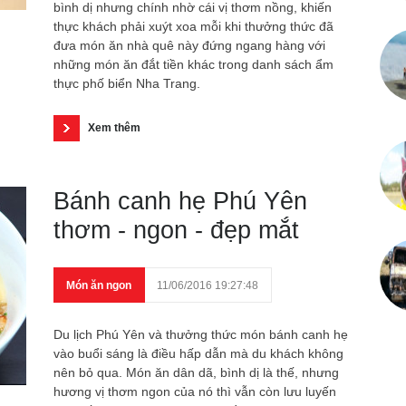
bình dị nhưng chính nhờ cái vị thơm nồng, khiến
thực khách phải xuýt xoa mỗi khi thưởng thức đã
đưa món ăn nhà quê này đứng ngang hàng với
những món ăn đắt tiền khác trong danh sách ẩm
thực phố biển Nha Trang.
Xem thêm
Bánh canh hẹ Phú Yên
thơm - ngon - đẹp mắt
Món ăn ngon
11/06/2016 19:27:48
Du lịch Phú Yên và thưởng thức món bánh canh hẹ
vào buổi sáng là điều hấp dẫn mà du khách không
nên bỏ qua. Món ăn dân dã, bình dị là thế, nhưng
hương vị thơm ngon của nó thì vẫn còn lưu luyến