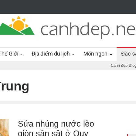
hế Giới
Địa điểm du lịch
Món ngon
Đặc s
Cảnh đẹp Blo
Trung
Sứa nhúng nước lèo
giòn sần sật ở Quy