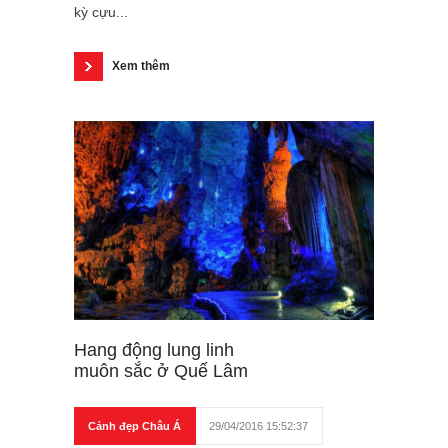
kỳ cựu...
Xem thêm
Hang động lung linh
muôn sắc ở Quế Lâm
Cảnh đẹp Châu Á
29/04/2016 15:52:37