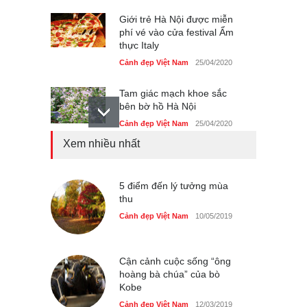
Giới trẻ Hà Nội được miễn
phí vé vào cửa festival Ẩm
thực Italy
Cảnh đẹp Việt Nam
25/04/2020
Tam giác mạch khoe sắc
bên bờ hồ Hà Nội
Cảnh đẹp Việt Nam
25/04/2020
Xem nhiều nhất
Bán đảo Sơn Trà sẽ là khu
du lịch quốc gia
Cảnh đẹp Việt Nam
5 điểm đến lý tưởng mùa
24/04/2020
thu
Chợ đêm Phú Quốc có nhà
Cảnh đẹp Việt Nam
10/05/2019
vệ sinh miễn phí
Cảnh đẹp Việt Nam
24/04/2020
Cận cảnh cuộc sống “ông
hoàng bà chúa” của bò
40 xe ôtô du lịch tự lái đầu
Kobe
tiên qua cửa khẩu Móng Cái
Cảnh đẹp Việt Nam
12/03/2019
Cảnh đẹp Việt Nam
24/04/2020