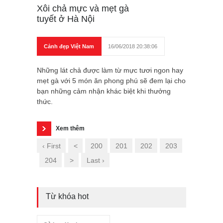
Xôi chả mực và mẹt gà
tuyết ở Hà Nội
Cảnh đẹp Việt Nam
16/06/2018 20:38:06
Những lát chả được làm từ mực tươi ngon hay
mẹt gà với 5 món ăn phong phú sẽ đem lại cho
bạn những cảm nhận khác biệt khi thưởng
thức.
Xem thêm
‹ First
<
200
201
202
203
204
>
Last ›
Từ khóa hot