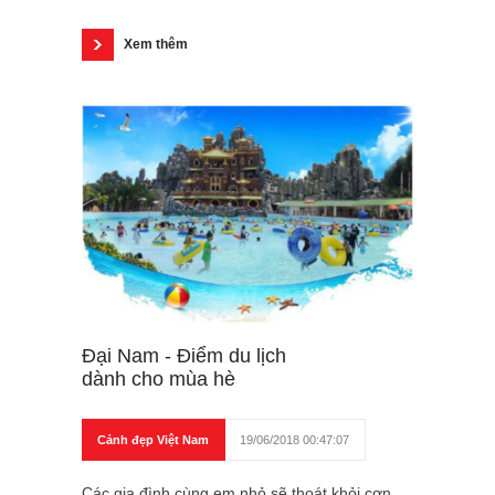
Xem thêm
Đại Nam - Điểm du lịch
dành cho mùa hè
Cảnh đẹp Việt Nam
19/06/2018 00:47:07
Các gia đình cùng em nhỏ sẽ thoát khỏi cơn