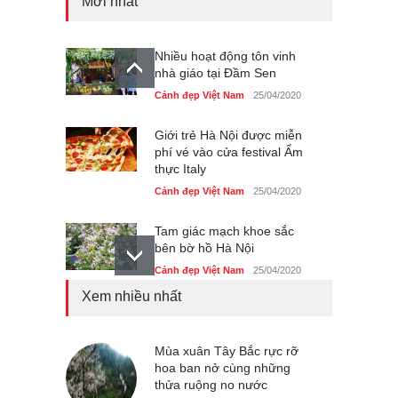
Mới nhất
Nhiều hoạt động tôn vinh
nhà giáo tại Đầm Sen
Cảnh đẹp Việt Nam
25/04/2020
Giới trẻ Hà Nội được miễn
phí vé vào cửa festival Ẩm
thực Italy
Cảnh đẹp Việt Nam
25/04/2020
Tam giác mạch khoe sắc
bên bờ hồ Hà Nội
Cảnh đẹp Việt Nam
25/04/2020
Xem nhiều nhất
Bán đảo Sơn Trà sẽ là khu
du lịch quốc gia
Cảnh đẹp Việt Nam
Mùa xuân Tây Bắc rực rỡ
24/04/2020
hoa ban nở cùng những
thửa ruộng no nước
Chợ đêm Phú Quốc có nhà