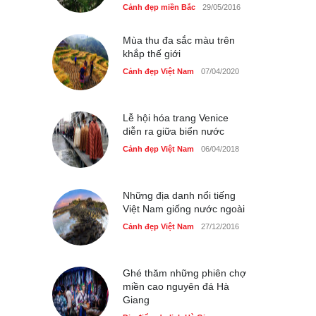
vệ sinh miễn phí
Cảnh đẹp miền Bắc
29/05/2016
Cảnh đẹp Việt Nam
24/04/2020
Mùa thu đa sắc màu trên
khắp thế giới
40 xe ôtô du lịch tự lái đầu
tiên qua cửa khẩu Móng Cái
Cảnh đẹp Việt Nam
07/04/2020
Cảnh đẹp Việt Nam
24/04/2020
Lễ hội hóa trang Venice
Thực hư cây cầu gỗ dài
diễn ra giữa biển nước
nhất Việt Nam bị ‘xóa sổ’
sau lũ
Cảnh đẹp Việt Nam
06/04/2018
Cảnh đẹp Việt Nam
24/04/2020
Bún cá thố và bánh canh
Những địa danh nổi tiếng
cốt dừa miền Tây ở Sài Gòn
Việt Nam giống nước ngoài
Cảnh đẹp Việt Nam
Cảnh đẹp Việt Nam
24/04/2020
27/12/2016
Những món ăn đồng quê
dân dã ở Sài Gòn
Ghé thăm những phiên chợ
miền cao nguyên đá Hà
Cảnh đẹp Việt Nam
25/04/2020
Giang