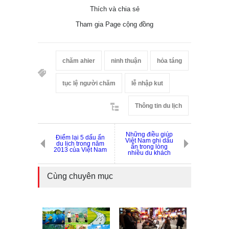
Thích và chia sẻ
Tham gia Page cộng đồng
chăm ahier
ninh thuận
hỏa táng
tục lệ người chăm
lễ nhập kut
Thông tin du lịch
Những điều giúp
Điểm lại 5 dấu ấn
Việt Nam ghi dấu
du lịch trong năm
ấn trong lòng
2013 của Việt Nam
nhiều du khách
Cùng chuyên mục