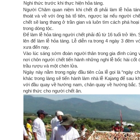
Nghi thức trước khi thực hiện hỏa táng.
Người Chăm quan niệm khi chết đi phải làm lễ hỏa tán
thoát và về với ông bà tổ tiên, ngược lại nếu người ch
chết sẽ lang thang ở trần gian và luôn tìm cách phá hoạ
trong dòng tộc.
Để làm lễ hỏa táng người chết phải đủ từ 16 tuổi trở lên
lên để làm lễ hỏa táng. Lễ diễn ra trong 4 ngày 3 đêm v
xưa đến nay.
Vào lúc sáng sớm đoàn người thân trong gia đình cùng 
nơi chôn người chết tiến hành những nghi lễ bốc hài cốt 
trầu rượu và một chén lửa.
Ngày này nằm trong ngày đầu tiên của lễ gọi là “ngày c
khác trong làng sẽ tiến hành làm nhà lễ Kajang để sau kh
với đầu quay về hướng nam, chân quay về hướng bắc. Sa
nghi thức cho người chết ăn.