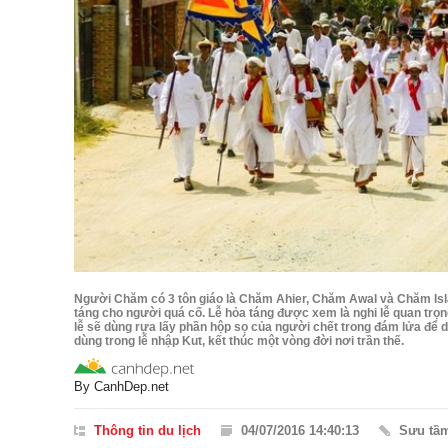
Người Chăm có 3 tôn giáo là Chăm Ahier, Chăm Awal và Chăm Isla
táng cho người quá cố. Lễ hỏa táng được xem là nghi lễ quan trọ
lễ sẽ dùng rựa lấy phần hộp sọ của người chết trong đám lửa để 
dùng trong lễ nhập Kut, kết thúc một vòng đời nơi trần thế.
By
CanhDep.net
Thông tin du lịch
04/07/2016 14:40:13
Sưu tầ