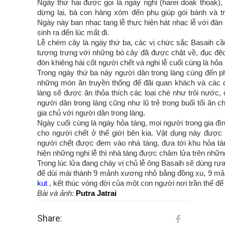
Ngày thứ hai được gọi là ngày nghỉ (harei doak thoak)
dừng lại, bà con hàng xóm đến phụ giúp gói bánh và t
Ngày này ban nhạc tang lễ thực hiện hát nhạc lễ với đàn 
sinh ra đến lúc mất đi.
Lễ chém cây là ngày thứ ba, các vị chức sắc Basaih cầ
tượng trưng với những bó cây đã được chặt về, đục đẽo
đòn khiêng hài cốt người chết và nghi lễ cuối cùng là hỏa 
Trong ngày thứ ba này người dân trong làng cùng đến ph
những món ăn truyền thống để đãi quan khách và các c
làng sẽ được ăn thỏa thích các loại chè như trôi nướ
người dân trong làng cũng như lũ trẻ trong buổi tối ăn 
gia chủ với người dân trong làng.
Ngày cuối cùng là ngày hỏa táng, mọi người trong gia đì
cho người chết ở thế giới bên kia. Vật dụng này được 
người chết được đem vào nhà táng, đưa tới khu hỏa tán
hiện những nghi lễ thì nhà táng được châm lửa trên nhữn
Trong lúc lửa đang cháy vị chủ lễ ông Basaih sẽ dùng rự
để dùi mài thành 9 mảnh xương nhỏ bằng đồng xu, 9 m
kut
, kết thúc vòng đời của một con người nơi trần thế để 
Bài và ảnh:
Putra Jatrai
Share: