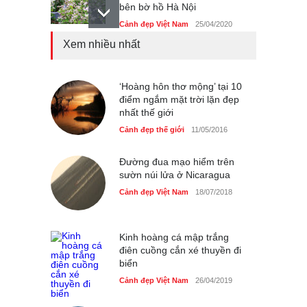
bên bờ hồ Hà Nội
Cảnh đẹp Việt Nam
25/04/2020
Xem nhiều nhất
Bán đảo Sơn Trà sẽ là khu
du lịch quốc gia
Cảnh đẹp Việt Nam
‘Hoàng hôn thơ mộng’ tại 10
24/04/2020
điểm ngắm mặt trời lặn đẹp
nhất thế giới
Những món ăn đồng quê
dân dã ở Sài Gòn
Cảnh đẹp thế giới
11/05/2016
Cảnh đẹp Việt Nam
25/04/2020
Đường đua mạo hiểm trên
sườn núi lửa ở Nicaragua
Cảnh đẹp Việt Nam
18/07/2018
Kinh hoàng cá mập trắng
điên cuồng cắn xé thuyền đi
biển
Cảnh đẹp Việt Nam
26/04/2019