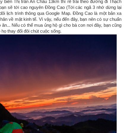
 biển Thị trấn An Châu 13km thì rẽ trái theo đường đi Thạch
ạn sẽ tới cao nguyên Đồng Cao (Tới các ngã 3 nhớ dừng lại
dõi lịch trình thông qua Google Map. Đồng Cao là một bản xa
hăn về mặt kinh tế. Vì vậy, nếu đến đây, bạn nên có sự chuẩn
đồ ăn... Nếu có thể mua ủng hộ gì cho bà con nơi đây, bạn cũng
p họ thay đổi đôi chút cuộc sống.