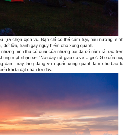
 lựa chọn dịch vụ. Bạn chỉ có thể cắm trại, nấu nướng, sinh
i, đốt lửa, tránh gây nguy hiểm cho xung quanh.
những hình thù cổ quái của những bãi đá cổ nằm rải rác trên
hung một nhận xét “Nơi đây rất giàu có về… gió”. Gió của núi,
ng đám mây lãng đãng vờn quấn xung quanh làm cho bao lo
ến khi ta đặt chân tới đây.