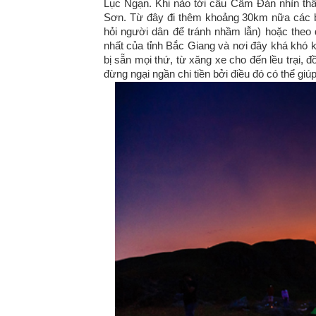
Lục Ngạn. Khi nào tới cầu Cẩm Đàn nhìn thấy
Sơn. Từ đây đi thêm khoảng 30km nữa các b
hỏi người dân để tránh nhầm lẫn) hoặc theo 
nhất của tỉnh Bắc Giang và nơi đây khá khó k
bị sẵn mọi thứ, từ xăng xe cho đến lều trại, 
đừng ngại ngần chi tiền bởi điều đó có thể giú