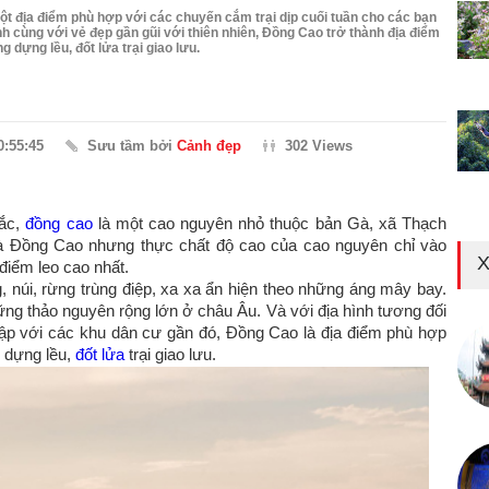
t địa điểm phù hợp với các chuyến cắm trại dịp cuối tuần cho các bạn
lành cùng với vẻ đẹp gần gũi với thiên nhiên, Đồng Cao trở thành địa điểm
 dựng lều, đốt lửa trại giao lưu.
0:55:45
Sưu tầm bởi
Cảnh đẹp
302 Views
Bắc,
đồng cao
là một cao nguyên nhỏ thuộc bản Gà, xã Thạch
à Đồng Cao nhưng thực chất độ cao của cao nguyên chỉ vào
X
điểm leo cao nhất.
 núi, rừng trùng điệp, xa xa ẩn hiện theo những áng mây bay.
ng thảo nguyên rộng lớn ở châu Âu. Và với địa hình tương đối
 lập với các khu dân cư gần đó, Đồng Cao là địa điểm phù hợp
g dựng lều,
đốt lửa
trại giao lưu.