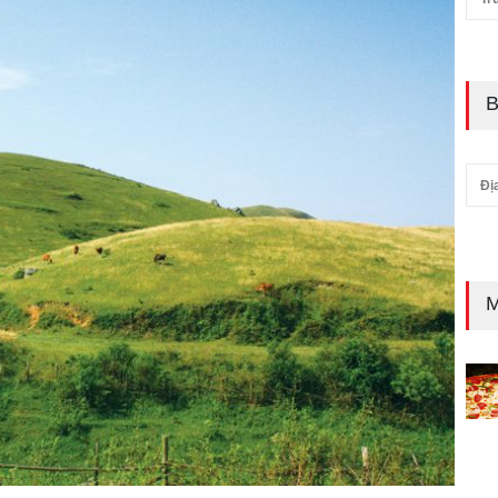
B
Đị
M