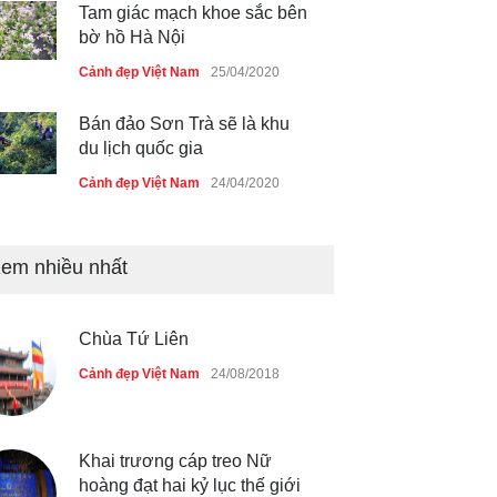
Tam giác mạch khoe sắc bên
bờ hồ Hà Nội
Cảnh đẹp Việt Nam
25/04/2020
Bán đảo Sơn Trà sẽ là khu
du lịch quốc gia
Cảnh đẹp Việt Nam
24/04/2020
Những món ăn đồng quê dân
dã ở Sài Gòn
em nhiều nhất
Cảnh đẹp Việt Nam
25/04/2020
Chùa Tứ Liên
Nhiều hoạt động tôn vinh nhà
giáo tại Đầm Sen
Cảnh đẹp Việt Nam
24/08/2018
Cảnh đẹp Việt Nam
25/04/2020
Khai trương cáp treo Nữ
hoàng đạt hai kỷ lục thế giới