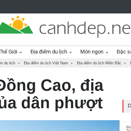
hế Giới
Địa điểm du lịch
Món ngon
Đặc s
m du lịch
›
Địa điểm du lịch Việt Nam
›
Địa điểm du lịch Miền Bắc
›
ồng Cao, địa
ủa dân phượt
D
Đị
Tr