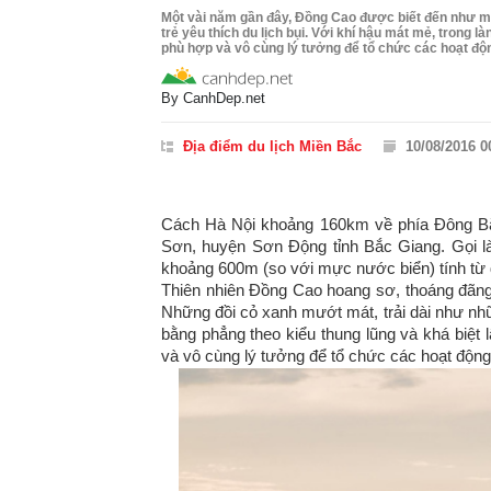
Một vài năm gần đây, Đồng Cao được biết đến như mộ
trẻ yêu thích du lịch bụi. Với khí hậu mát mẻ, trong 
phù hợp và vô cùng lý tưởng để tổ chức các hoạt động
By
CanhDep.net
Địa điểm du lịch Miền Bắc
10/08/2016 0
Cách Hà Nội khoảng 160km về phía Đông 
Sơn, huyện Sơn Động tỉnh Bắc Giang. Gọi l
khoảng 600m (so với mực nước biển) tính từ 
Thiên nhiên Đồng Cao hoang sơ, thoáng đãng,
Những đồi cỏ xanh mướt mát, trải dài như nhữ
bằng phẳng theo kiểu thung lũng và khá biệt
và vô cùng lý tưởng để tổ chức các hoạt độn