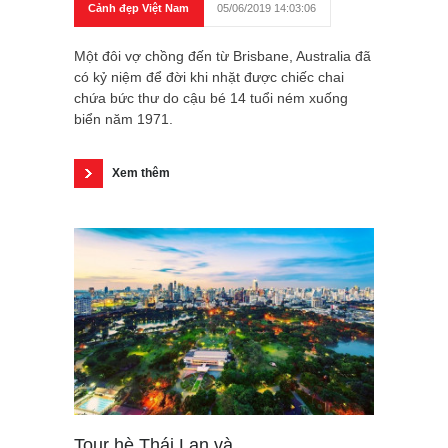
Cảnh đẹp Việt Nam
05/06/2019 14:03:06
Một đôi vợ chồng đến từ Brisbane, Australia đã
có kỷ niệm để đời khi nhặt được chiếc chai
chứa bức thư do cậu bé 14 tuổi ném xuống
biển năm 1971.
Xem thêm
Tour hè Thái Lan và