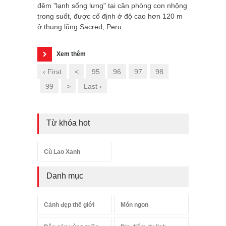
đêm "lạnh sống lưng" tại căn phòng con nhộng
trong suốt, được cố định ở độ cao hơn 120 m
ở thung lũng Sacred, Peru.
Xem thêm
‹ First
<
95
96
97
98
99
>
Last ›
Từ khóa hot
Cù Lao Xanh
Danh mục
Cảnh đẹp thế giới
Món ngon