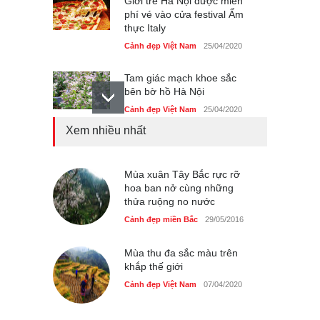
Giới trẻ Hà Nội được miễn
phí vé vào cửa festival Ẩm
thực Italy
Cảnh đẹp Việt Nam
25/04/2020
Tam giác mạch khoe sắc
bên bờ hồ Hà Nội
Cảnh đẹp Việt Nam
25/04/2020
Xem nhiều nhất
Bán đảo Sơn Trà sẽ là khu
du lịch quốc gia
Cảnh đẹp Việt Nam
Mùa xuân Tây Bắc rực rỡ
24/04/2020
hoa ban nở cùng những
thửa ruộng no nước
Chợ đêm Phú Quốc có nhà
vệ sinh miễn phí
Cảnh đẹp miền Bắc
29/05/2016
Cảnh đẹp Việt Nam
24/04/2020
Mùa thu đa sắc màu trên
khắp thế giới
40 xe ôtô du lịch tự lái đầu
tiên qua cửa khẩu Móng Cái
Cảnh đẹp Việt Nam
07/04/2020
Cảnh đẹp Việt Nam
24/04/2020