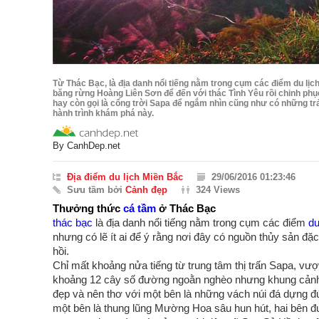
Từ Thác Bạc, là địa danh nổi tiếng nằm trong cụm các điểm du lịc
băng rừng Hoàng Liên Sơn để đến với thác Tình Yêu rồi chinh ph
hay còn gọi là cổng trời Sapa để ngắm nhìn cũng như có những trả
hành trình khám phá này.
By
CanhDep.net
Địa điểm du lịch Miền Bắc
29/06/2016 01:23:46
Sưu tầm bởi
Cảnh đẹp
324 Views
Thưởng thức
cá tầm
ở Thác Bạc
thác bạc
là địa danh nổi tiếng nằm trong cụm các điểm
du
nhưng có lẽ ít ai để ý rằng nơi đây có nguồn thủy sản đặ
hồi.
Chỉ mất khoảng nửa tiếng từ trung tâm thị trấn Sapa, v
khoảng 12 cây số đường ngoằn nghèo nhưng khung cảnh
đẹp và nên thơ với một bên là những vách núi đá dựng đ
một bên là thung lũng Mường Hoa sâu hun hút, hai bên đ