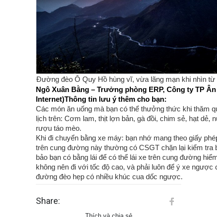
Đường đèo Ô Quy Hồ hùng vĩ, vừa lãng mạn khi nhìn từ 
Ngô Xuân Bằng – Trưởng phòng ERP, Công ty TP Ân
Internet)
Thông tin lưu ý thêm cho bạn:
Các món ăn uống mà bạn có thể thưởng thức khi thăm q
lịch trên: Cơm lam, thịt lợn bản, gà đồi, chim sẻ, hạt dẻ, 
rượu táo mèo.
Khi đi chuyển bằng xe máy: bạn nhớ mang theo giấy phép
trên cung đường này thường có CSGT chặn lại kiểm tra b
bảo bạn có bằng lái để có thể lái xe trên cung đường hiể
không nên đi với tốc độ cao, và phải luôn để ý xe ngược 
đường đèo hẹp có nhiều khúc cua dốc ngược.
Share:
Thích và chia sẻ