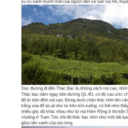
su su xanh mướt mát của người dân xã San Sả Hồ, huy
Dọc đường đi đến Thác Bạc là những vách núi cao, nhữn
Thác bạc nằm ngay bên đường QL 4D, có độ cao ước 
đổ từ trên đỉnh núi cao. Đứng dưới chân thác nhìn lên c
trắng xóa đổ ào ạt như từ trên trời xuống, có thể nhìn thấ
nhiều góc độ khác nhau như từ núi Hàm Rồng ở thị trấn 
chuông ở Trạm Tôn, khi đó thác bạc nhìn như một dải lụa 
giữa nền xanh của núi rừng.