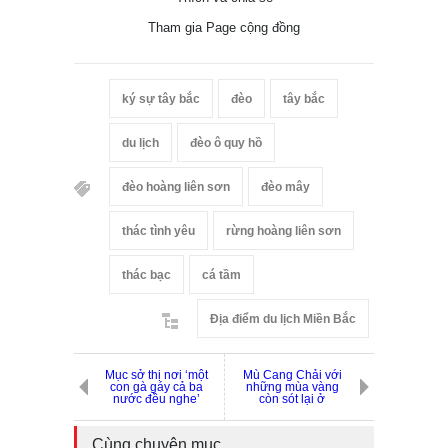
Tham gia Page cộng đồng
ký sự tây bắc
đèo
tây bắc
du lịch
đèo ô quy hồ
đèo hoàng liên sơn
đèo mây
thác tình yêu
rừng hoàng liên sơn
thác bạc
cá tầm
Địa điểm du lịch Miền Bắc
Mục sở thị nơi ‘một
Mù Cang Chải với
con gà gáy cả ba
những mùa vàng
nước đều nghe’
còn sót lại ở
Cùng chuyên mục