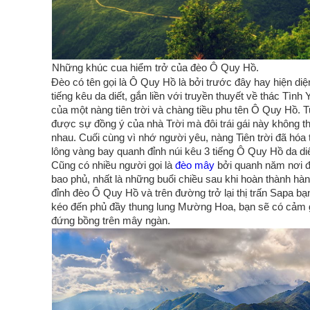
Những khúc cua hiểm trở của đèo Ô Quy Hồ.
Đèo có tên gọi là Ô Quy Hồ là bởi trước đây hay hiện diệ
tiếng kêu da diết, gắn liền với truyền thuyết về thác Tình 
của một nàng tiên trời và chàng tiều phu tên Ô Quy Hồ. T
được sự đồng ý của nhà Trời mà đôi trái gái này không t
nhau. Cuối cùng vì nhớ người yêu, nàng Tiên trời đã hóa 
lông vàng bay quanh đỉnh núi kêu 3 tiếng Ô Quy Hồ da di
Cũng có nhiều người gọi là
đèo mây
bởi quanh năm nơi đ
bao phủ, nhất là những buổi chiều sau khi hoàn thành hàn
đỉnh đèo Ô Quy Hồ và trên đường trở lại thị trấn Sapa bạ
kéo đến phủ đầy thung lung Mường Hoa, bạn sẽ có cảm 
đứng bồng trên mây ngàn.