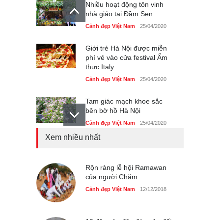
Nhiều hoạt động tôn vinh
nhà giáo tại Đầm Sen
Cảnh đẹp Việt Nam
25/04/2020
Giới trẻ Hà Nội được miễn
phí vé vào cửa festival Ẩm
thực Italy
Cảnh đẹp Việt Nam
25/04/2020
Tam giác mạch khoe sắc
bên bờ hồ Hà Nội
Cảnh đẹp Việt Nam
25/04/2020
Xem nhiều nhất
Bán đảo Sơn Trà sẽ là khu
du lịch quốc gia
Cảnh đẹp Việt Nam
Rộn ràng lễ hội Ramawan
24/04/2020
của người Chăm
Những món ăn đồng quê
Cảnh đẹp Việt Nam
12/12/2018
dân dã ở Sài Gòn
Cảnh đẹp Việt Nam
25/04/2020