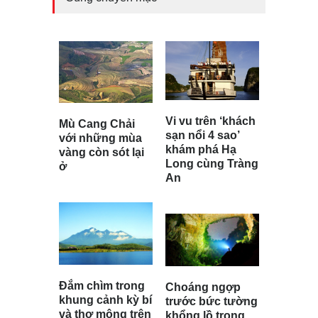
Vi vu trên ‘khách
Mù Cang Chải
sạn nổi 4 sao’
với những mùa
khám phá Hạ
vàng còn sót lại
Long cùng Tràng
ở
An
Đắm chìm trong
Choáng ngợp
khung cảnh kỳ bí
trước bức tường
và thơ mộng trên
khổng lồ trong