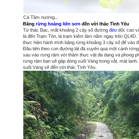
Cá Tầm nướng...
Băng
rừng hoàng liên sơn
đến với thác Tình Yêu
Từ thác Bạc, mất khoảng 2 cây số đường
đèo
dốc cao và
là đến Trạm Tôn, là trạm kiểm lâm nằm ngay trên QL4D.
thực hiện hành trình băng rừng khoảng 3 cây số để vào đ
Đầu tiên theo con đường lát đá xuyên qua một cánh rừng 
sau vào rừng rậm với thảm thực vật đa dạng và phong p
rừng rậm bạn sẽ gặp dòng suối Vàng trong vắt, mát lạnh
suối Vàng sẽ đến với thác Tình Yêu.