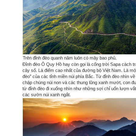
Trên đỉnh đèo quanh năm luôn có mây bao phủ.
Đỉnh đèo Ô Quy Hồ hay còn gọi là cổng trời Sapa cách t
cây số. Là điểm cao nhất của đường bộ Việt Nam. Là một 
đèo” của các tỉnh miền núi phía Bắc. Từ đỉnh đèo nhìn v
chập chùng núi non và các thung lũng xanh mướt, con đ
từ đỉnh đèo đi xuống nhìn như những sợi chỉ uốn lượn vắt
các sườn núi xanh ngắt.