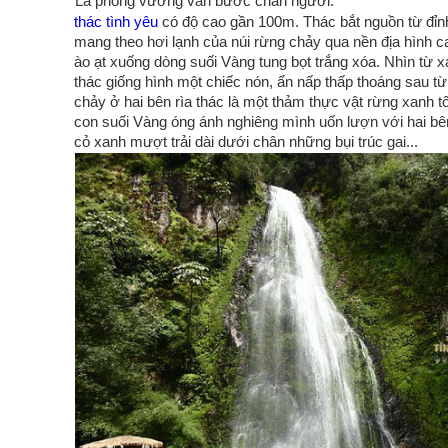
Lá phong vương vấn bước chân người.
thác tình yêu
có độ cao gần 100m. Thác bắt nguồn từ đỉn
mang theo hơi lạnh của núi rừng chảy qua nền địa hình ca
ào ạt xuống dòng suối Vàng tung bọt trắng xóa. Nhìn từ x
thác giống hình một chiếc nón, ẩn nấp thấp thoáng sau 
chảy ở hai bên rìa thác là một thảm thực vật rừng xanh tố
con suối Vàng óng ánh nghiêng mình uốn lượn với hai b
cỏ xanh mượt trải dài dưới chân những bụi trúc gai...