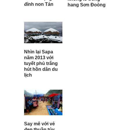
đỉnh non Tản
hang Sơn Đoòng
Nhìn lại Sapa
năm 2013 với
tuyết phủ trắng
hút hồn dân du
lịch
Say mê với vẻ
đẹp thuần túy