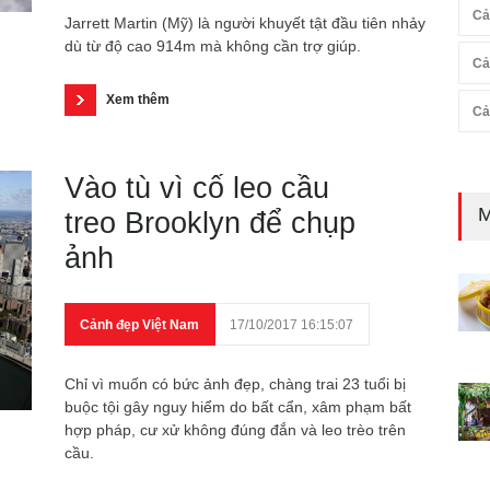
Cả
Jarrett Martin (Mỹ) là người khuyết tật đầu tiên nhảy
dù từ độ cao 914m mà không cần trợ giúp.
Cả
Xem thêm
Cả
Vào tù vì cố leo cầu
M
treo Brooklyn để chụp
ảnh
Cảnh đẹp Việt Nam
17/10/2017 16:15:07
Chỉ vì muốn có bức ảnh đẹp, chàng trai 23 tuổi bị
buộc tội gây nguy hiểm do bất cẩn, xâm phạm bất
hợp pháp, cư xử không đúng đắn và leo trèo trên
cầu.