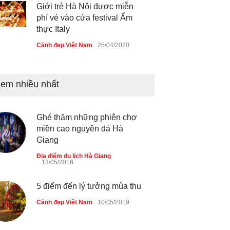
Giới trẻ Hà Nội được miễn
phí vé vào cửa festival Ẩm
thực Italy
Cảnh đẹp Việt Nam
25/04/2020
Tam giác mạch khoe sắc bên
bờ hồ Hà Nội
em nhiều nhất
Cảnh đẹp Việt Nam
25/04/2020
Ghé thăm những phiên chợ
Bán đảo Sơn Trà sẽ là khu
miền cao nguyên đá Hà
du lịch quốc gia
Giang
Cảnh đẹp Việt Nam
24/04/2020
Địa điểm du lịch Hà Giang
13/05/2016
Chợ đêm Phú Quốc có nhà
vệ sinh miễn phí
5 điểm đến lý tưởng mùa thu
Cảnh đẹp Việt Nam
24/04/2020
Cảnh đẹp Việt Nam
10/05/2019
40 xe ôtô du lịch tự lái đầu