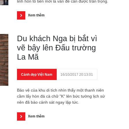
linh hồn tổ tiên mới là vấn đề cần được trân trọng.
Xem thêm
Du khách Nga bị bắt vì
vẽ bậy lên Đấu trường
La Mã
Cảnh đẹp Việt Nam
16/10/2017 20:13:01
Bảo vệ của khu di tích nhìn thấy một thanh niên
cầm lấy hòn đá cà chữ "K" lên bức tường lịch sử
nên đã báo cảnh sát ngay lập tức.
Xem thêm