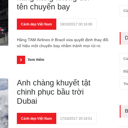
tên chuyến bay
Cù
Cảnh đẹp Việt Nam
18/10/2017 00:16:06
D
Hãng TAM Airlines ở Brazil vừa quyết định thay đổi
số hiệu một chuyến bay nhằm tránh mọi rủi ro.
Cả
Xem thêm
Đặ
Anh chàng khuyết tật
Th
chinh phục bầu trời
Dubai
B
Cảnh đẹp Việt Nam
17/10/2017 20:16:01