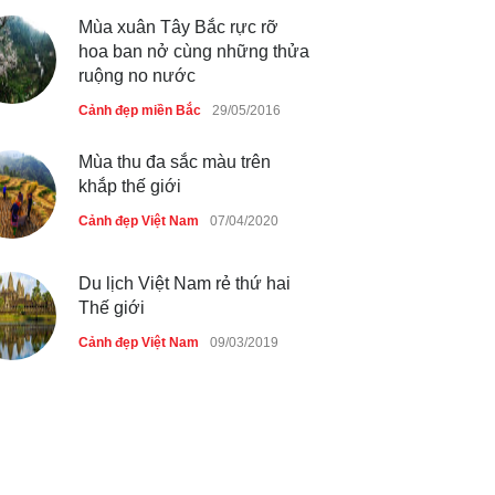
tiên qua cửa khẩu Móng Cái
Mùa xuân Tây Bắc rực rỡ
Cảnh đẹp Việt Nam
24/04/2020
hoa ban nở cùng những thửa
ruộng no nước
Thực hư cây cầu gỗ dài nhất
Cảnh đẹp miền Bắc
29/05/2016
Việt Nam bị ‘xóa sổ’ sau lũ
Cảnh đẹp Việt Nam
24/04/2020
Mùa thu đa sắc màu trên
khắp thế giới
Bún cá thố và bánh canh cốt
Cảnh đẹp Việt Nam
07/04/2020
dừa miền Tây ở Sài Gòn
Cảnh đẹp Việt Nam
24/04/2020
Du lịch Việt Nam rẻ thứ hai
Thế giới
Cảnh đẹp Việt Nam
09/03/2019