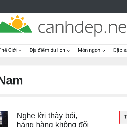
hế Giới
Địa điểm du lịch
Món ngon
Đặc s
 Nam
Nghe lời thày bói,
T
hãng hàng không đổi