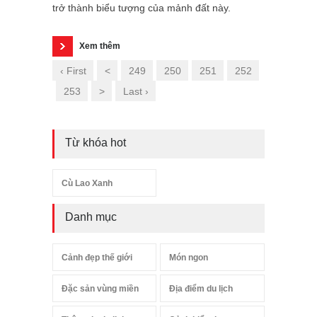
trở thành biểu tượng của mảnh đất này.
Xem thêm
‹ First
<
249
250
251
252
253
>
Last ›
Từ khóa hot
Cù Lao Xanh
Danh mục
Cảnh đẹp thế giới
Món ngon
Đặc sản vùng miền
Địa điểm du lịch