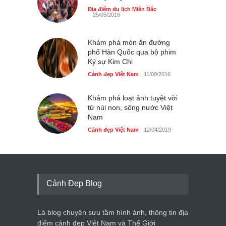
sau lũ
Địa điểm du lịch Miền Bắc
25/05/2016
Cảnh đẹp Việt Nam
24/04/2020
Bún cá thố và bánh canh
Khám phá món ăn đường
cốt dừa miền Tây ở Sài Gòn
phố Hàn Quốc qua bộ phim
Ký sự Kim Chi
Cảnh đẹp Việt Nam
24/04/2020
Cảnh đẹp Việt Nam
11/09/2016
Những món ăn đồng quê
dân dã ở Sài Gòn
Khám phá loạt ảnh tuyệt vời
từ núi non, sông nước Việt
Cảnh đẹp Việt Nam
25/04/2020
Nam
Cảnh đẹp Việt Nam
12/04/2019
Cảnh Đẹp Blog
Là blog chuyên sưu tầm hình ảnh, thông tin địa
điểm cảnh đẹp Việt Nam và Thế Giới