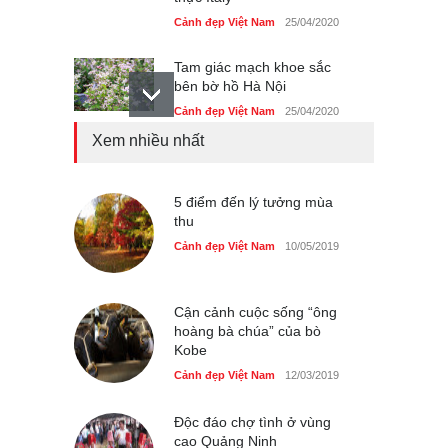
Cảnh đẹp Việt Nam
25/04/2020
Tam giác mạch khoe sắc
bên bờ hồ Hà Nội
Cảnh đẹp Việt Nam
25/04/2020
Xem nhiều nhất
Bán đảo Sơn Trà sẽ là khu
du lịch quốc gia
Cảnh đẹp Việt Nam
5 điểm đến lý tưởng mùa
24/04/2020
thu
Chợ đêm Phú Quốc có nhà
Cảnh đẹp Việt Nam
10/05/2019
vệ sinh miễn phí
Cảnh đẹp Việt Nam
24/04/2020
Cận cảnh cuộc sống “ông
hoàng bà chúa” của bò
40 xe ôtô du lịch tự lái đầu
Kobe
tiên qua cửa khẩu Móng Cái
Cảnh đẹp Việt Nam
12/03/2019
Cảnh đẹp Việt Nam
24/04/2020
Độc đáo chợ tình ở vùng
Thực hư cây cầu gỗ dài
cao Quảng Ninh
nhất Việt Nam bị ‘xóa sổ’