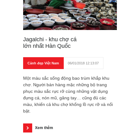
Jagalchi - khu chợ cá
lớn nhất Hàn Quốc
Cảnh đẹp Việt Nam
06/01/2018 12:13:07
Một màu sắc sống động bao trùm khắp khu
chợ. Người bán hàng mặc những bộ trang
phục màu sắc rực rỡ cùng những vật dụng
đựng cá, nón mũ, găng tay… cũng đủ các
màu, khiến cả khu chợ khổng lồ rực rỡ và nổi
bật.
Xem thêm