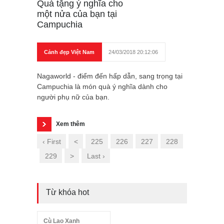
Quà tặng ý nghĩa cho
một nửa của bạn tại
Campuchia
Cảnh đẹp Việt Nam
24/03/2018 20:12:06
Nagaworld - điểm đến hấp dẫn, sang trọng tại
Campuchia là món quà ý nghĩa dành cho
người phụ nữ của bạn.
Xem thêm
‹ First
<
225
226
227
228
229
>
Last ›
Từ khóa hot
Cù Lao Xanh