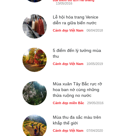
13/05/2016
Cảnh đẹp Việt Nam
24/04/2020
Lễ hội hóa trang Venice
40 xe ôtô du lịch tự lái đầu
diễn ra giữa biển nước
tiên qua cửa khẩu Móng Cái
Cảnh đẹp Việt Nam
06/04/2018
Cảnh đẹp Việt Nam
24/04/2020
Thực hư cây cầu gỗ dài
5 điểm đến lý tưởng mùa
nhất Việt Nam bị ‘xóa sổ’
thu
sau lũ
Cảnh đẹp Việt Nam
10/05/2019
Cảnh đẹp Việt Nam
24/04/2020
Bún cá thố và bánh canh
Mùa xuân Tây Bắc rực rỡ
cốt dừa miền Tây ở Sài Gòn
hoa ban nở cùng những
Cảnh đẹp Việt Nam
24/04/2020
thửa ruộng no nước
Cảnh đẹp miền Bắc
29/05/2016
Những món ăn đồng quê
dân dã ở Sài Gòn
Mùa thu đa sắc màu trên
Cảnh đẹp Việt Nam
25/04/2020
khắp thế giới
Cảnh đẹp Việt Nam
07/04/2020