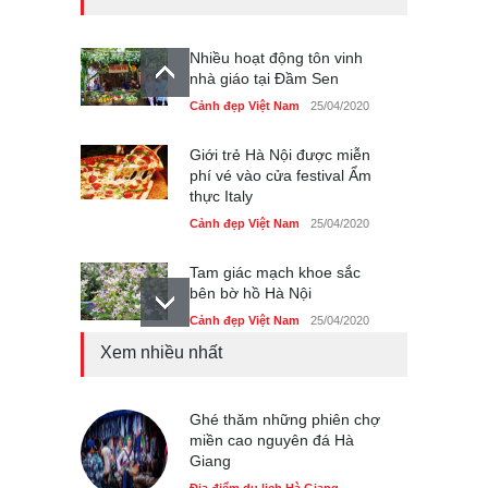
Nhiều hoạt động tôn vinh
nhà giáo tại Đầm Sen
Cảnh đẹp Việt Nam
25/04/2020
Giới trẻ Hà Nội được miễn
phí vé vào cửa festival Ẩm
thực Italy
Cảnh đẹp Việt Nam
25/04/2020
Tam giác mạch khoe sắc
bên bờ hồ Hà Nội
Cảnh đẹp Việt Nam
25/04/2020
Xem nhiều nhất
Bán đảo Sơn Trà sẽ là khu
du lịch quốc gia
Cảnh đẹp Việt Nam
Ghé thăm những phiên chợ
24/04/2020
miền cao nguyên đá Hà
Giang
Chợ đêm Phú Quốc có nhà
vệ sinh miễn phí
Địa điểm du lịch Hà Giang