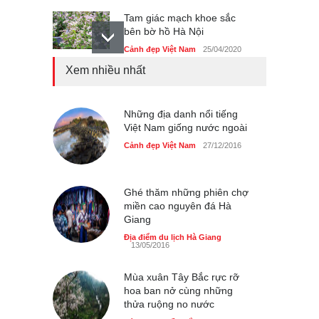
Tam giác mạch khoe sắc
bên bờ hồ Hà Nội
Cảnh đẹp Việt Nam
25/04/2020
Xem nhiều nhất
Bán đảo Sơn Trà sẽ là khu
du lịch quốc gia
Cảnh đẹp Việt Nam
Những địa danh nổi tiếng
24/04/2020
Việt Nam giống nước ngoài
Chợ đêm Phú Quốc có nhà
Cảnh đẹp Việt Nam
27/12/2016
vệ sinh miễn phí
Cảnh đẹp Việt Nam
24/04/2020
Ghé thăm những phiên chợ
miền cao nguyên đá Hà
40 xe ôtô du lịch tự lái đầu
Giang
tiên qua cửa khẩu Móng Cái
Địa điểm du lịch Hà Giang
Cảnh đẹp Việt Nam
24/04/2020
13/05/2016
Thực hư cây cầu gỗ dài
Mùa xuân Tây Bắc rực rỡ
nhất Việt Nam bị ‘xóa sổ’
hoa ban nở cùng những
sau lũ
thửa ruộng no nước
Cảnh đẹp Việt Nam
24/04/2020