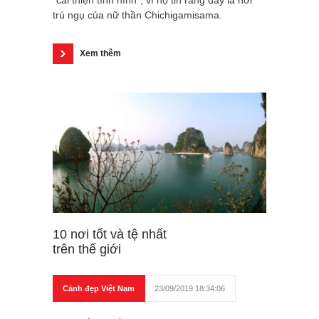
"cải thiện tình hình", vì họ tin rằng đây là nơi
trú ngụ của nữ thần Chichigamisama.
Xem thêm
10 nơi tốt và tệ nhất
trên thế giới
Cảnh đẹp Việt Nam
23/09/2019 18:34:06