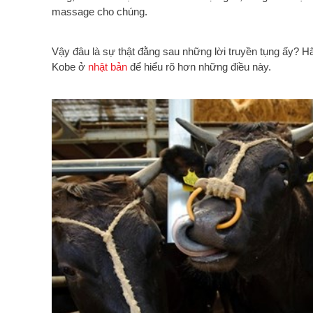
massage cho chúng.
Vậy đâu là sự thật đằng sau những lời truyền tụng ấy? Hã
Kobe ở
nhật bản
để hiểu rõ hơn những điều này.