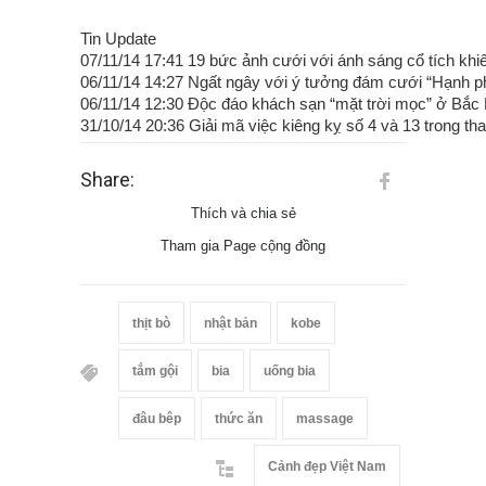
Tin Update
07/11/14 17:41 19 bức ảnh cưới với ánh sáng cổ tích khi
06/11/14 14:27 Ngất ngây với ý tưởng đám cưới “Hạnh p
06/11/14 12:30 Độc đáo khách sạn “mặt trời mọc” ở Bắc 
31/10/14 20:36 Giải mã việc kiêng kỵ số 4 và 13 trong t
Share:
Thích và chia sẻ
Tham gia Page cộng đồng
thịt bò
nhật bản
kobe
tắm gội
bia
uống bia
đâu bêp
thức ăn
massage
Cảnh đẹp Việt Nam