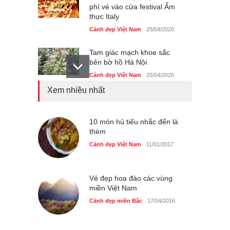
Tam giác mạch khoe sắc
bên bờ hồ Hà Nội
Cảnh đẹp Việt Nam
25/04/2020
Bán đảo Sơn Trà sẽ là khu
du lịch quốc gia
Cảnh đẹp Việt Nam
24/04/2020
Xem nhiều nhất
Những món ăn đồng quê
dân dã ở Sài Gòn
Cảnh đẹp Việt Nam
10 món hủ tiếu nhắc đến là
25/04/2020
thèm
Nhiều hoạt động tôn vinh
Cảnh đẹp Việt Nam
11/01/2017
nhà giáo tại Đầm Sen
Cảnh đẹp Việt Nam
25/04/2020
Vẻ đẹp hoa đào các vùng
miền Việt Nam
Cảnh đẹp miền Bắc
17/04/2016