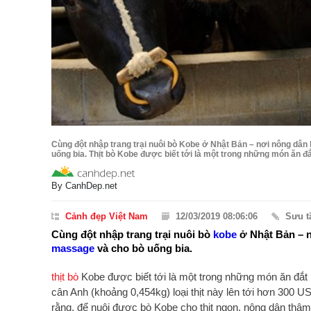
Cùng đột nhập trang trại nuôi bò Kobe ở Nhật Bản – nơi nông dâ
uống bia. Thịt bò Kobe được biết tới là một trong những món ăn đắt
By
CanhDep.net
Cảnh đẹp Việt Nam
12/03/2019 08:06:06
Sưu 
Cùng đột nhập trang trại nuôi bò
kobe
ở Nhật Bản – n
massage
và cho bò uống bia.
thịt bò
Kobe được biết tới là một trong những món ăn đắt n
cân Anh (khoảng 0,454kg) loại thịt này lên tới hơn 300 U
rằng, để nuôi được bò Kobe cho thịt ngon, nông dân thậm