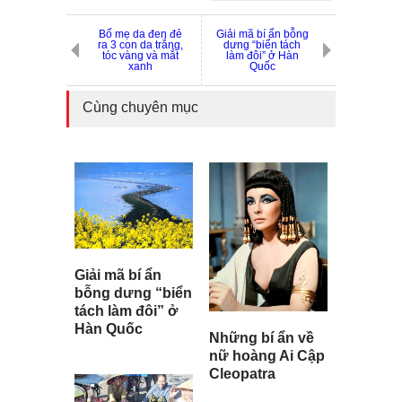
Bố mẹ da đen đẻ
Giải mã bí ẩn bỗng
ra 3 con da trắng,
dưng “biển tách
tóc vàng và mắt
làm đôi” ở Hàn
xanh
Quốc
Cùng chuyên mục
Giải mã bí ẩn
bỗng dưng “biển
tách làm đôi” ở
Hàn Quốc
Những bí ẩn về
nữ hoàng Ai Cập
Cleopatra