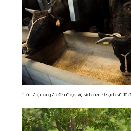
Thức ăn, máng ăn đều được vệ sinh cực kì sạch sẽ để 