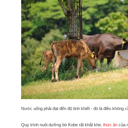
Nước uống phải đạt đến độ tinh khiết - đó là điều không c
Quy trình nuôi dưỡng bò Kobe rất khắt khe.
thức ăn
của n