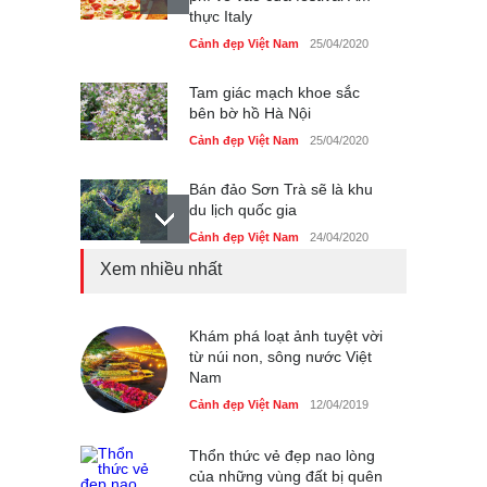
thực Italy
Cảnh đẹp Việt Nam
25/04/2020
Tam giác mạch khoe sắc
bên bờ hồ Hà Nội
Cảnh đẹp Việt Nam
25/04/2020
Bán đảo Sơn Trà sẽ là khu
du lịch quốc gia
Cảnh đẹp Việt Nam
24/04/2020
Xem nhiều nhất
Chợ đêm Phú Quốc có nhà
vệ sinh miễn phí
Cảnh đẹp Việt Nam
Khám phá loạt ảnh tuyệt vời
24/04/2020
từ núi non, sông nước Việt
Nam
40 xe ôtô du lịch tự lái đầu
tiên qua cửa khẩu Móng Cái
Cảnh đẹp Việt Nam
12/04/2019
Cảnh đẹp Việt Nam
24/04/2020
Thổn thức vẻ đẹp nao lòng
của những vùng đất bị quên
Thực hư cây cầu gỗ dài