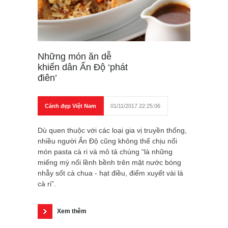
Những món ăn dễ
khiến dân Ấn Độ ‘phát
điên’
Cảnh đẹp Việt Nam
01/11/2017 22:25:06
Dù quen thuộc với các loại gia vị truyền thống,
nhiều người Ấn Độ cũng không thể chịu nổi
món pasta cà ri và mô tả chúng “là những
miếng mỳ nổi lềnh bềnh trên mặt nước bóng
nhẫy sốt cà chua - hạt điều, điểm xuyết vài lá
cà ri”.
Xem thêm