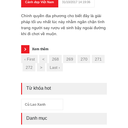
Cảnh đẹp Việt Nam
31/10/2017 14:19:06
Chính quyền địa phương cho biết đây là giải
pháp tối ưu nhất lúc này nhằm ngăn chặn tình
trạng người say rượu vệ sinh bậy ngoài đường
khi đi chơi về muộn.
Xem thêm
‹ First
<
268
269
270
271
272
>
Last ›
Từ khóa hot
Cù Lao Xanh
Danh mục