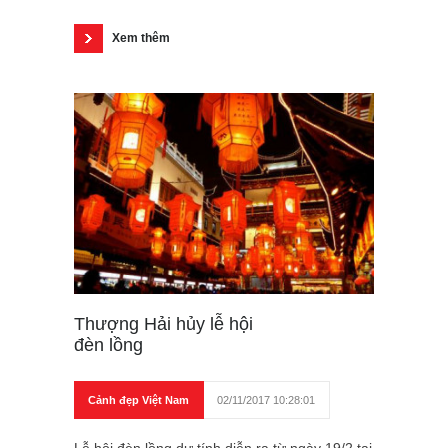
Xem thêm
Thượng Hải hủy lễ hội
đèn lồng
Cảnh đẹp Việt Nam
02/11/2017 10:28:01
Lễ hội đèn lồng dự tính diễn ra từ ngày 19/2 tại