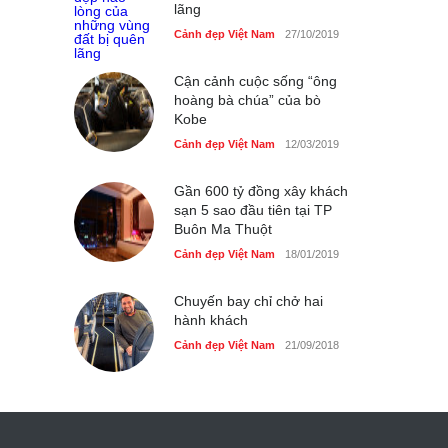
lãng
nhất Việt Nam bị ‘xóa sổ’
sau lũ
Cảnh đẹp Việt Nam
27/10/2019
Cảnh đẹp Việt Nam
24/04/2020
Cận cảnh cuộc sống “ông
hoàng bà chúa” của bò
Bún cá thố và bánh canh
Kobe
cốt dừa miền Tây ở Sài Gòn
Cảnh đẹp Việt Nam
12/03/2019
Cảnh đẹp Việt Nam
24/04/2020
Những món ăn đồng quê
Gần 600 tỷ đồng xây khách
dân dã ở Sài Gòn
sạn 5 sao đầu tiên tại TP
Buôn Ma Thuột
Cảnh đẹp Việt Nam
25/04/2020
Cảnh đẹp Việt Nam
18/01/2019
Nhiều hoạt động tôn vinh
nhà giáo tại Đầm Sen
Chuyến bay chỉ chở hai
hành khách
Cảnh đẹp Việt Nam
25/04/2020
Cảnh đẹp Việt Nam
21/09/2018