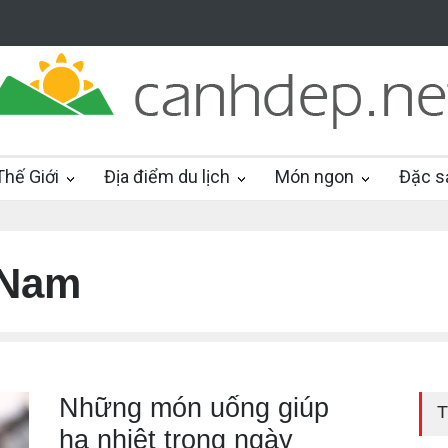
hế Giới
Địa điểm du lịch
Món ngon
Đặc s
 Nam
Những món uống giúp
T
hạ nhiệt trong ngày