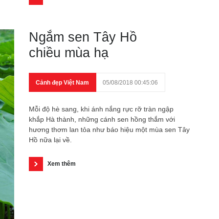
Ngắm sen Tây Hồ
chiều mùa hạ
Cảnh đẹp Việt Nam
05/08/2018 00:45:06
Mỗi độ hè sang, khi ánh nắng rực rỡ tràn ngập
khắp Hà thành, những cánh sen hồng thắm với
hương thơm lan tỏa như báo hiệu một mùa sen Tây
Hồ nữa lại về.
Xem thêm