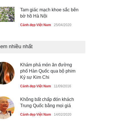
Tam giác mạch khoe sắc bên
bờ hồ Hà Nội
Cảnh đẹp Việt Nam
25/04/2020
Bán đảo Sơn Trà sẽ là khu
du lịch quốc gia
em nhiều nhất
Cảnh đẹp Việt Nam
24/04/2020
Khám phá món ăn đường
Chợ đêm Phú Quốc có nhà
phố Hàn Quốc qua bộ phim
vệ sinh miễn phí
Ký sự Kim Chi
Cảnh đẹp Việt Nam
24/04/2020
Cảnh đẹp Việt Nam
11/09/2016
40 xe ôtô du lịch tự lái đầu
Không bất chấp đón khách
tiên qua cửa khẩu Móng Cái
Trung Quốc bằng mọi giá
Cảnh đẹp Việt Nam
24/04/2020
Cảnh đẹp Việt Nam
14/02/2020
Thực hư cây cầu gỗ dài nhất