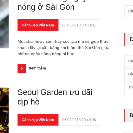
nóng ở Sài Gòn
Cù
Cảnh đẹp Việt Nam
06/08/2018 00:50:01
D
Một chai nước sâm hay cốc rau má sẽ giúp thực
khách lấy lại cân bằng khi thăm thú Sài Gòn giữa
những ngày nắng nóng oi bức.
Cả
Xem thêm
Đặ
Th
Seoul Garden ưu đãi
dịp hè
B
Cảnh đẹp Việt Nam
05/08/2018 20:49:06