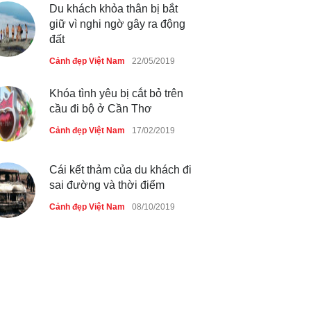
Việt Nam bị ‘xóa sổ’ sau lũ
Du khách khỏa thân bị bắt
giữ vì nghi ngờ gây ra động
Cảnh đẹp Việt Nam
24/04/2020
đất
Bún cá thố và bánh canh cốt
Cảnh đẹp Việt Nam
22/05/2019
dừa miền Tây ở Sài Gòn
Khóa tình yêu bị cắt bỏ trên
Cảnh đẹp Việt Nam
24/04/2020
cầu đi bộ ở Cần Thơ
Những món ăn đồng quê dân
Cảnh đẹp Việt Nam
17/02/2019
dã ở Sài Gòn
Cảnh đẹp Việt Nam
25/04/2020
Cái kết thảm của du khách đi
sai đường và thời điểm
Cảnh đẹp Việt Nam
08/10/2019