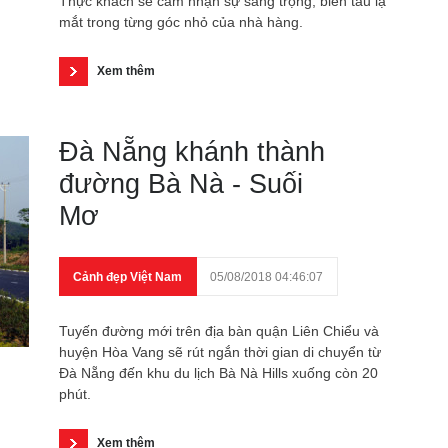
Thực khách sẽ cảm nhận sự sang trọng, biến tấu lạ
mắt trong từng góc nhỏ của nhà hàng.
Xem thêm
Đà Nẵng khánh thành
đường Bà Nà - Suối
Mơ
Cảnh đẹp Việt Nam
05/08/2018 04:46:07
Tuyến đường mới trên địa bàn quận Liên Chiểu và
huyện Hòa Vang sẽ rút ngắn thời gian di chuyển từ
Đà Nẵng đến khu du lịch Bà Nà Hills xuống còn 20
phút.
Xem thêm