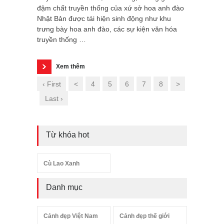
đậm chất truyền thống của xứ sở hoa anh đào
Nhật Bản được tái hiện sinh động như khu
trưng bày hoa anh đào, các sự kiện văn hóa
truyền thống …
Xem thêm
‹ First
<
4
5
6
7
8
>
Last ›
Từ khóa hot
Cù Lao Xanh
Danh mục
Cảnh đẹp Việt Nam
Cảnh đẹp thế giới