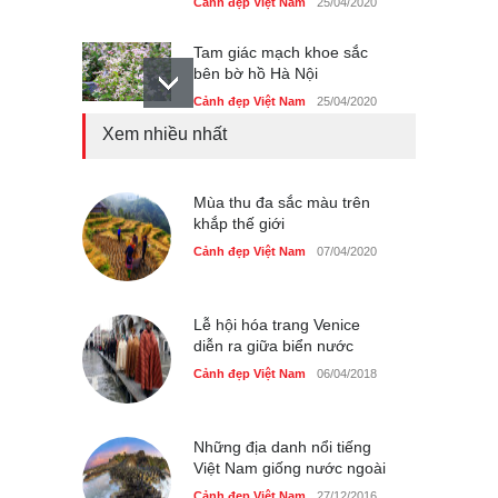
Cảnh đẹp Việt Nam
25/04/2020
Tam giác mạch khoe sắc
bên bờ hồ Hà Nội
Cảnh đẹp Việt Nam
25/04/2020
Xem nhiều nhất
Bán đảo Sơn Trà sẽ là khu
du lịch quốc gia
Cảnh đẹp Việt Nam
Mùa thu đa sắc màu trên
24/04/2020
khắp thế giới
Chợ đêm Phú Quốc có nhà
Cảnh đẹp Việt Nam
07/04/2020
vệ sinh miễn phí
Cảnh đẹp Việt Nam
24/04/2020
Lễ hội hóa trang Venice
diễn ra giữa biển nước
40 xe ôtô du lịch tự lái đầu
tiên qua cửa khẩu Móng Cái
Cảnh đẹp Việt Nam
06/04/2018
Cảnh đẹp Việt Nam
24/04/2020
Những địa danh nổi tiếng
Thực hư cây cầu gỗ dài
Việt Nam giống nước ngoài
nhất Việt Nam bị ‘xóa sổ’
sau lũ
Cảnh đẹp Việt Nam
27/12/2016