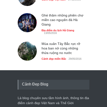
Cảnh đẹp Việt Nam
24/04/2020
Bún cá thố và bánh canh
Ghé thăm những phiên chợ
cốt dừa miền Tây ở Sài Gòn
miền cao nguyên đá Hà
Giang
Cảnh đẹp Việt Nam
24/04/2020
Địa điểm du lịch Hà Giang
13/05/2016
Những món ăn đồng quê
dân dã ở Sài Gòn
Mùa xuân Tây Bắc rực rỡ
Cảnh đẹp Việt Nam
25/04/2020
hoa ban nở cùng những
thửa ruộng no nước
Cảnh đẹp miền Bắc
29/05/2016
Cảnh Đẹp Blog
Là blog chuyên sưu tầm hình ảnh, thông tin địa
điểm cảnh đẹp Việt Nam và Thế Giới