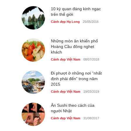
du lịch quốc gia
Cảnh đẹp Việt Nam
10 kỳ quan đáng kinh ngạc
24/04/2020
trên thế giới
Những món ăn đồng quê
Cảnh đẹp Hạ Long
25/05/2016
dân dã ở Sài Gòn
Cảnh đẹp Việt Nam
25/04/2020
Những món ăn khiến phố
Hoàng Cầu đông nghẹt
khách
Cảnh đẹp Việt Nam
08/07/2018
Đi phượt ở những nơi “nhất
định phải đến” trong năm
2015
Cảnh đẹp Việt Nam
19/03/2019
Ăn Sushi theo cách của
người Nhật
Cảnh đẹp Việt Nam
31/08/2017