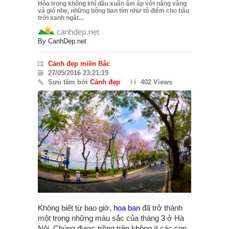
Hòa trong không khí đầu xuân ấm áp với nắng vàng
và gió nhẹ, những bông ban tím như tô điểm cho bầu
trời xanh ngắt...
By
CanhDep.net
Cảnh đẹp miền Bắc
27/05/2016 23:21:19
Sưu tầm bởi
Cảnh đẹp
402 Views
Không biết từ bao giờ,
hoa ban
đã trở thành
một trong những màu sắc của tháng 3 ở Hà
Nội. Chúng được trồng trên không ít các con