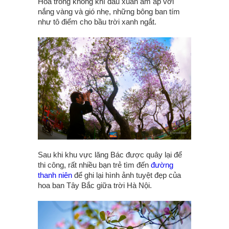
Hòa trong không khí đầu xuân ấm áp với
nắng vàng và gió nhẹ, những bông ban tím
như tô điểm cho bầu trời xanh ngắt.
Sau khi khu vực lăng Bác được quây lại để
thi công, rất nhiều bạn trẻ tìm đến
đường
thanh niên
để ghi lại hình ảnh tuyệt đẹp của
hoa ban Tây Bắc giữa trời Hà Nội.