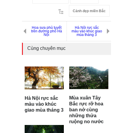
Cảnh đẹp miền Bắc
Hoa sưa phủ tuyết
Hà Nội rực sắc
trên đường phố Hà
màu vào khúc giao
Nội
mùa tháng 3
Cùng chuyên mục
Mùa xuân Tây
Hà Nội rực sắc
Bắc rực rỡ hoa
màu vào khúc
ban nở cùng
giao mùa tháng 3
những thửa
ruộng no nước