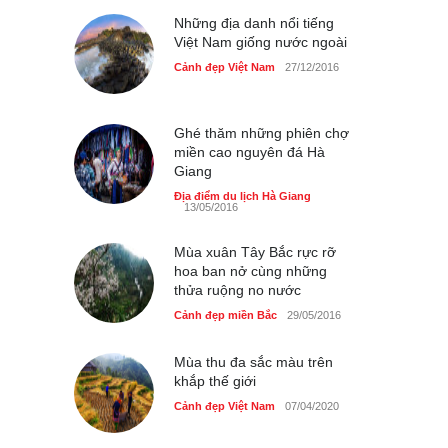
Cảnh đẹp Việt Nam
Những địa danh nổi tiếng
24/04/2020
Việt Nam giống nước ngoài
Chợ đêm Phú Quốc có nhà
Cảnh đẹp Việt Nam
27/12/2016
vệ sinh miễn phí
Cảnh đẹp Việt Nam
24/04/2020
Ghé thăm những phiên chợ
miền cao nguyên đá Hà
40 xe ôtô du lịch tự lái đầu
Giang
tiên qua cửa khẩu Móng Cái
Địa điểm du lịch Hà Giang
Cảnh đẹp Việt Nam
24/04/2020
13/05/2016
Thực hư cây cầu gỗ dài
Mùa xuân Tây Bắc rực rỡ
nhất Việt Nam bị ‘xóa sổ’
hoa ban nở cùng những
sau lũ
thửa ruộng no nước
Cảnh đẹp Việt Nam
24/04/2020
Cảnh đẹp miền Bắc
29/05/2016
Bún cá thố và bánh canh
Mùa thu đa sắc màu trên
cốt dừa miền Tây ở Sài Gòn
khắp thế giới
Cảnh đẹp Việt Nam
24/04/2020
Cảnh đẹp Việt Nam
07/04/2020
Những món ăn đồng quê