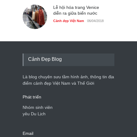
dân dã ở Sài Gòn
Lễ hội hóa trang Venice
Cảnh đẹp Việt Nam
25/04/2020
diễn ra giữa biển nước
Cảnh đẹp Việt Nam
06/04/2018
Cảnh Đẹp Blog
Là blog chuyên sưu tầm hình ảnh, thông tin địa
điểm cảnh đẹp Việt Nam và Thế Giới
Phát triển
Nhóm sinh viên
yêu Du Lịch
Email