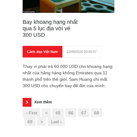
Bay khoang hạng nhất
qua 5 lục địa với vé
300 USD
Cảnh đẹp Việt Nam
12/09/2019 20:45:07
Thay vì phải trả 60.000 USD cho khoang hạng
nhất của hãng hàng không Emirates qua 11
thành phố trên thế giới, Sam Huang chỉ mất
300 USD cho chuyến bay để đời của mình.
Xem thêm
‹ First
<
65
66
67
68
69
>
Last ›