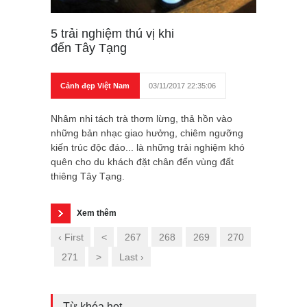
5 trải nghiệm thú vị khi
đến Tây Tạng
Cảnh đẹp Việt Nam
03/11/2017 22:35:06
Nhâm nhi tách trà thơm lừng, thả hồn vào
những bản nhạc giao hưởng, chiêm ngưỡng
kiến trúc độc đáo... là những trải nghiệm khó
quên cho du khách đặt chân đến vùng đất
thiêng Tây Tạng.
Xem thêm
‹ First
<
267
268
269
270
271
>
Last ›
Từ khóa hot