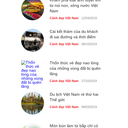
từ núi non, sông nước Việt
Nam
40 xe ôtô du lịch tự lái đầu
tiên qua cửa khẩu Móng Cái
Cảnh đẹp Việt Nam
12/04/2019
Cảnh đẹp Việt Nam
24/04/2020
Cái kết thảm của du khách
đi sai đường và thời điểm
Thực hư cây cầu gỗ dài
nhất Việt Nam bị ‘xóa sổ’
Cảnh đẹp Việt Nam
08/10/2019
sau lũ
Cảnh đẹp Việt Nam
24/04/2020
Thổn thức vẻ đẹp nao lòng
của những vùng đất bị quên
Bún cá thố và bánh canh
lãng
cốt dừa miền Tây ở Sài Gòn
Cảnh đẹp Việt Nam
27/10/2019
Cảnh đẹp Việt Nam
24/04/2020
Những món ăn đồng quê
Du lịch Việt Nam rẻ thứ hai
dân dã ở Sài Gòn
Thế giới
Cảnh đẹp Việt Nam
Cảnh đẹp Việt Nam
25/04/2020
09/03/2019
Nhiều hoạt động tôn vinh
nhà giáo tại Đầm Sen
Món bún làm từ bắp chỉ có