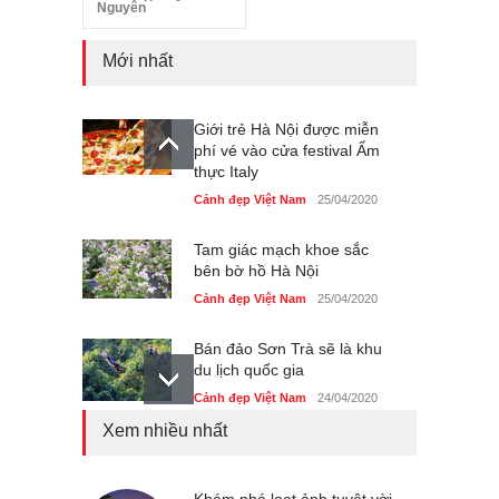
Nguyên
Mới nhất
Giới trẻ Hà Nội được miễn
phí vé vào cửa festival Ẩm
thực Italy
Cảnh đẹp Việt Nam
25/04/2020
Tam giác mạch khoe sắc
bên bờ hồ Hà Nội
Cảnh đẹp Việt Nam
25/04/2020
Bán đảo Sơn Trà sẽ là khu
du lịch quốc gia
Cảnh đẹp Việt Nam
24/04/2020
Xem nhiều nhất
Chợ đêm Phú Quốc có nhà
vệ sinh miễn phí
Cảnh đẹp Việt Nam
Khám phá loạt ảnh tuyệt vời
24/04/2020