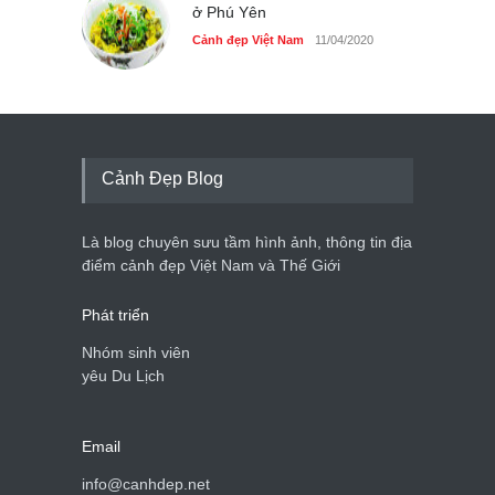
ở Phú Yên
Cảnh đẹp Việt Nam
25/04/2020
Cảnh đẹp Việt Nam
11/04/2020
Cảnh Đẹp Blog
Là blog chuyên sưu tầm hình ảnh, thông tin địa
điểm cảnh đẹp Việt Nam và Thế Giới
Phát triển
Nhóm sinh viên
yêu Du Lịch
Email
info@canhdep.net