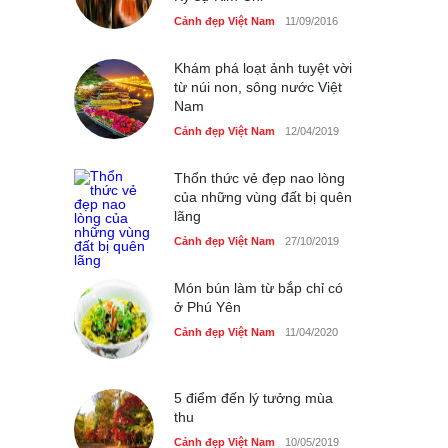
40 xe ôtô du lịch tự lái đầu
tiên qua cửa khẩu Móng Cái
Cảnh đẹp Việt Nam
11/09/2016
Cảnh đẹp Việt Nam
24/04/2020
Khám phá loạt ảnh tuyệt vời
từ núi non, sông nước Việt
Thực hư cây cầu gỗ dài
Nam
nhất Việt Nam bị ‘xóa sổ’
sau lũ
Cảnh đẹp Việt Nam
12/04/2019
Cảnh đẹp Việt Nam
24/04/2020
Thổn thức vẻ đẹp nao lòng
của những vùng đất bị quên
Bún cá thố và bánh canh
lãng
cốt dừa miền Tây ở Sài Gòn
Cảnh đẹp Việt Nam
27/10/2019
Cảnh đẹp Việt Nam
24/04/2020
Những món ăn đồng quê
Món bún làm từ bắp chỉ có
dân dã ở Sài Gòn
ở Phú Yên
Cảnh đẹp Việt Nam
Cảnh đẹp Việt Nam
25/04/2020
11/04/2020
Nhiều hoạt động tôn vinh
nhà giáo tại Đầm Sen
5 điểm đến lý tưởng mùa
thu
Cảnh đẹp Việt Nam
25/04/2020
Cảnh đẹp Việt Nam
10/05/2019