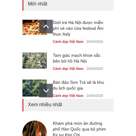
Mới nhất
Giới trẻ Hà Nội được miễn
phí vé vào cửa festival Ẩm
thực Italy
Cảnh đẹp Việt Nam
25/04/2020
Tam giác mạch khoe sắc
bên bờ hồ Hà Nội
Cảnh đẹp Việt Nam
25/04/2020
Bán đảo Sơn Trà sẽ là khu
du lịch quốc gia
Cảnh đẹp Việt Nam
24/04/2020
Xem nhiều nhất
Chợ đêm Phú Quốc có nhà
vệ sinh miễn phí
Cảnh đẹp Việt Nam
Khám phá món ăn đường
24/04/2020
phố Hàn Quốc qua bộ phim
Ký sự Kim Chi