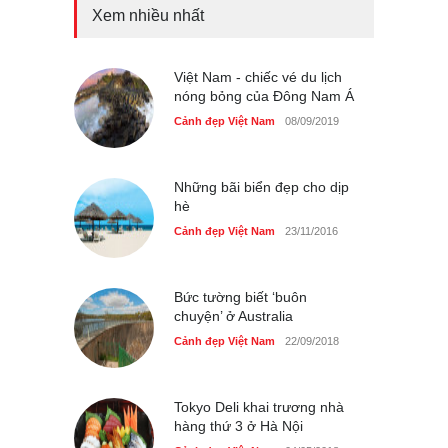
Xem nhiều nhất
Bán đảo Sơn Trà sẽ là khu
du lịch quốc gia
Cảnh đẹp Việt Nam
Việt Nam - chiếc vé du lịch
24/04/2020
nóng bỏng của Đông Nam Á
Chợ đêm Phú Quốc có nhà
Cảnh đẹp Việt Nam
08/09/2019
vệ sinh miễn phí
Cảnh đẹp Việt Nam
24/04/2020
Những bãi biển đẹp cho dịp
hè
40 xe ôtô du lịch tự lái đầu
tiên qua cửa khẩu Móng Cái
Cảnh đẹp Việt Nam
23/11/2016
Cảnh đẹp Việt Nam
24/04/2020
Bức tường biết ‘buôn
Thực hư cây cầu gỗ dài
chuyện’ ở Australia
nhất Việt Nam bị ‘xóa sổ’
sau lũ
Cảnh đẹp Việt Nam
22/09/2018
Cảnh đẹp Việt Nam
24/04/2020
Bún cá thố và bánh canh
Tokyo Deli khai trương nhà
cốt dừa miền Tây ở Sài Gòn
hàng thứ 3 ở Hà Nội