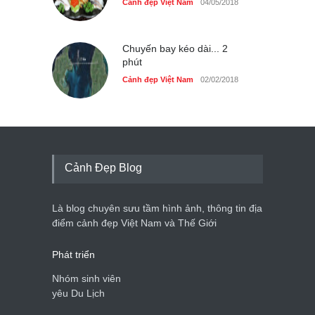
Cảnh đẹp Việt Nam
Cảnh đẹp Việt Nam
24/04/2020
04/05/2018
Những món ăn đồng quê
dân dã ở Sài Gòn
Chuyến bay kéo dài... 2
phút
Cảnh đẹp Việt Nam
25/04/2020
Cảnh đẹp Việt Nam
02/02/2018
Cảnh Đẹp Blog
Là blog chuyên sưu tầm hình ảnh, thông tin địa
điểm cảnh đẹp Việt Nam và Thế Giới
Phát triển
Nhóm sinh viên
yêu Du Lịch