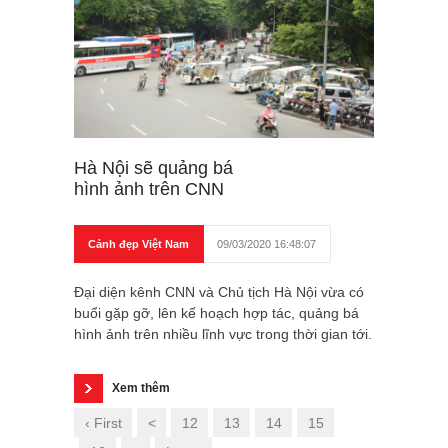
Hà Nội sẽ quảng bá
hình ảnh trên CNN
Cảnh đẹp Việt Nam
09/03/2020 16:48:07
Đại diện kênh CNN và Chủ tịch Hà Nội vừa có
buổi gặp gỡ, lên kế hoạch hợp tác, quảng bá
hình ảnh trên nhiều lĩnh vực trong thời gian tới.
Xem thêm
‹ First
<
12
13
14
15