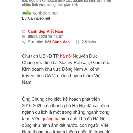
gặp gỡ, lên kế hoạch hợp tác, quảng bá hình ảnh trên
nhiều lĩnh vực trong thời gian tới.
By
CanhDep.net
Cảnh đẹp Việt Nam
09/03/2020 16:48:07
Sưu tầm bởi
Cảnh đẹp
2 Views
Chủ tịch UBND TP
hà nội
Nguyễn Đức
Chung vừa tiếp bà Stacey Rabsatt, Giám đốc
Kinh doanh khu vực Đông Nam Á, kênh
truyền hình
CNN,
nhân chuyến thăm Việt
Nam.
Ông Chung cho biết, kế hoạch phát triển
2016-2020 của thành phố Hà Nội đã xác định
ngành du lịch là một trong những ngành trọng
tâm. Việc
quảng bá
hình ảnh Thủ đô Hà Nội
cũng như hình ảnh đất nước, con người Việt
Nam thông qua truyền thông quốc tế, trong đó