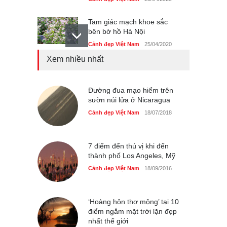
Tam giác mạch khoe sắc
bên bờ hồ Hà Nội
Cảnh đẹp Việt Nam
25/04/2020
Xem nhiều nhất
Bán đảo Sơn Trà sẽ là khu
du lịch quốc gia
Cảnh đẹp Việt Nam
Đường đua mạo hiểm trên
24/04/2020
sườn núi lửa ở Nicaragua
Những món ăn đồng quê
Cảnh đẹp Việt Nam
18/07/2018
dân dã ở Sài Gòn
Cảnh đẹp Việt Nam
25/04/2020
7 điểm đến thú vị khi đến
thành phố Los Angeles, Mỹ
Cảnh đẹp Việt Nam
18/09/2016
‘Hoàng hôn thơ mộng’ tại 10
điểm ngắm mặt trời lặn đẹp
nhất thế giới