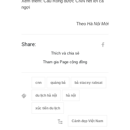
Xem thêm:
Cầu Rồng được CNN hết lời ca
ngợi
Theo
Hà Nội Mới
Share:
Thích và chia sẻ
Tham gia Page cộng đồng
cnn
quảng bá
bà stacey rabsat
du lịch hà nội
hà nội
xúc tiến du lịch
Cảnh đẹp Việt Nam