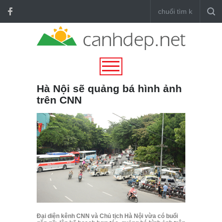
Hà Nội sẽ quảng bá hình ảnh
trên CNN
Đại diện kênh CNN và Chủ tịch Hà Nội vừa có buổi