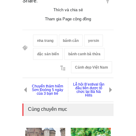
Share:
Thích và chia sẻ
Tham gia Page cộng đồng
nha trang
bánh căn
yersin
đặc sản biển
bánh canh bà thừa
Cảnh đẹp Việt Nam
Lễ hội B’estival lần
Chuyến thám hiểm
đầu tiên được tổ
Sơn Đoòng 5 ngày
chức tại Bà Nà
của 3 bạn trẻ
Hills
Cùng chuyên mục