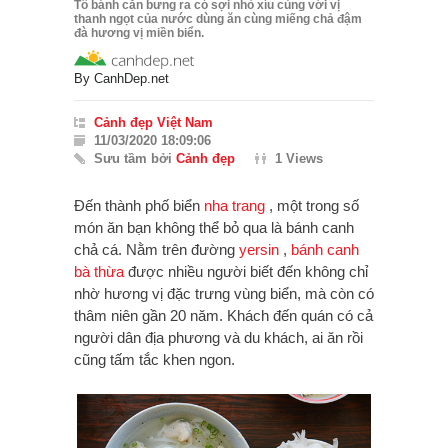
Tô bánh căn bưng ra có sợi nhỏ xíu cùng với vị
thanh ngọt của nước dùng ăn cùng miếng chả đậm
đà hương vị miền biển.
By
CanhDep.net
Cảnh đẹp Việt Nam
11/03/2020 18:09:06
Sưu tầm bởi
Cảnh đẹp
1 Views
Đến thành phố biển
nha trang
, một trong số
món ăn bạn không thể bỏ qua là bánh canh
chả cá.
Nằm trên đường
yersin
,
bánh canh
bà thừa
được nhiều người biết đến không chỉ
nhờ hương vị đặc trưng vùng biển, mà còn có
thâm niên gần 20 năm. Khách đến quán có cả
người dân địa phương và du khách, ai ăn rồi
cũng tấm tắc khen ngon.