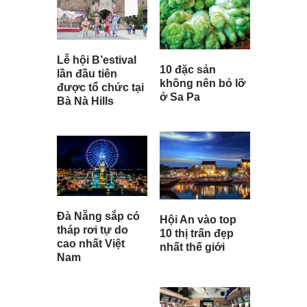
Lễ hội B’estival
10 đặc sản
lần đầu tiên
không nên bỏ lỡ
được tổ chức tại
ở Sa Pa
Bà Nà Hills
Đà Nẵng sắp có
Hội An vào top
tháp rơi tự do
10 thị trấn đẹp
cao nhất Việt
nhất thế giới
Nam