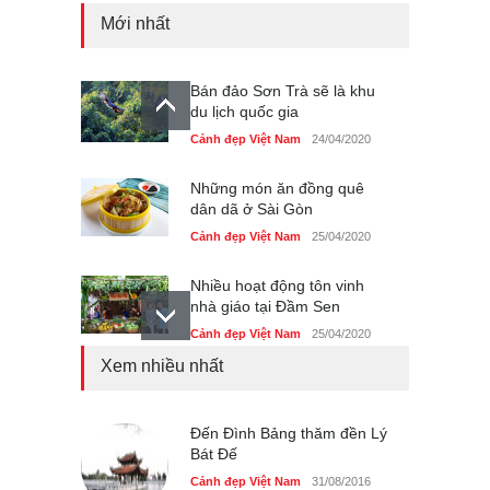
Mới nhất
Bán đảo Sơn Trà sẽ là khu
du lịch quốc gia
Cảnh đẹp Việt Nam
24/04/2020
Những món ăn đồng quê
dân dã ở Sài Gòn
Cảnh đẹp Việt Nam
25/04/2020
Nhiều hoạt động tôn vinh
nhà giáo tại Đầm Sen
Cảnh đẹp Việt Nam
25/04/2020
Xem nhiều nhất
Giới trẻ Hà Nội được miễn
phí vé vào cửa festival Ẩm
thực Italy
Đến Đình Bảng thăm đền Lý
Cảnh đẹp Việt Nam
Bát Đế
25/04/2020
Cảnh đẹp Việt Nam
31/08/2016