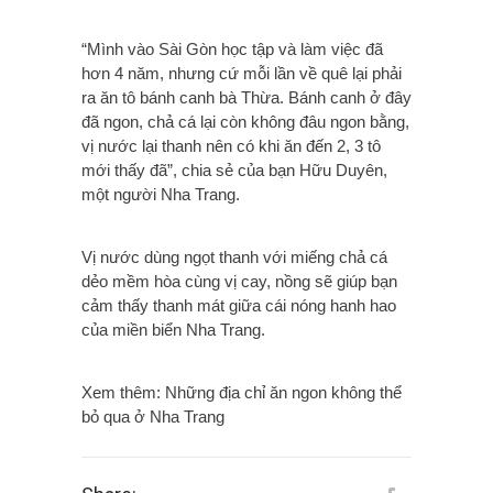
“Mình vào Sài Gòn học tập và làm việc đã
hơn 4 năm, nhưng cứ mỗi lần về quê lại phải
ra ăn tô bánh canh bà Thừa. Bánh canh ở đây
đã ngon, chả cá lại còn không đâu ngon bằng,
vị nước lại thanh nên có khi ăn đến 2, 3 tô
mới thấy đã”, chia sẻ của bạn Hữu Duyên,
một người Nha Trang.
Vị nước dùng ngọt thanh với miếng chả cá
dẻo mềm hòa cùng vị cay, nồng sẽ giúp bạn
cảm thấy thanh mát giữa cái nóng hanh hao
của miền biển Nha Trang.
Xem thêm: Những địa chỉ ăn ngon không thể
bỏ qua ở Nha Trang