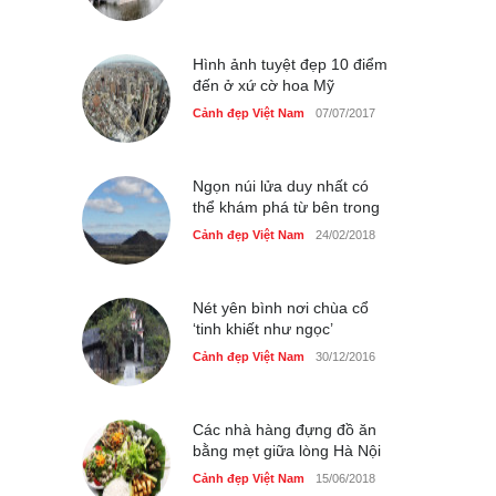
Tam giác mạch khoe sắc
bên bờ hồ Hà Nội
Cảnh đẹp Việt Nam
25/04/2020
Hình ảnh tuyệt đẹp 10 điểm
đến ở xứ cờ hoa Mỹ
Cảnh đẹp Việt Nam
07/07/2017
Ngọn núi lửa duy nhất có
thể khám phá từ bên trong
Cảnh đẹp Việt Nam
24/02/2018
Nét yên bình nơi chùa cổ
‘tinh khiết như ngọc’
Cảnh đẹp Việt Nam
30/12/2016
Các nhà hàng đựng đồ ăn
bằng mẹt giữa lòng Hà Nội
Cảnh đẹp Việt Nam
15/06/2018