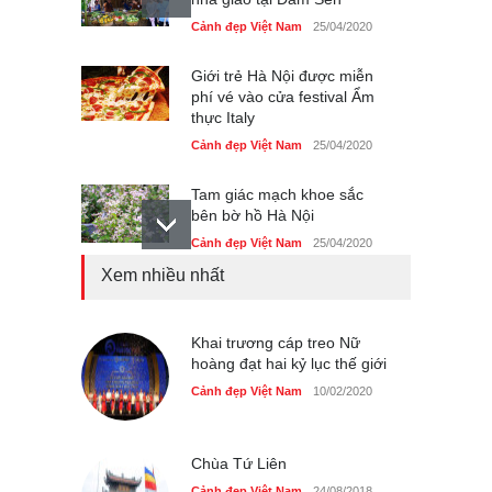
Cảnh đẹp Việt Nam
25/04/2020
Giới trẻ Hà Nội được miễn
phí vé vào cửa festival Ẩm
thực Italy
Cảnh đẹp Việt Nam
25/04/2020
Tam giác mạch khoe sắc
bên bờ hồ Hà Nội
Cảnh đẹp Việt Nam
25/04/2020
Xem nhiều nhất
Bán đảo Sơn Trà sẽ là khu
du lịch quốc gia
Cảnh đẹp Việt Nam
Khai trương cáp treo Nữ
24/04/2020
hoàng đạt hai kỷ lục thế giới
Những món ăn đồng quê
Cảnh đẹp Việt Nam
10/02/2020
dân dã ở Sài Gòn
Cảnh đẹp Việt Nam
25/04/2020
Chùa Tứ Liên
Cảnh đẹp Việt Nam
24/08/2018