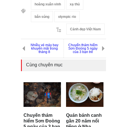
hoàng xuân vinh
xạ thủ
bắn súng
olympic rio
Cảnh đẹp Việt Nam
Nhiều vé máy bay
Chuyến thám hiểm
khuyến mãi trong
Sơn Đoòng 5 ngày
tháng 8
của 3 bạn trẻ
Cùng chuyên mục
Chuyến thám
Quán bánh canh
hiểm Sơn Đoòng
gần 20 năm nổi
5 ngày của 3 bạn
tiếng ở Nha