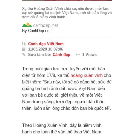
Xạ thủ Hoàng Xuân Vinh chia sẻ, nếu được mời làm
đại sứ quảng bá du lịch Việt Nam, anh rất sẵn lòng và
xem đó là niềm vinh hạnh.
By
CanhDep.net
Cảnh đẹp Việt Nam
11/03/2020 10:07:06
Sưu tầm bởi
Cảnh đẹp
1 Views
Trong buổi giao lưu trực tuyến với một báo
điện tử hôm 17/8, xạ thủ
hoàng xuân vinh
cho
biết thêm: "Sau này, tôi sẽ cố gắng hết sức để
quảng bá hình ảnh đất nước Việt Nam đến
với bạn bè quốc tế, giới thiệu về một Việt
Nam trong sáng, tươi đẹp, người dân thân
thiện, luôn sẵn lòng chào đón bạn bè quốc tế".
Theo Hoàng Xuân Vinh, đây là niềm vinh
hạnh cho toàn thể vận thể thao Việt Nam