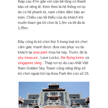
tháp cao 47m gắn với sàn bê tông có thanh
bảo vệ riêng lẻ. Kèm theo là hệ thống rơi tự
do có hệ phanh từ, nam châm đảm bảo an
toàn. Chiều cao tối thiểu của du khách khi
muốn tham gia trò chơi là 1,4m và tối đa là
1,95m.
Đây cũng là trò chơi thứ 5 trong loạt trò chơi
cảm giác mạnh được đưa vào phục vụ du
khách tại
asia park
mùa hè này. Trước đó là
sky treasure
, Love Locks,
the flying kirins
và
singapore sling
. Tháp rơi tự do cao nhất Việt
Nam Golden Sky Tower cũng nâng tổng số
trò chơi ngoài trời tại Asia Park lên con số 19.