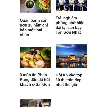
Trải nghiệm
Quán bánh căn
phòng chờ hiện
hơn 10 năm chỉ
đại tại sân bay
bán một loại
Tân Sơn Nhất
nhân
3 món ăn Phan
Hội An vào top
Rang dân dã hút
10 thị trấn đẹp
khách ở Sài Gòn
nhất thế giới