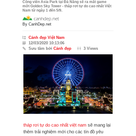
Công viên Asia Park tại Đà Nẵng sẽ ra mắt game
mới Golden Sky Tower - tháp rơi tự do cao nhất Việt
Nam từ ngày 1 đến 5/9.
By
CanhDep.net
Cảnh đẹp Việt Nam
12/03/2020 10:13:06
Sưu tầm bởi
Cảnh đẹp
3 Views
tháp rơi tự do
cao nhất việt nam
sẽ mang lại
thêm trải nghiệm mới cho các tín đồ yêu