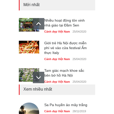
Mới nhất
Nhiều hoạt động tôn vinh
nhà giáo tại Đầm Sen
Cảnh đẹp Việt Nam
25/04/2020
Giới trẻ Hà Nội được miễn
phí vé vào cửa festival Ẩm
thực Italy
Cảnh đẹp Việt Nam
25/04/2020
Tam giác mạch khoe sắc
bên bờ hồ Hà Nội
Cảnh đẹp Việt Nam
25/04/2020
Xem nhiều nhất
Bán đảo Sơn Trà sẽ là khu
du lịch quốc gia
Cảnh đẹp Việt Nam
Sa Pa huyền ảo mây trắng
24/04/2020
Cảnh đẹp Việt Nam
28/11/2019