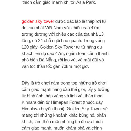
thích cảm giác mạnh khi tới Asia Park.
golden sky tower
được xác lập là tháp rơi tự
do cao nhất Việt Nam với chiều cao 47m,
tương đương với chiều cao của tòa nhà 13
tầng, có 24 chỗ ngồi bao quanh. Trong vòng
120 giây, Golden Sky Tower từ từ nâng du
khách lên độ cao 47m, ngắm toàn cảnh thành
phố biển Đà Nẵng, rồi lao vút về mặt đất với
vận tốc thần tốc gần 70km một giờ.
Đây là trò chơi nằm trong top những trò chơi
cảm giác mạnh hàng đầu thế giới, lấy ý tưởng
từ hình ảnh tháp vàng và linh vật thần thoại
Kinnara đến từ Himapan Forest (thuộc dãy
Himalaya huyền thoại). Golden Sky Tower sẽ
mang tới những khoảnh khắc bùng nổ, phấn
khích, làm thỏa mãn những tín đồ ưa thích
cảm giác mạnh, muốn khám phá và chinh