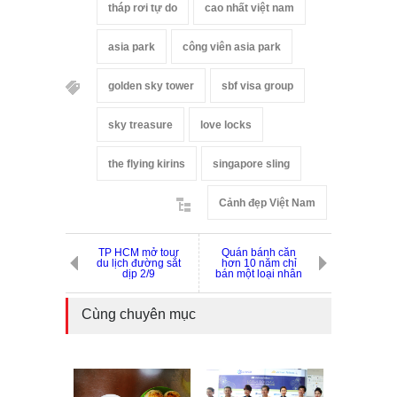
tháp rơi tự do
cao nhất việt nam
asia park
công viên asia park
golden sky tower
sbf visa group
sky treasure
love locks
the flying kirins
singapore sling
Cảnh đẹp Việt Nam
TP HCM mở tour
Quán bánh căn
du lịch đường sắt
hơn 10 năm chỉ
dịp 2/9
bán một loại nhân
Cùng chuyên mục