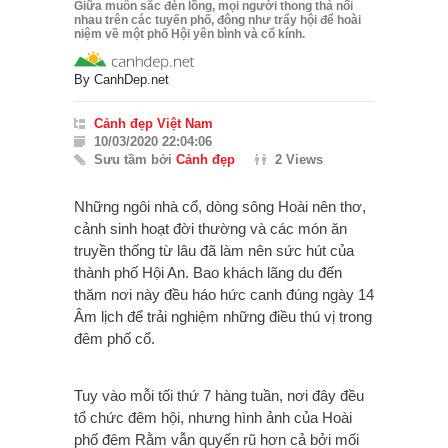
Giữa muôn sắc đèn lồng, mọi người thong thả nối
nhau trên các tuyến phố, đông như trẩy hội để hoài
niệm về một phố Hội yên bình và cổ kính.
By
CanhDep.net
Cảnh đẹp Việt Nam
10/03/2020 22:04:06
Sưu tầm bởi
Cảnh đẹp
2 Views
Những ngôi nhà cổ, dòng sông Hoài nên thơ,
cảnh sinh hoạt đời thường và các món ăn
truyền thống từ lâu đã làm nên sức hút của
thành phố Hội An. Bao khách lãng du đến
thăm nơi này đều háo hức canh đúng ngày 14
Âm lịch để trải nghiệm những điều thú vị trong
đêm phố cổ.
Tuy vào mỗi tối thứ 7 hàng tuần, nơi đây đều
tổ chức đêm hội, nhưng hình ảnh của Hoài
phố đêm Rằm vẫn quyến rũ hơn cả bởi mối