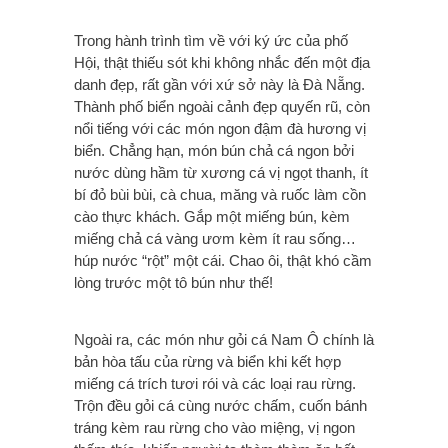
Trong hành trình tìm về với ký ức của phố
Hội, thật thiếu sót khi không nhắc đến một địa
danh đẹp, rất gần với xứ sở này là Đà Nẵng.
Thành phố biển ngoài cảnh đẹp quyến rũ, còn
nổi tiếng với các món ngon đậm đà hương vị
biển. Chẳng hạn, món bún chả cá ngon bởi
nước dùng hầm từ xương cá vị ngọt thanh, ít
bí đỏ bùi bùi, cà chua, măng và ruốc làm cồn
cào thực khách. Gắp một miếng bún, kèm
miếng chả cá vàng ươm kèm ít rau sống…
húp nước “rột” một cái. Chao ôi, thật khó cầm
lòng trước một tô bún như thế!
Ngoài ra, các món như gỏi cá Nam Ô chính là
bản hòa tấu của rừng và biển khi kết hợp
miếng cá trích tươi rói và các loại rau rừng.
Trộn đều gỏi cá cùng nước chấm, cuốn bánh
tráng kèm rau rừng cho vào miệng, vị ngon