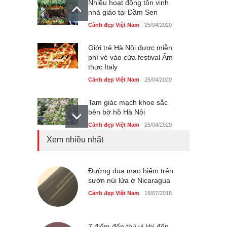
Nhiều hoạt động tôn vinh
nhà giáo tại Đầm Sen
Cảnh đẹp Việt Nam
25/04/2020
Giới trẻ Hà Nội được miễn
phí vé vào cửa festival Ẩm
thực Italy
Cảnh đẹp Việt Nam
25/04/2020
Tam giác mạch khoe sắc
bên bờ hồ Hà Nội
Cảnh đẹp Việt Nam
25/04/2020
Xem nhiều nhất
Bán đảo Sơn Trà sẽ là khu
du lịch quốc gia
Cảnh đẹp Việt Nam
Đường đua mạo hiểm trên
24/04/2020
sườn núi lửa ở Nicaragua
Những món ăn đồng quê
Cảnh đẹp Việt Nam
18/07/2018
dân dã ở Sài Gòn
Cảnh đẹp Việt Nam
25/04/2020
7 điểm đến thú vị khi đến