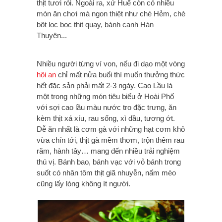
thịt tươi rói. Ngoài ra, xứ Huế còn có nhiều
món ăn chơi mà ngon thiệt như chè Hẻm, chè
bột lọc bọc thịt quay, bánh canh Hàn
Thuyên...
Nhiều người từng ví von, nếu đi dạo một vòng
hội an
chỉ mất nửa buổi thì muốn thưởng thức
hết đặc sản phải mất 2-3 ngày. Cao Lầu là
một trong những món tiêu biểu ở Hoài Phố
với sợi cao lầu màu nước tro đặc trưng, ăn
kèm thịt xá xíu, rau sống, xì dầu, tương ớt.
Dễ ăn nhất là cơm gà với những hạt cơm khô
vừa chín tới, thịt gà mềm thơm, trộn thêm rau
răm, hành tây… mang đến nhiều trải nghiệm
thú vị. Bánh bao, bánh vạc với vỏ bánh trong
suốt có nhân tôm thịt giã nhuyễn, nấm mèo
cũng lấy lòng không ít người.