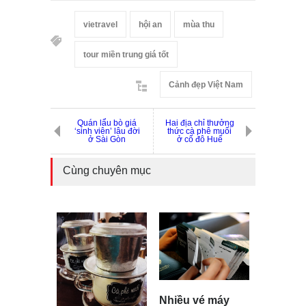
vietravel
hội an
mùa thu
tour miền trung giá tốt
Cảnh đẹp Việt Nam
Quán lẩu bò giá
Hai địa chỉ thưởng
‘sinh viên’ lâu đời
thức cà phê muối
ở Sài Gòn
ở cố đô Huế
Cùng chuyên mục
Nhiều vé máy