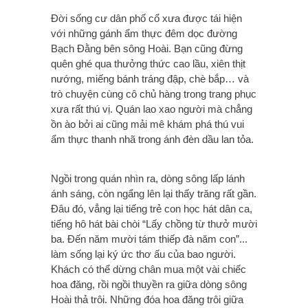
Đời sống cư dân phố cổ xưa được tái hiện
với những gánh ẩm thực đêm dọc đường
Bạch Đằng bên sông Hoài. Bạn cũng đừng
quên ghé qua thưởng thức cao lầu, xiên thịt
nướng, miếng bánh tráng đập, chè bắp… và
trò chuyện cùng cô chủ hàng trong trang phục
xưa rất thú vị. Quán lao xao người mà chẳng
ồn ào bởi ai cũng mải mê khám phá thú vui
ẩm thực thanh nhã trong ánh đèn dầu lan tỏa.
Ngồi trong quán nhìn ra, dòng sông lấp lánh
ánh sáng, còn ngẩng lên lại thấy trăng rất gần.
Đâu đó, vẳng lại tiếng trẻ con học hát dân ca,
tiếng hô hát bài chòi “Lấy chồng từ thưở mười
ba. Đến năm mười tám thiếp đà năm con”...
làm sống lại ký ức thơ ấu của bao người.
Khách có thể dừng chân mua một vài chiếc
hoa đăng, rồi ngồi thuyền ra giữa dòng sông
Hoài thả trôi. Những đóa hoa đăng trôi giữa