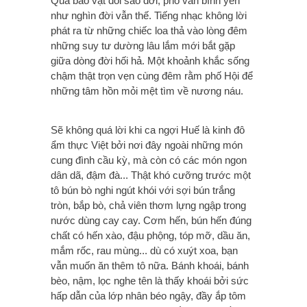
Qua bao vật đổi sao dời, phố vẫn bình yên
như nghìn đời vẫn thế. Tiếng nhạc không lời
phát ra từ những chiếc loa thả vào lòng đêm
những suy tư dường lâu lắm mới bắt gặp
giữa dòng đời hối hả. Một khoảnh khắc sống
chậm thật trọn vẹn cùng đêm rằm phố Hội để
những tâm hồn mỏi mệt tìm về nương náu.
Sẽ không quá lời khi ca ngợi Huế là kinh đô
ẩm thực Việt bởi nơi đây ngoài những món
cung đình cầu kỳ, mà còn có các món ngon
dân dã, đậm đà... Thật khó cưỡng trước một
tô bún bò nghi ngút khói với sợi bún trắng
tròn, bắp bò, chả viên thơm lựng ngập trong
nước dùng cay cay. Cơm hến, bún hến đúng
chất có hến xào, đậu phộng, tóp mỡ, dầu ăn,
mắm rốc, rau mùng... dù có xuýt xoa, bạn
vẫn muốn ăn thêm tô nữa. Bánh khoái, bánh
bèo, nậm, lọc nghe tên là thấy khoái bởi sức
hấp dẫn của lớp nhân béo ngậy, đầy ắp tôm