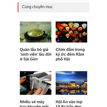
Cùng chuyên mục
Chìm đắm trong
Quán lẩu bò giá
ký ức đêm Rằm
‘sinh viên’ lâu đời
phố Hội
ở Sài Gòn
Hội An vào top
Nhiều vé máy
10 thị trấn đẹp
bay khuyến mãi