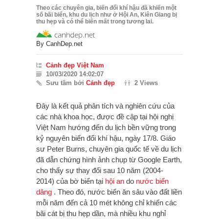
Theo các chuyên gia, biến đổi khí hậu đã khiến một
số bãi biển, khu du lịch như ở Hội An, Kiên Giang bị
thu hẹp và có thể biến mất trong tương lai.
By
CanhDep.net
Cảnh đẹp Việt Nam
10/03/2020 14:02:07
Sưu tầm bởi
Cảnh đẹp
2 Views
Đây là kết quả phân tích và nghiên cứu của
các nhà khoa học, được đề cập tại hội nghị
Việt Nam hướng đến du lịch bền vững trong
kỷ nguyên biến đổi khí hậu, ngày 17/8.
Giáo
sư Peter Burns, chuyên gia quốc tế về du lịch
đã dẫn chứng hình ảnh chụp từ Google Earth,
cho thấy sự thay đổi
sau 10 năm (2004-
2014)
của bờ biển tại
hội an
do
nước biển
dâng
. Theo đó, nước biển ăn sâu vào đất liền
mỗi năm đến cả 10 mét không chỉ khiến các
bãi cát bị thu hẹp dần, mà nhiều khu nghỉ