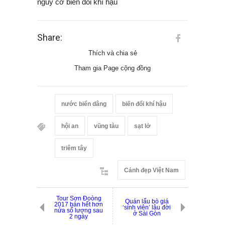
nguy cơ biến đổi khí hậu
Share:
Thích và chia sẻ
Tham gia Page cộng đồng
nước biển dâng
biến đổi khí hậu
hội an
vũng tàu
sạt lở
triêm tây
Cảnh đẹp Việt Nam
Tour Sơn Đoòng
Quán lẩu bò giá
2017 bán hết hơn
‘sinh viên’ lâu đời
nửa số lượng sau
ở Sài Gòn
2 ngày