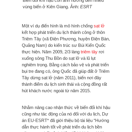
Biến đổi khí hậu còn ảnh hưởng đến nhiều
vùng biển ở Kiên Giang. Ảnh:
ESRT
Một ví dụ điển hình là mô hình chống
sạt lở
kết hợp phát triển du lịch thành công ở thôn
Triêm Tây (xã Điện Phương, huyện Điện Bàn,
Quảng Nam) do kiến trúc sư Bùi Kiến Quốc
thực hiện. Năm 2009, 2/3 làng
triêm tây
rơi
xuống sông Thu Bồn do sạt lở và lũ lụt
nghiêm trọng. Bằng cách bảo vệ và phát triển
bụi tre đang có, ông Quốc đã giúp đất ở Triêm
Tây dừng sạt lở (năm 2011), biến nơi đây
thành điểm du lịch sinh thái và cộng đồng rất
hút khách nước ngoài từ năm 2015.
Nhằm nâng cao nhận thức về biến đổi khí hậu
cũng như tác động của nó đối với du lịch,
Dự
án EU-ESRT* đã giới thiệu bộ
tài liệu “Hướng
dẫn thực hành tốt về phát triển du lịch bền