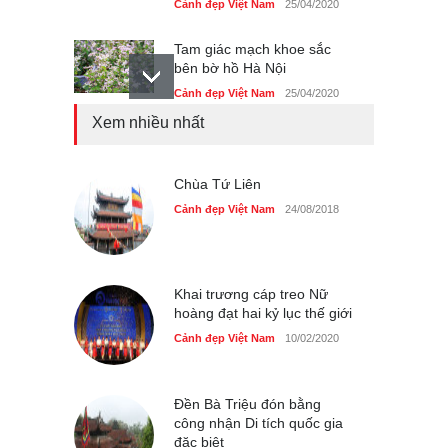
Cảnh đẹp Việt Nam
25/04/2020
Tam giác mạch khoe sắc
bên bờ hồ Hà Nội
Cảnh đẹp Việt Nam
25/04/2020
Xem nhiều nhất
Bán đảo Sơn Trà sẽ là khu
du lịch quốc gia
Cảnh đẹp Việt Nam
Chùa Tứ Liên
24/04/2020
Cảnh đẹp Việt Nam
24/08/2018
Những món ăn đồng quê
dân dã ở Sài Gòn
Cảnh đẹp Việt Nam
25/04/2020
Khai trương cáp treo Nữ
hoàng đạt hai kỷ lục thế giới
Cảnh đẹp Việt Nam
10/02/2020
Đền Bà Triệu đón bằng
công nhận Di tích quốc gia
đặc biệt