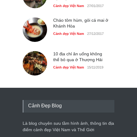
Cảnh đẹp Việt Nam
27/01/2017
Cháo tôm hùm, gỏi cá mai ở
Khánh Hòa
Cảnh đẹp Việt Nam
27/12/2017
10 địa chỉ ăn uống không
thể bỏ qua ở Thượng Hải
Cảnh đẹp Việt Nam
15/11/2019
Cảnh Đẹp Blog
Là blog chuyên sưu tầm hình ảnh, thông tin địa
điểm cảnh đẹp Việt Nam và Thế Giới