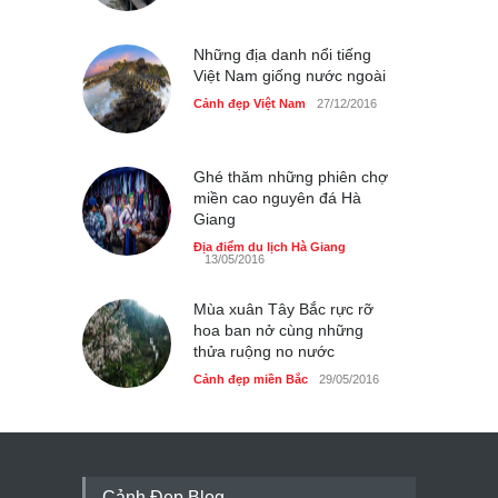
Cảnh đẹp Việt Nam
24/04/2020
Những địa danh nổi tiếng
Thực hư cây cầu gỗ dài
Việt Nam giống nước ngoài
nhất Việt Nam bị ‘xóa sổ’
sau lũ
Cảnh đẹp Việt Nam
27/12/2016
Cảnh đẹp Việt Nam
24/04/2020
Bún cá thố và bánh canh
Ghé thăm những phiên chợ
cốt dừa miền Tây ở Sài Gòn
miền cao nguyên đá Hà
Giang
Cảnh đẹp Việt Nam
24/04/2020
Địa điểm du lịch Hà Giang
13/05/2016
Những món ăn đồng quê
dân dã ở Sài Gòn
Mùa xuân Tây Bắc rực rỡ
Cảnh đẹp Việt Nam
25/04/2020
hoa ban nở cùng những
thửa ruộng no nước
Cảnh đẹp miền Bắc
29/05/2016
Cảnh Đẹp Blog