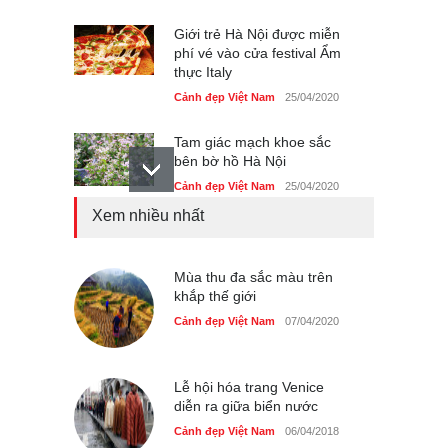
Giới trẻ Hà Nội được miễn
phí vé vào cửa festival Ẩm
thực Italy
Cảnh đẹp Việt Nam
25/04/2020
Tam giác mạch khoe sắc
bên bờ hồ Hà Nội
Cảnh đẹp Việt Nam
25/04/2020
Xem nhiều nhất
Bán đảo Sơn Trà sẽ là khu
du lịch quốc gia
Cảnh đẹp Việt Nam
24/04/2020
Mùa thu đa sắc màu trên
khắp thế giới
Chợ đêm Phú Quốc có nhà
Cảnh đẹp Việt Nam
07/04/2020
vệ sinh miễn phí
Cảnh đẹp Việt Nam
24/04/2020
Lễ hội hóa trang Venice
diễn ra giữa biển nước
40 xe ôtô du lịch tự lái đầu
tiên qua cửa khẩu Móng Cái
Cảnh đẹp Việt Nam
06/04/2018