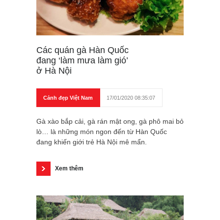
Các quán gà Hàn Quốc
đang ‘làm mưa làm gió’
ở Hà Nội
Cảnh đẹp Việt Nam
17/01/2020 08:35:07
Gà xào bắp cải, gà rán mật ong, gà phô mai bỏ
lò… là những món ngon đến từ Hàn Quốc
đang khiến giới trẻ Hà Nội mê mẩn.
Xem thêm