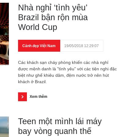
Nhà nghỉ ‘tình yêu’
Brazil bận rộn mùa
World Cup
Cảnh đẹp Việt Nam
19/05/2018 12:29:07
Các khách sạn cháy phòng khiến các nhà nghỉ
được mệnh danh là "tình yêu" với các tiện nghi đặc
biệt như ghế khiêu dâm, đệm nước trở nên hút
khách ở Brazil.
Xem thêm
Teen một mình lái máy
bay vòng quanh thế