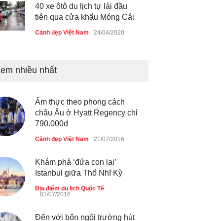
Thực hư cây cầu gỗ dài nhất
Việt Nam bị ‘xóa sổ’ sau lũ
Cảnh đẹp Việt Nam
24/04/2020
Bún cá thố và bánh canh cốt
em nhiều nhất
dừa miền Tây ở Sài Gòn
Cảnh đẹp Việt Nam
24/04/2020
Ẩm thực theo phong cách
Những món ăn đồng quê dân
châu Âu ở Hyatt Regency chỉ
dã ở Sài Gòn
790.000đ
Cảnh đẹp Việt Nam
25/04/2020
Cảnh đẹp Việt Nam
21/07/2016
Nhiều hoạt động tôn vinh nhà
Khám phá ‘đứa con lai’
giáo tại Đầm Sen
Istanbul giữa Thổ Nhĩ Kỳ
Cảnh đẹp Việt Nam
25/04/2020
Địa điểm du lịch Quốc Tế
01/07/2016
Giới trẻ Hà Nội được miễn
Đến với bốn ngôi trường hút