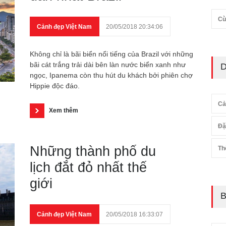
Cù
Cảnh đẹp Việt Nam
20/05/2018 20:34:06
Không chỉ là bãi biển nổi tiếng của Brazil với những
bãi cát trắng trải dài bên làn nước biển xanh như
D
ngọc, Ipanema còn thu hút du khách bởi phiên chợ
Hippie độc đáo.
Cả
Xem thêm
Đặ
Những thành phố du
Th
lịch đắt đỏ nhất thế
giới
B
Cảnh đẹp Việt Nam
20/05/2018 16:33:07