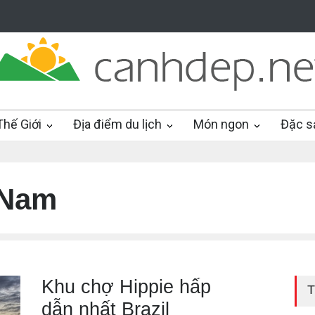
hế Giới
Địa điểm du lịch
Món ngon
Đặc s
 Nam
Khu chợ Hippie hấp
T
dẫn nhất Brazil