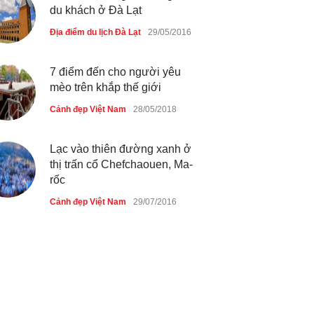
phí vé vào cửa festival Ẩm
du khách ở Đà Lạt
thực Italy
Địa điểm du lịch Đà Lạt
29/05/2016
Cảnh đẹp Việt Nam
25/04/2020
Tam giác mạch khoe sắc bên
7 điểm đến cho người yêu
bờ hồ Hà Nội
mèo trên khắp thế giới
Cảnh đẹp Việt Nam
25/04/2020
Cảnh đẹp Việt Nam
28/05/2018
Lạc vào thiên đường xanh ở
thị trấn cổ Chefchaouen, Ma-
rốc
Cảnh đẹp Việt Nam
29/07/2016