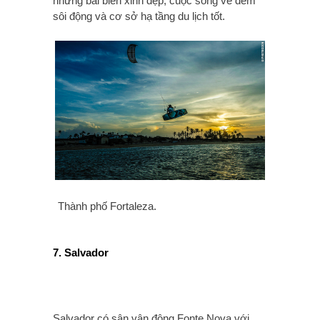
những bãi biển xinh đẹp, cuộc sống về đêm
sôi động và cơ sở hạ tầng du lịch tốt.
Thành phố Fortaleza.
7. Salvador
Salvador có sân vận động Fonte Nova với