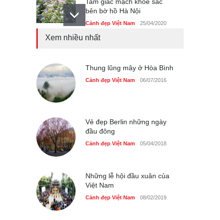
Tam giác mạch khoe sắc
bên bờ hồ Hà Nội
Cảnh đẹp Việt Nam
25/04/2020
Xem nhiều nhất
Bán đảo Sơn Trà sẽ là khu
du lịch quốc gia
Cảnh đẹp Việt Nam
Thung lũng mây ở Hòa Bình
24/04/2020
Cảnh đẹp Việt Nam
06/07/2016
Những món ăn đồng quê
dân dã ở Sài Gòn
Cảnh đẹp Việt Nam
25/04/2020
Vẻ đẹp Berlin những ngày
đầu đông
Cảnh đẹp Việt Nam
05/04/2018
Những lễ hội đầu xuân của
Việt Nam
Cảnh đẹp Việt Nam
08/02/2019