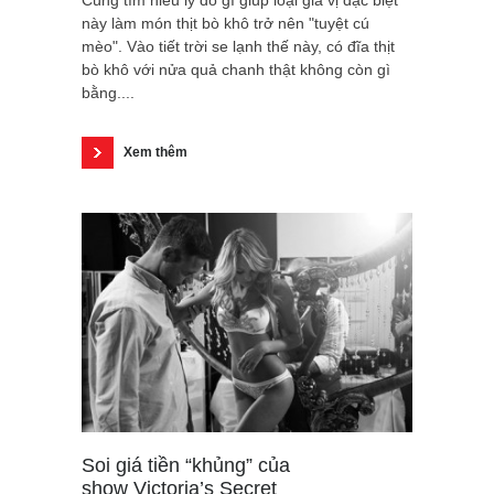
Cùng tìm hiểu lý do gì giúp loại gia vị đặc biệt
này làm món thịt bò khô trở nên "tuyệt cú
mèo". Vào tiết trời se lạnh thế này, có đĩa thịt
bò khô với nửa quả chanh thật không còn gì
bằng....
Xem thêm
Soi giá tiền “khủng” của
show Victoria’s Secret