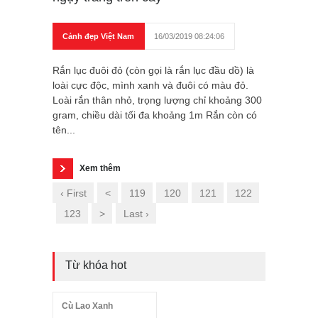
Cảnh đẹp Việt Nam
16/03/2019 08:24:06
Rắn lục đuôi đỏ (còn gọi là rắn lục đầu dồ) là
loài cực độc, mình xanh và đuôi có màu đỏ.
Loài rắn thân nhỏ, trọng lượng chỉ khoảng 300
gram, chiều dài tối đa khoảng 1m Rắn còn có
tên...
Xem thêm
‹ First
<
119
120
121
122
123
>
Last ›
Từ khóa hot
Cù Lao Xanh