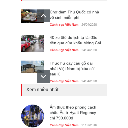
40 xe ôtô du lịch tự lái đầu
tiên qua cửa khẩu Móng Cái
Cảnh đẹp Việt Nam
24/04/2020
Thực hư cây cầu gỗ dài
nhất Việt Nam bị ‘xóa sổ’
sau lũ
Cảnh đẹp Việt Nam
24/04/2020
Bún cá thố và bánh canh
cốt dừa miền Tây ở Sài Gòn
Cảnh đẹp Việt Nam
24/04/2020
Xem nhiều nhất
Những món ăn đồng quê
dân dã ở Sài Gòn
Cảnh đẹp Việt Nam
Ẩm thực theo phong cách
25/04/2020
châu Âu ở Hyatt Regency
chỉ 790.000đ
Nhiều hoạt động tôn vinh
nhà giáo tại Đầm Sen
Cảnh đẹp Việt Nam
21/07/2016