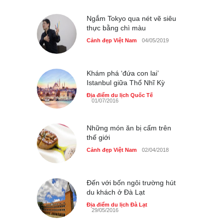
Cảnh đẹp Việt Nam
25/04/2020
Ngắm Tokyo qua nét vẽ siêu
thực bằng chì màu
Giới trẻ Hà Nội được miễn
phí vé vào cửa festival Ẩm
Cảnh đẹp Việt Nam
04/05/2019
thực Italy
Cảnh đẹp Việt Nam
25/04/2020
Khám phá ‘đứa con lai’
Istanbul giữa Thổ Nhĩ Kỳ
Tam giác mạch khoe sắc
bên bờ hồ Hà Nội
Địa điểm du lịch Quốc Tế
01/07/2016
Cảnh đẹp Việt Nam
25/04/2020
Bán đảo Sơn Trà sẽ là khu
Những món ăn bị cấm trên
du lịch quốc gia
thế giới
Cảnh đẹp Việt Nam
24/04/2020
Cảnh đẹp Việt Nam
02/04/2018
Chợ đêm Phú Quốc có nhà
vệ sinh miễn phí
Đến với bốn ngôi trường hút
du khách ở Đà Lạt
Cảnh đẹp Việt Nam
24/04/2020
Địa điểm du lịch Đà Lạt
29/05/2016