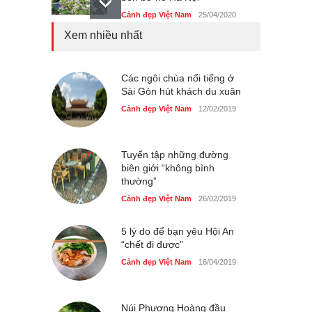
Cảnh đẹp Việt Nam
25/04/2020
Xem nhiều nhất
Bán đảo Sơn Trà sẽ là khu
du lịch quốc gia
Cảnh đẹp Việt Nam
Các ngôi chùa nổi tiếng ở
24/04/2020
Sài Gòn hút khách du xuân
Những món ăn đồng quê
Cảnh đẹp Việt Nam
12/02/2019
dân dã ở Sài Gòn
Cảnh đẹp Việt Nam
25/04/2020
Tuyển tập những đường
biên giới “không bình
thường”
Cảnh đẹp Việt Nam
26/02/2019
5 lý do để bạn yêu Hội An
“chết đi được”
Cảnh đẹp Việt Nam
16/04/2019
Núi Phượng Hoàng đầu