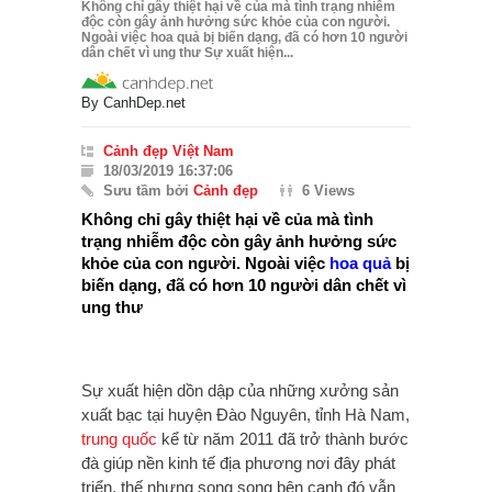
Không chỉ gây thiệt hại về của mà tình trạng nhiễm
độc còn gây ảnh hưởng sức khỏe của con người.
Ngoài việc hoa quả bị biến dạng, đã có hơn 10 người
dân chết vì ung thư Sự xuất hiện...
By
CanhDep.net
Cảnh đẹp Việt Nam
18/03/2019 16:37:06
Sưu tầm bởi
Cảnh đẹp
6 Views
Không chỉ gây thiệt hại về của mà tình
trạng nhiễm độc còn gây ảnh hưởng sức
khỏe của con người. Ngoài việc
hoa quả
bị
biến dạng, đã có hơn 10 người dân chết vì
ung thư
Sự xuất hiện dồn dập của những xưởng sản
xuất bạc tại huyện Đào Nguyên, tỉnh Hà Nam,
trung quốc
kể từ năm 2011 đã trở thành bước
đà giúp nền kinh tế địa phương nơi đây phát
triển, thế nhưng song song bên cạnh đó vẫn