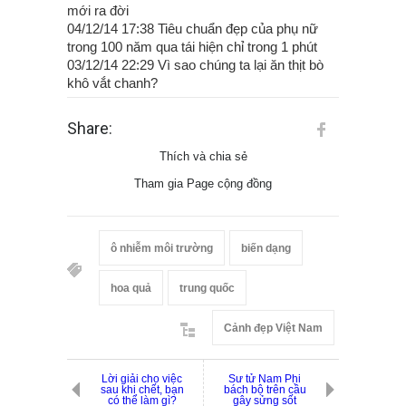
mới ra đời
04/12/14 17:38 Tiêu chuẩn đẹp của phụ nữ
trong 100 năm qua tái hiện chỉ trong 1 phút
03/12/14 22:29 Vì sao chúng ta lại ăn thịt bò
khô vắt chanh?
Share:
Thích và chia sẻ
Tham gia Page cộng đồng
ô nhiễm môi trường
biến dạng
hoa quả
trung quốc
Cảnh đẹp Việt Nam
Lời giải cho việc
Sư tử Nam Phi
sau khi chết, bạn
bách bộ trên cầu
có thể làm gì?
gây sửng sốt