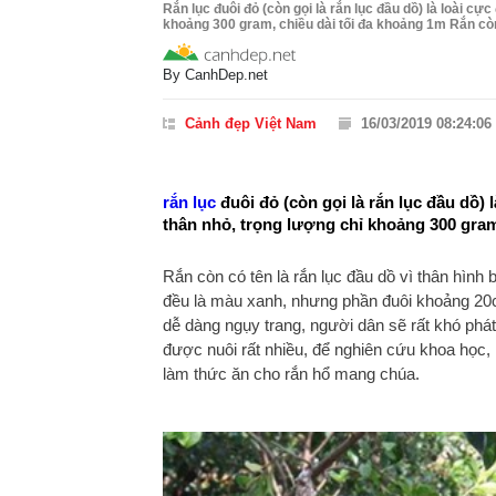
Rắn lục đuôi đỏ (còn gọi là rắn lục đầu dồ) là loài cự
khoảng 300 gram, chiều dài tối đa khoảng 1m Rắn còn 
By
CanhDep.net
Cảnh đẹp Việt Nam
16/03/2019 08:24:06
rắn lục
đuôi đỏ (còn gọi là rắn lục đầu dồ) 
thân nhỏ, trọng lượng chỉ khoảng 300 gram
Rắn còn có tên là rắn lục đầu dồ vì thân hình
đều là màu xanh, nhưng phần đuôi khoảng 20c
dễ dàng ngụy trang, người dân sẽ rất khó phát
được nuôi rất nhiều, để nghiên cứu khoa học, 
làm thức ăn cho rắn hổ mang chúa.