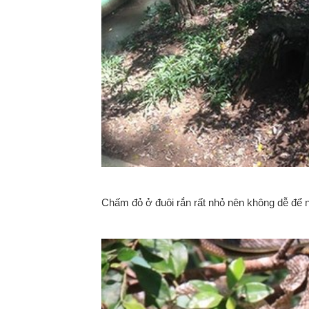
Chấm đỏ ở đuôi rắn rất nhỏ nên không dễ để n