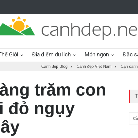
hế Giới
Địa điểm du lịch
Món ngon
Đặc s
Cảnh đẹp Blog
›
Cảnh đẹp Việt Nam
›
Cận cảnh 
àng trăm con
T
i đỏ ngụy
Cù
cây