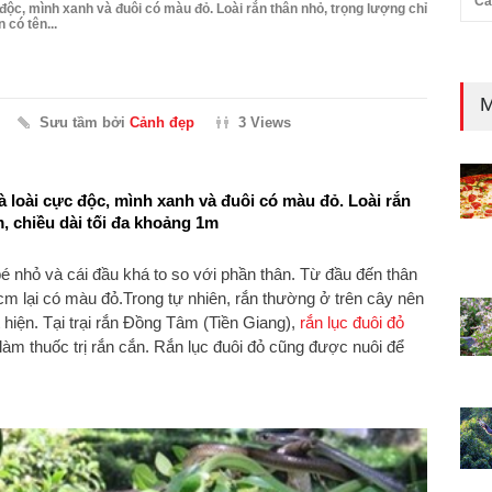
Cả
c độc, mình xanh và đuôi có màu đỏ. Loài rắn thân nhỏ, trọng lượng chỉ
có tên...
M
Sưu tầm bởi
Cảnh đẹp
3 Views
là loài cực độc, mình xanh và đuôi có màu đỏ. Loài rắn
, chiều dài tối đa khoảng 1m
 bé nhỏ và cái đầu khá to so với phần thân. Từ đầu đến thân
m lại có màu đỏ.Trong tự nhiên, rắn thường ở trên cây nên
 hiện. Tại trại rắn Đồng Tâm (Tiền Giang),
rắn lục đuôi đỏ
làm thuốc trị rắn cắn. Rắn lục đuôi đỏ cũng được nuôi để