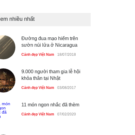
Những món ăn đồng quê dân
dã ở Sài Gòn
em nhiều nhất
Cảnh đẹp Việt Nam
25/04/2020
Nhiều hoạt động tôn vinh nhà
Đường đua mạo hiểm trên
giáo tại Đầm Sen
sườn núi lửa ở Nicaragua
Cảnh đẹp Việt Nam
25/04/2020
Cảnh đẹp Việt Nam
18/07/2018
9.000 người tham gia lễ hội
khỏa thân tại Nhật
Cảnh đẹp Việt Nam
03/08/2017
11 món ngon nhắc đã thèm
Cảnh đẹp Việt Nam
07/02/2020