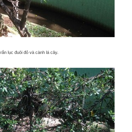
ắn lục đuôi đỏ và cành lá cây.