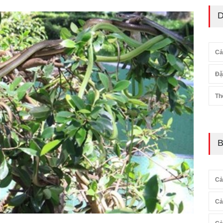
D
Cả
Đặ
Th
B
Cả
Cả