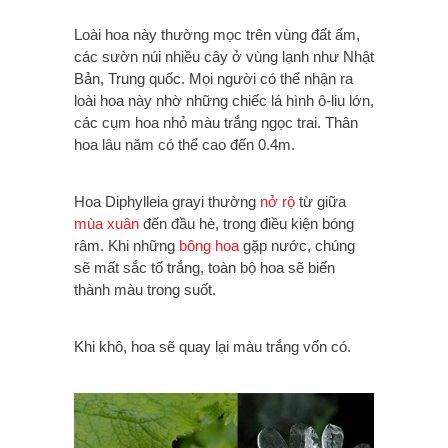
Loài hoa này thường mọc trên vùng đất ẩm,
các sườn núi nhiều cây ở vùng lạnh như Nhật
Bản, Trung quốc. Mọi người có thể nhận ra
loài hoa này nhờ những chiếc lá hình ô-liu lớn,
các cụm hoa nhỏ màu trắng ngọc trai. Thân
hoa lâu năm có thể cao đến 0.4m.
Hoa Diphylleia grayi thường
nở rộ
từ giữa
mùa xuân
đến đầu hè, trong điều kiện bóng
râm. Khi những
bông hoa
gặp nước, chúng
sẽ mất sắc tố trắng, toàn bộ hoa sẽ biến
thành màu trong suốt.
Khi khô, hoa sẽ quay lại màu trắng vốn có.