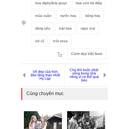
hoa diphylleia grayi
hoa sơn hà diệp
mùa xuân
nước hoa
bông hoa
đáng yêu
loài hoa
ngọc trai
nở rộ
trời mưa
Cảnh đẹp Việt Nam
Chú thỏ buộc phải
Vẻ đẹp của hòn
sống trong nhà
đảo lãng mạn nhất
riêng vì cơ thể quá
Hy Lạp
béo
Cùng chuyên mục