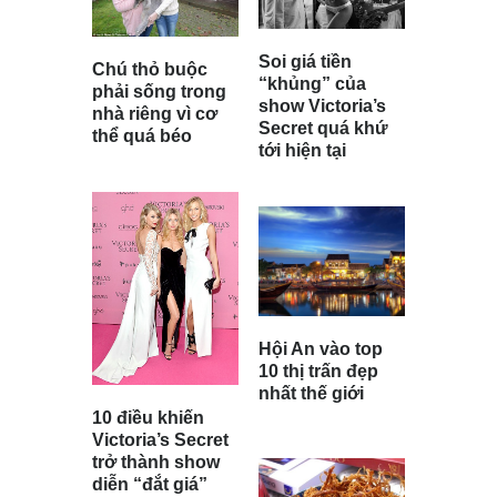
Soi giá tiền
Chú thỏ buộc
“khủng” của
phải sống trong
show Victoria’s
nhà riêng vì cơ
Secret quá khứ
thể quá béo
tới hiện tại
Hội An vào top
10 thị trấn đẹp
nhất thế giới
10 điều khiến
Victoria’s Secret
trở thành show
diễn “đắt giá”