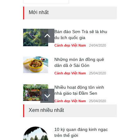
Mới nhất
Bán đảo Sơn Trà sẽ là khu
du lịch quốc gia
Cảnh đẹp Việt Nam
24/04/2020
Những món ăn đồng quê
dân dã ở Sài Gòn
Cảnh đẹp Việt Nam
25/04/2020
Nhiều hoạt động tôn vinh
nhà giáo tại Đầm Sen
Cảnh đẹp Việt Nam
25/04/2020
Xem nhiều nhất
Giới trẻ Hà Nội được miễn
phí vé vào cửa festival Ẩm
thực Italy
10 kỳ quan đáng kinh ngạc
Cảnh đẹp Việt Nam
trên thế giới
25/04/2020