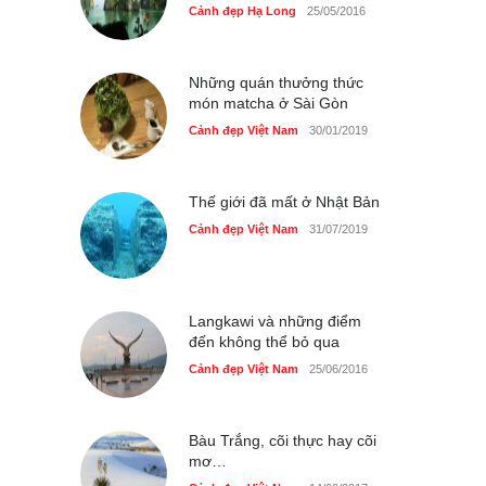
Cảnh đẹp Hạ Long
25/05/2016
Tam giác mạch khoe sắc
bên bờ hồ Hà Nội
Cảnh đẹp Việt Nam
25/04/2020
Những quán thưởng thức
món matcha ở Sài Gòn
Cảnh đẹp Việt Nam
30/01/2019
Thế giới đã mất ở Nhật Bản
Cảnh đẹp Việt Nam
31/07/2019
Langkawi và những điểm
đến không thể bỏ qua
Cảnh đẹp Việt Nam
25/06/2016
Bàu Trắng, cõi thực hay cõi
mơ…