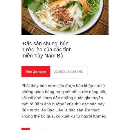
‘Đặc sản chung’ bún
nước lèo của các tỉnh
miền Tây Nam Bộ
Món ăn ngon
22/06/2016 03:54:53
Phải thấy bún nước lèo được bán khắp nơi từ
những gánh hàng rong với nồi nước nóng hổi,
vài cái ghế nhựa đến những quán gia truyền
mới rõ “tầm ảnh hưởng” của thứ đặc sản này.
Bún nước lèo Bạc Liêu là đặc sản ẩm thực
không thể bỏ qua, có xuất xứ từ người Khmer.