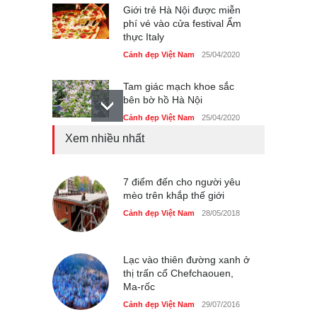
Giới trẻ Hà Nội được miễn
phí vé vào cửa festival Ẩm
thực Italy
Cảnh đẹp Việt Nam
25/04/2020
Tam giác mạch khoe sắc
bên bờ hồ Hà Nội
Cảnh đẹp Việt Nam
25/04/2020
Xem nhiều nhất
Bán đảo Sơn Trà sẽ là khu
du lịch quốc gia
Cảnh đẹp Việt Nam
7 điểm đến cho người yêu
24/04/2020
mèo trên khắp thế giới
Chợ đêm Phú Quốc có nhà
Cảnh đẹp Việt Nam
28/05/2018
vệ sinh miễn phí
Cảnh đẹp Việt Nam
24/04/2020
Lạc vào thiên đường xanh ở
thị trấn cổ Chefchaouen,
40 xe ôtô du lịch tự lái đầu
Ma-rốc
tiên qua cửa khẩu Móng Cái
Cảnh đẹp Việt Nam
29/07/2016
Cảnh đẹp Việt Nam
24/04/2020