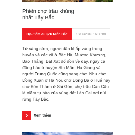
Phiên chợ trâu khủng
nhất Tây Bắc
Địa điểm du lịch Miền Bắc
18/06/2016 16:00:00
Từ sáng sớm, người dân khắp vùng trong
huyện và các xã ở Bắc Hà, Mường Khương,
Bảo Thắng, Bát Xát đổ dồn về đây, ngay cả
đồng bào ở huyện Sín Mần, Hà Giang và
người Trung Quốc cũng sang chợ. Như chợ
Đồng Xuân ở Hà Nội, chợ Đông Ba ở Huế hay
chợ Bến Thành ở Sài Gòn, chợ trâu Cán Cấu
là niềm tự hào của vùng đất Lào Cai nơi núi
rừng Tây Bắc.
Xem thêm