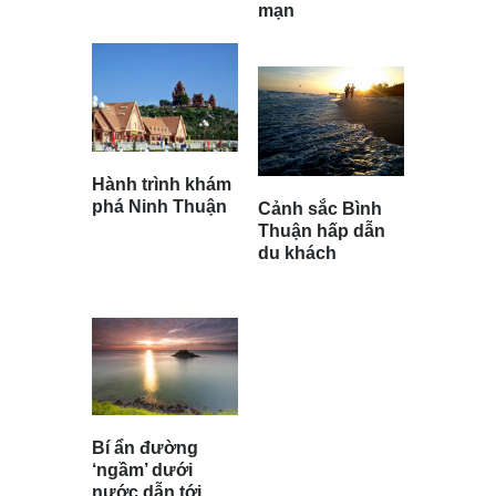
mạn
Hành trình khám
phá Ninh Thuận
Cảnh sắc Bình
Thuận hấp dẫn
du khách
Bí ẩn đường
‘ngầm’ dưới
nước dẫn tới