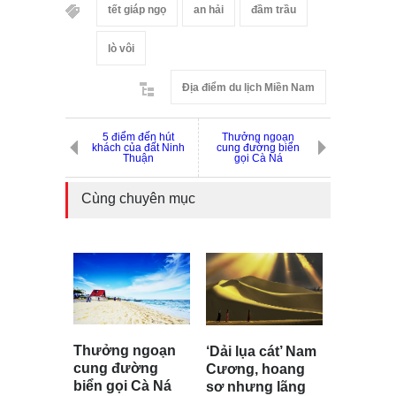
tết giáp ngọ
an hải
đầm trầu
lò vôi
Địa điểm du lịch Miền Nam
5 điểm đến hút
Thưởng ngoạn
khách của đất Ninh
cung đường biển
Thuận
gọi Cà Ná
Cùng chuyên mục
Thưởng ngoạn
‘Dải lụa cát’ Nam
cung đường
Cương, hoang
biển gọi Cà Ná
sơ nhưng lãng