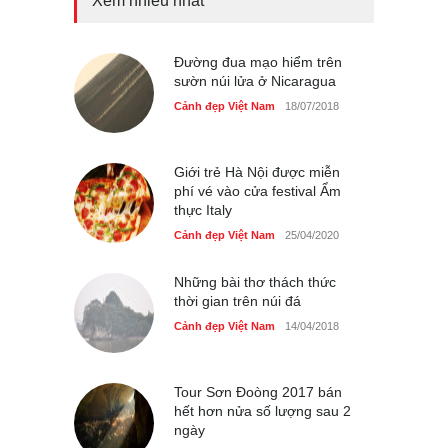
Xem nhiều nhất
Tam giác mạch khoe sắc
bên bờ hồ Hà Nội
Cảnh đẹp Việt Nam
Đường đua mạo hiểm trên
25/04/2020
sườn núi lửa ở Nicaragua
Bán đảo Sơn Trà sẽ là khu
Cảnh đẹp Việt Nam
18/07/2018
du lịch quốc gia
Cảnh đẹp Việt Nam
24/04/2020
Giới trẻ Hà Nội được miễn
phí vé vào cửa festival Ẩm
thực Italy
Cảnh đẹp Việt Nam
25/04/2020
Những bài thơ thách thức
thời gian trên núi đá
Cảnh đẹp Việt Nam
14/04/2018
Tour Sơn Đoòng 2017 bán
hết hơn nửa số lượng sau 2
ngày