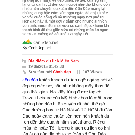
Những nơi mang vẻ đẹp thiền, vẻ đẹp của sự tĩnh
lặng, từ cảnh vật đến con người như thế không còn
nhiều nên chuyến du xuân đến Côn Đảo mang lại
những cung bậc cảm xúc ngọt ngào, dễ chịu, khác
xa với cuộc sống xô bồ thường ngày nơi phố thị.
Hòn đảo này là một gợi ý dành cho những ai thích
yên tĩnh, muốn đến nơi vừa có cảnh đẹp, không khí
thanh bình để thư giãn vừa có những món ăn ngon -
sạch - lạ miệng để đổi khẩu vị ngày Tết.
By
CanhDep.net
Địa điểm du lịch Miền Nam
19/06/2016 01:42:30
Sưu tầm bởi
Cảnh đẹp
107 Views
côn đảo
khiến khách du lịch ngỡ ngàng bởi vẻ
đẹp nguyên sơ, hầu như không mấy thay đổi
qua thời gian. Nơi đây từng được tạp chí
Travel+Leisure của Mỹ bình chọn là một trong
những hòn đảo bí ẩn quyến rũ nhất thế giới.
Các đường bay từ Hà Nội và TP HCM đi Côn
Đảo ngày càng thuận tiện hơn nên khách du
lịch đến đây quanh năm suốt tháng. Riêng
mùa hè hoặc Tết, lượng khách du lịch có khi
lấn át cả dân địa phương (dân số Côn Đảo