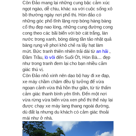
Côn Đảo mang lại những cung bậc cảm xúc
ngọt ngào, dễ chịu, khác xa với cuộc sống xô
bồ thường ngày nơi phố thị. Hòn đảo có
những góc phố tĩnh lặng rợp bóng hàng bàng
cổ thụ đẹp nao lòng, những cung đường cong
cong theo các bãi biển với bờ cát trắng, làn
nước trong xanh, bóng dáng tần tảo nhặt quả
bàng rụng về phơi khô chẻ ra lấy hạt làm
mứt. Bức tranh thiên nhiên trải dài từ
an hải
,
Đầm Trầu,
lò vôi
đến Suối Ớt, Hòn Bà… đẹp
như trong tranh đem lại cho bạn nhiều cảm
giác thú vị.
Côn Đảo nhỏ xinh nên dạo bộ hay đi xe đạp,
xe máy chầm chậm đều lý tưởng để vừa
ngoạn cảnh vừa thả hồn thư giãn, từ từ thấm
cảm giác thanh bình yên tĩnh. Đến một nơi
vừa rừng vừa biển vừa xen phố thị thế này lại
được chạy xe máy lang thang ngoài đường,
dù đất lạ nhưng du khách có cảm giác thoải
mái như ở nhà.