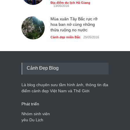
Địa điểm du lịch Hà Giang
13/05/2016
Những món ăn đồng quê
dân dã ở Sài Gòn
Mùa xuân Tây Bắc rực rỡ
Cảnh đẹp Việt Nam
25/04/2020
hoa ban nở cùng những
thửa ruộng no nước
Cảnh đẹp miền Bắc
29/05/2016
Cảnh Đẹp Blog
Là blog chuyên sưu tầm hình ảnh, thông tin địa
điểm cảnh đẹp Việt Nam và Thế Giới
Phát triển
Nhóm sinh viên
yêu Du Lịch