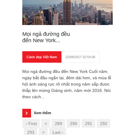
Mọi ngả đường đều
đến New York...
Cảnh đẹp Việt Nam
22/08/2017 02:54:06
Mọi ngả đường đều đến New York Cuối năm,
ngày bắt đầu ngắn lại, đêm dài hơn, và mùa lễ
hội ánh sáng rực rỡ nhất trong năm sắp được
thắp lên mừng Giáng sinh, năm mới 2016. Nói
theo cách...
Xem thêm
‹ First
<
289
290
291
292
293
>
Last ›