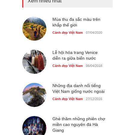
Xem nhiều nhất
Bán đảo Sơn Trà sẽ là khu
du lịch quốc gia
Cảnh đẹp Việt Nam
Mùa thu đa sắc màu trên
24/04/2020
khắp thế giới
Chợ đêm Phú Quốc có nhà
Cảnh đẹp Việt Nam
07/04/2020
vệ sinh miễn phí
Cảnh đẹp Việt Nam
24/04/2020
Lễ hội hóa trang Venice
diễn ra giữa biển nước
40 xe ôtô du lịch tự lái đầu
tiên qua cửa khẩu Móng Cái
Cảnh đẹp Việt Nam
06/04/2018
Cảnh đẹp Việt Nam
24/04/2020
Những địa danh nổi tiếng
Thực hư cây cầu gỗ dài
Việt Nam giống nước ngoài
nhất Việt Nam bị ‘xóa sổ’
sau lũ
Cảnh đẹp Việt Nam
27/12/2016
Cảnh đẹp Việt Nam
24/04/2020
Bún cá thố và bánh canh
Ghé thăm những phiên chợ
cốt dừa miền Tây ở Sài Gòn
miền cao nguyên đá Hà
Giang
Cảnh đẹp Việt Nam
24/04/2020