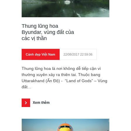
Thung lũng hoa
Byundar, vùng đất của
các vị thần
Cảnh đẹp Việt Nam
22/08/2017 22:59:06
Thung lũng hoa là nơi không dễ tiếp cận vì
thường xuyên xảy ra thiên tai. Thuộc bang
Uttarakhand (Ấn Độ) - “Land of Gods” – Vùng
đất...
Xem thêm