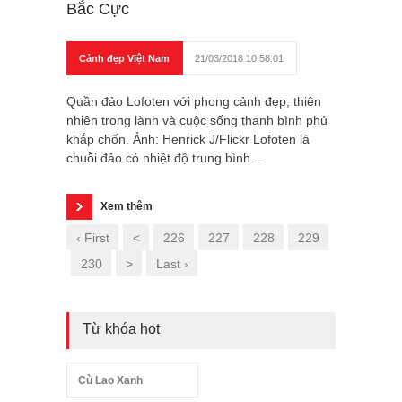
Bắc Cực
Cảnh đẹp Việt Nam
21/03/2018 10:58:01
Quần đảo Lofoten với phong cảnh đẹp, thiên
nhiên trong lành và cuộc sống thanh bình phủ
khắp chốn. Ảnh: Henrick J/Flickr Lofoten là
chuỗi đảo có nhiệt độ trung bình...
Xem thêm
‹ First
<
226
227
228
229
230
>
Last ›
Từ khóa hot
Cù Lao Xanh