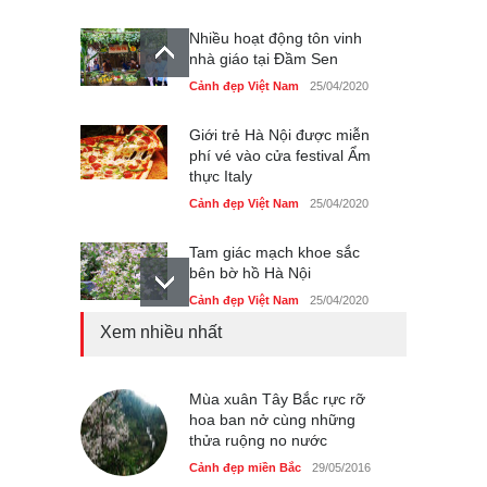
Nhiều hoạt động tôn vinh
nhà giáo tại Đầm Sen
Cảnh đẹp Việt Nam
25/04/2020
Giới trẻ Hà Nội được miễn
phí vé vào cửa festival Ẩm
thực Italy
Cảnh đẹp Việt Nam
25/04/2020
Tam giác mạch khoe sắc
bên bờ hồ Hà Nội
Cảnh đẹp Việt Nam
25/04/2020
Xem nhiều nhất
Bán đảo Sơn Trà sẽ là khu
du lịch quốc gia
Cảnh đẹp Việt Nam
Mùa xuân Tây Bắc rực rỡ
24/04/2020
hoa ban nở cùng những
thửa ruộng no nước
Chợ đêm Phú Quốc có nhà
vệ sinh miễn phí
Cảnh đẹp miền Bắc
29/05/2016