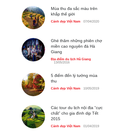
Cảnh đẹp Việt Nam
24/04/2020
Mùa thu đa sắc màu trên
khắp thế giới
40 xe ôtô du lịch tự lái đầu
tiên qua cửa khẩu Móng Cái
Cảnh đẹp Việt Nam
07/04/2020
Cảnh đẹp Việt Nam
24/04/2020
Ghé thăm những phiên chợ
Thực hư cây cầu gỗ dài
miền cao nguyên đá Hà
nhất Việt Nam bị ‘xóa sổ’
Giang
sau lũ
Địa điểm du lịch Hà Giang
Cảnh đẹp Việt Nam
24/04/2020
13/05/2016
Bún cá thố và bánh canh
5 điểm đến lý tưởng mùa
cốt dừa miền Tây ở Sài Gòn
thu
Cảnh đẹp Việt Nam
24/04/2020
Cảnh đẹp Việt Nam
10/05/2019
Những món ăn đồng quê
dân dã ở Sài Gòn
Các tour du lịch nội địa “cực
Cảnh đẹp Việt Nam
25/04/2020
chất” cho gia đình dịp Tết
2015
Cảnh đẹp Việt Nam
01/04/2019