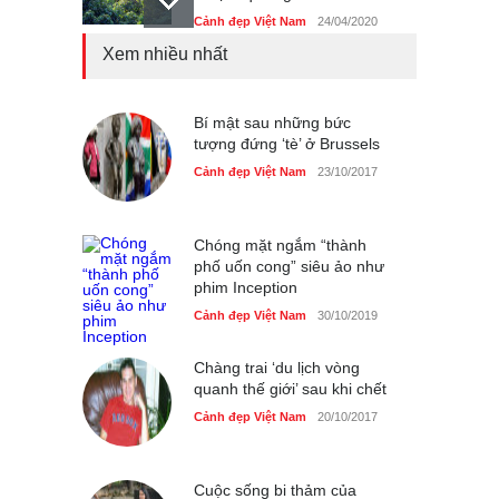
Cảnh đẹp Việt Nam
24/04/2020
Xem nhiều nhất
Những món ăn đồng quê
dân dã ở Sài Gòn
Cảnh đẹp Việt Nam
Bí mật sau những bức
25/04/2020
tượng đứng ‘tè’ ở Brussels
Nhiều hoạt động tôn vinh
Cảnh đẹp Việt Nam
23/10/2017
nhà giáo tại Đầm Sen
Cảnh đẹp Việt Nam
25/04/2020
Chóng mặt ngắm “thành
phố uốn cong” siêu ảo như
phim Inception
Cảnh đẹp Việt Nam
30/10/2019
Chàng trai ‘du lịch vòng
quanh thế giới’ sau khi chết
Cảnh đẹp Việt Nam
20/10/2017
Cuộc sống bi thảm của