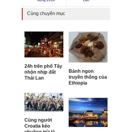
đông 2018
Lan
Cùng chuyên mục
24h trên phố Tây
Bánh ngon
nhộn nhịp đất
truyền thống của
Thái Lan
Ethiopia
Cùng người
Croatia kéo
chuông trừ tà