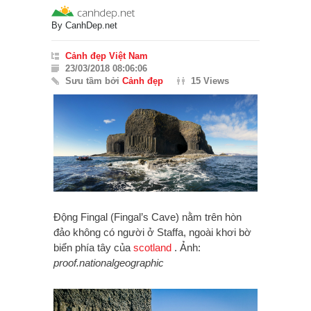
By
CanhDep.net
Cảnh đẹp Việt Nam
23/03/2018 08:06:06
Sưu tầm bởi
Cảnh đẹp
15 Views
Động Fingal (Fingal’s Cave) nằm trên hòn
đảo không có người ở Staffa, ngoài khơi bờ
biển phía tây của
scotland
. Ảnh:
proof.nationalgeographic