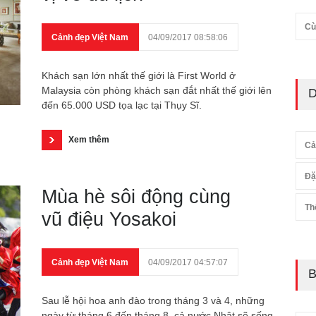
Cù
Cảnh đẹp Việt Nam
04/09/2017 08:58:06
Khách sạn lớn nhất thế giới là First World ở
Malaysia còn phòng khách sạn đắt nhất thế giới lên
D
đến 65.000 USD tọa lạc tại Thụy Sĩ.
Xem thêm
Cả
Đặ
Mùa hè sôi động cùng
Th
vũ điệu Yosakoi
Cảnh đẹp Việt Nam
04/09/2017 04:57:07
B
Sau lễ hội hoa anh đào trong tháng 3 và 4, những
ngày từ tháng 6 đến tháng 8, cả nước Nhật sẽ sống