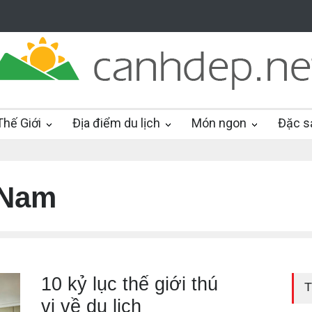
hế Giới
Địa điểm du lịch
Món ngon
Đặc s
 Nam
10 kỷ lục thế giới thú
T
vị về du lịch