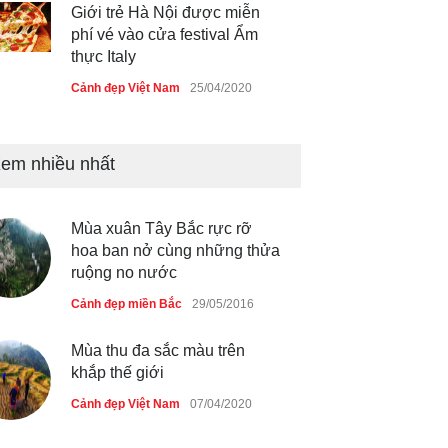
Giới trẻ Hà Nội được miễn
phí vé vào cửa festival Ẩm
thực Italy
Cảnh đẹp Việt Nam
25/04/2020
Tam giác mạch khoe sắc bên
bờ hồ Hà Nội
em nhiều nhất
Cảnh đẹp Việt Nam
25/04/2020
Mùa xuân Tây Bắc rực rỡ
Bán đảo Sơn Trà sẽ là khu
hoa ban nở cùng những thửa
du lịch quốc gia
ruộng no nước
Cảnh đẹp Việt Nam
24/04/2020
Cảnh đẹp miền Bắc
29/05/2016
Chợ đêm Phú Quốc có nhà
Mùa thu đa sắc màu trên
vệ sinh miễn phí
khắp thế giới
Cảnh đẹp Việt Nam
24/04/2020
Cảnh đẹp Việt Nam
07/04/2020
40 xe ôtô du lịch tự lái đầu