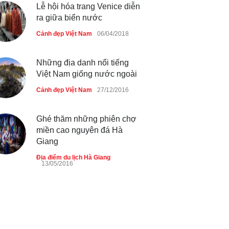
tiên qua cửa khẩu Móng Cái
Lễ hội hóa trang Venice diễn
ra giữa biển nước
Cảnh đẹp Việt Nam
24/04/2020
Cảnh đẹp Việt Nam
06/04/2018
Thực hư cây cầu gỗ dài nhất
Việt Nam bị ‘xóa sổ’ sau lũ
Những địa danh nổi tiếng
Cảnh đẹp Việt Nam
24/04/2020
Việt Nam giống nước ngoài
Cảnh đẹp Việt Nam
27/12/2016
Bún cá thố và bánh canh cốt
dừa miền Tây ở Sài Gòn
Ghé thăm những phiên chợ
Cảnh đẹp Việt Nam
24/04/2020
miền cao nguyên đá Hà
Giang
Địa điểm du lịch Hà Giang
13/05/2016