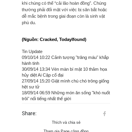
khi chúng có thể “cải lão hoàn đồng”. Chúng
thường phải đối mặt với việc bị săn bắt hoặc
dễ mắc bệnh trong giai đoạn còn là sinh vật
phù du.
(Nguồn: Cracked, TodayIfound)
Tin Update
09/10/14 10:22 Cảnh tượng "trăng máu" khắp
hành tinh
30/09/14 13:34 Vén màn bí mật 10 thảm họa
hủy diệt Ai Cập cổ đại
27/09/14 15:20 Giật mình chú chó trông giống
hệt sư tử
18/09/14 06:59 Những món ăn sống "khó nuốt
trôi" nổi tiếng nhất thế giới
Share:
Thích và chia sẻ
Tham gia Page cộng đồng