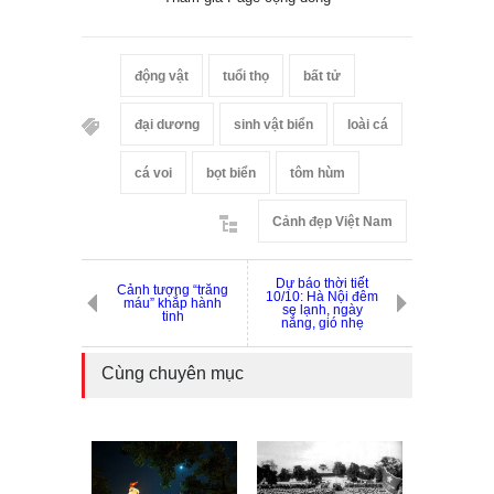
động vật
tuổi thọ
bất tử
đại dương
sinh vật biển
loài cá
cá voi
bọt biển
tôm hùm
Cảnh đẹp Việt Nam
Dự báo thời tiết
Cảnh tượng “trăng
10/10: Hà Nội đêm
máu” khắp hành
se lạnh, ngày
tinh
nắng, gió nhẹ
Cùng chuyên mục