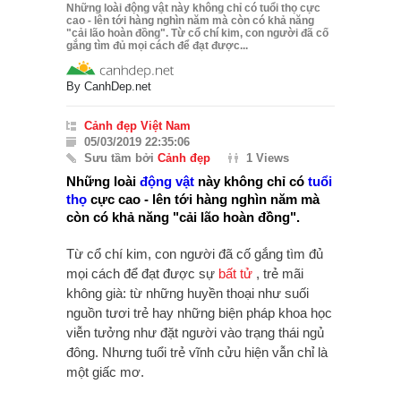
Những loài động vật này không chỉ có tuổi thọ cực
cao - lên tới hàng nghìn năm mà còn có khả năng
"cải lão hoàn đồng". Từ cổ chí kim, con người đã cố
gắng tìm đủ mọi cách để đạt được...
By
CanhDep.net
Cảnh đẹp Việt Nam
05/03/2019 22:35:06
Sưu tầm bởi
Cảnh đẹp
1 Views
Những loài
động vật
này không chỉ có
tuổi
thọ
cực cao - lên tới hàng nghìn năm mà
còn có khả năng "cải lão hoàn đồng".
Từ cổ chí kim, con người đã cố gắng tìm đủ
mọi cách để đạt được sự
bất tử
, trẻ mãi
không già: từ những huyền thoại như suối
nguồn tươi trẻ hay những biện pháp khoa học
viễn tưởng như đặt người vào trạng thái ngủ
đông. Nhưng tuổi trẻ vĩnh cửu hiện vẫn chỉ là
một giấc mơ.