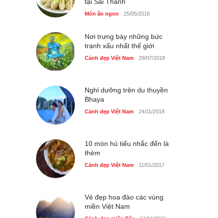
tại Sài Thành
Những món ăn đồng quê
dân dã ở Sài Gòn
Món ăn ngon
25/05/2016
Cảnh đẹp Việt Nam
25/04/2020
Nơi trưng bày những bức
tranh xấu nhất thế giới
Cảnh đẹp Việt Nam
29/07/2018
Nghỉ dưỡng trên du thuyền
Bhaya
Cảnh đẹp Việt Nam
24/11/2018
10 món hủ tiếu nhắc đến là
thèm
Cảnh đẹp Việt Nam
11/01/2017
Vẻ đẹp hoa đào các vùng
miền Việt Nam