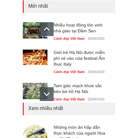
Mới nhất
Nhiều hoạt động tôn vinh
nhà giáo tại Đầm Sen
Cảnh đẹp Việt Nam
25/04/2020
Giới trẻ Hà Nội được miễn
phí vé vào cửa festival Ẩm
thực Italy
Cảnh đẹp Việt Nam
25/04/2020
Tam giác mạch khoe sắc
bên bờ hồ Hà Nội
Cảnh đẹp Việt Nam
25/04/2020
Xem nhiều nhất
Bán đảo Sơn Trà sẽ là khu
du lịch quốc gia
Cảnh đẹp Việt Nam
Những món ăn hấp dẫn
24/04/2020
thực khách của người Hoa