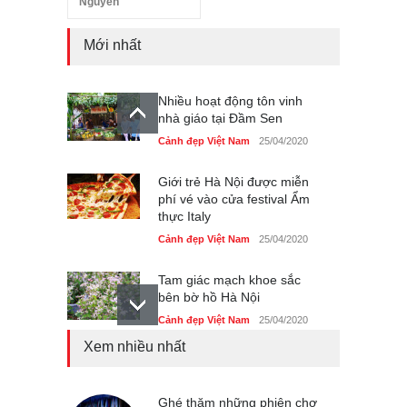
Nguyên
Mới nhất
Nhiều hoạt động tôn vinh
nhà giáo tại Đầm Sen
Cảnh đẹp Việt Nam
25/04/2020
Giới trẻ Hà Nội được miễn
phí vé vào cửa festival Ẩm
thực Italy
Cảnh đẹp Việt Nam
25/04/2020
Tam giác mạch khoe sắc
bên bờ hồ Hà Nội
Cảnh đẹp Việt Nam
25/04/2020
Xem nhiều nhất
Bán đảo Sơn Trà sẽ là khu
du lịch quốc gia
Cảnh đẹp Việt Nam
Ghé thăm những phiên chợ
24/04/2020