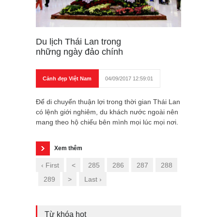
Du lịch Thái Lan trong
những ngày đảo chính
Cảnh đẹp Việt Nam
04/09/2017 12:59:01
Để di chuyển thuận lợi trong thời gian Thái Lan
có lệnh giới nghiêm, du khách nước ngoài nên
mang theo hộ chiếu bên mình mọi lúc mọi nơi.
Xem thêm
‹ First
<
285
286
287
288
289
>
Last ›
Từ khóa hot