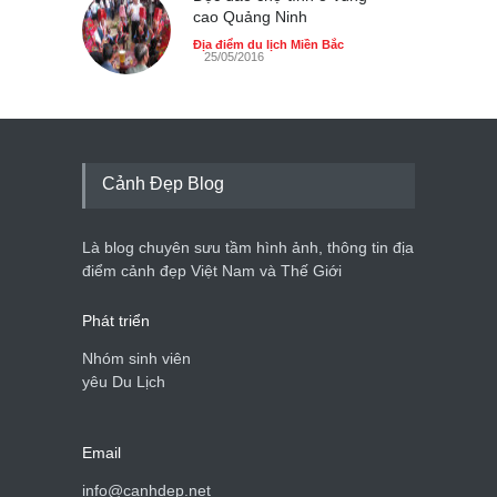
Cảnh đẹp Việt Nam
25/04/2020
cao Quảng Ninh
Địa điểm du lịch Miền Bắc
25/05/2016
Cảnh Đẹp Blog
Là blog chuyên sưu tầm hình ảnh, thông tin địa
điểm cảnh đẹp Việt Nam và Thế Giới
Phát triển
Nhóm sinh viên
yêu Du Lịch
Email
info@canhdep.net