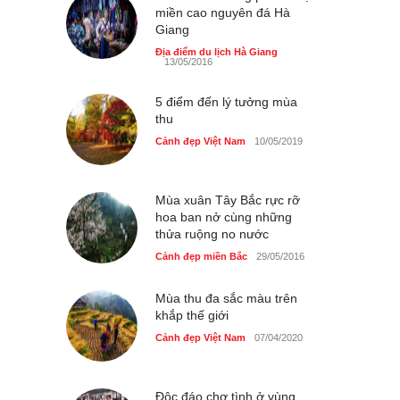
miền cao nguyên đá Hà
Giang
Chợ đêm Phú Quốc có nhà
vệ sinh miễn phí
Địa điểm du lịch Hà Giang
13/05/2016
Cảnh đẹp Việt Nam
24/04/2020
5 điểm đến lý tưởng mùa
40 xe ôtô du lịch tự lái đầu
thu
tiên qua cửa khẩu Móng Cái
Cảnh đẹp Việt Nam
10/05/2019
Cảnh đẹp Việt Nam
24/04/2020
Thực hư cây cầu gỗ dài
Mùa xuân Tây Bắc rực rỡ
nhất Việt Nam bị ‘xóa sổ’
hoa ban nở cùng những
sau lũ
thửa ruộng no nước
Cảnh đẹp Việt Nam
24/04/2020
Cảnh đẹp miền Bắc
29/05/2016
Bún cá thố và bánh canh
Mùa thu đa sắc màu trên
cốt dừa miền Tây ở Sài Gòn
khắp thế giới
Cảnh đẹp Việt Nam
24/04/2020
Cảnh đẹp Việt Nam
07/04/2020
Những món ăn đồng quê
dân dã ở Sài Gòn
Độc đáo chợ tình ở vùng