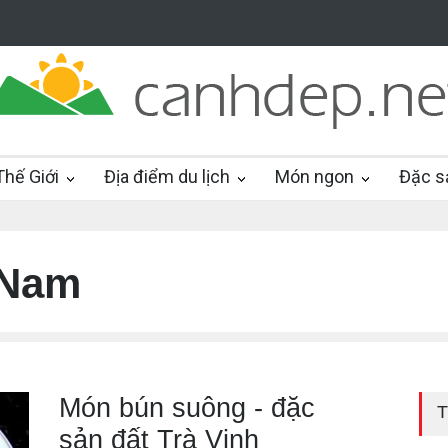
hế Giới
Địa điểm du lịch
Món ngon
Đặc s
 Nam
Món bún suông - đặc
T
sản đất Trà Vinh