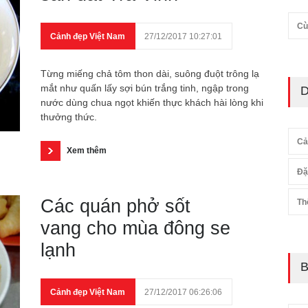
Cù
Cảnh đẹp Việt Nam
27/12/2017 10:27:01
Từng miếng chả tôm thon dài, suông đuột trông lạ
mắt như quấn lấy sợi bún trắng tinh, ngập trong
D
nước dùng chua ngọt khiến thực khách hài lòng khi
thưởng thức.
Cả
Xem thêm
Đặ
Các quán phở sốt
Th
vang cho mùa đông se
lạnh
B
Cảnh đẹp Việt Nam
27/12/2017 06:26:06