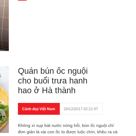
Quán bún ốc nguội
cho buổi trưa hanh
hao ở Hà thành
Cảnh đẹp Việt Nam
26/12/2017 02:21:07
Không xì xụp bát nước nóng hổi, bún ốc nguội chỉ
đơn giản là vài con ốc to được luộc chín, khêu ra và