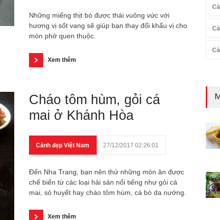
Cả
Những miếng thịt bò được thái vuông vức với
hương vị sốt vang sẽ giúp bạn thay đổi khẩu vị cho
Cả
món phở quen thuộc.
Cả
Xem thêm
M
Cháo tôm hùm, gỏi cá
mai ở Khánh Hòa
Cảnh đẹp Việt Nam
27/12/2017 02:26:01
Đến Nha Trang, bạn nên thử những món ăn được
chế biến từ các loại hải sản nổi tiếng như gỏi cá
mai, sò huyết hay cháo tôm hùm, cá bò da nướng.
Xem thêm