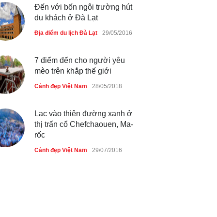
tiên qua cửa khẩu Móng Cái
Đến với bốn ngôi trường hút
du khách ở Đà Lạt
Cảnh đẹp Việt Nam
24/04/2020
Địa điểm du lịch Đà Lạt
29/05/2016
Thực hư cây cầu gỗ dài nhất
Việt Nam bị ‘xóa sổ’ sau lũ
7 điểm đến cho người yêu
Cảnh đẹp Việt Nam
24/04/2020
mèo trên khắp thế giới
Cảnh đẹp Việt Nam
28/05/2018
Bún cá thố và bánh canh cốt
dừa miền Tây ở Sài Gòn
Lạc vào thiên đường xanh ở
Cảnh đẹp Việt Nam
24/04/2020
thị trấn cổ Chefchaouen, Ma-
rốc
Cảnh đẹp Việt Nam
29/07/2016