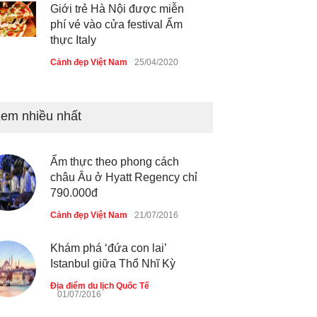
Giới trẻ Hà Nội được miễn
phí vé vào cửa festival Ẩm
thực Italy
Cảnh đẹp Việt Nam
25/04/2020
Tam giác mạch khoe sắc bên
bờ hồ Hà Nội
em nhiều nhất
Cảnh đẹp Việt Nam
25/04/2020
Ẩm thực theo phong cách
Bán đảo Sơn Trà sẽ là khu
châu Âu ở Hyatt Regency chỉ
du lịch quốc gia
790.000đ
Cảnh đẹp Việt Nam
24/04/2020
Cảnh đẹp Việt Nam
21/07/2016
Chợ đêm Phú Quốc có nhà
Khám phá ‘đứa con lai’
vệ sinh miễn phí
Istanbul giữa Thổ Nhĩ Kỳ
Cảnh đẹp Việt Nam
24/04/2020
Địa điểm du lịch Quốc Tế
01/07/2016
40 xe ôtô du lịch tự lái đầu