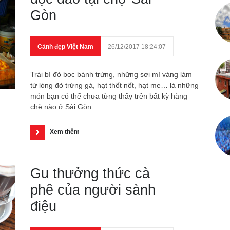
Gòn
Cảnh đẹp Việt Nam
26/12/2017 18:24:07
Trái bí đỏ bọc bánh trứng, những sợi mì vàng làm
từ lòng đỏ trứng gà, hạt thốt nốt, hạt me… là những
món bạn có thể chưa từng thấy trên bất kỳ hàng
chè nào ở Sài Gòn.
Xem thêm
Gu thưởng thức cà
phê của người sành
điệu