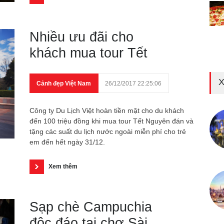
Nhiều ưu đãi cho
khách mua tour Tết
X
Cảnh đẹp Việt Nam
26/12/2017 22:25:06
Công ty Du Lịch Việt hoàn tiền mặt cho du khách
đến 100 triệu đồng khi mua tour Tết Nguyên đán và
tặng các suất du lịch nước ngoài miễn phí cho trẻ
em đến hết ngày 31/12.
Xem thêm
Sạp chè Campuchia
độc đáo tại chợ Sài