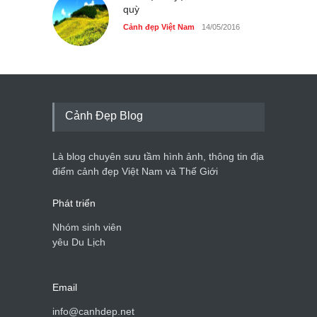
quỳ
Cảnh đẹp Việt Nam
25/04/2020
Cảnh đẹp Việt Nam
14/05/2016
Cảnh Đẹp Blog
Là blog chuyên sưu tầm hình ảnh, thông tin địa
điểm cảnh đẹp Việt Nam và Thế Giới
Phát triển
Nhóm sinh viên
yêu Du Lịch
Email
info@canhdep.net