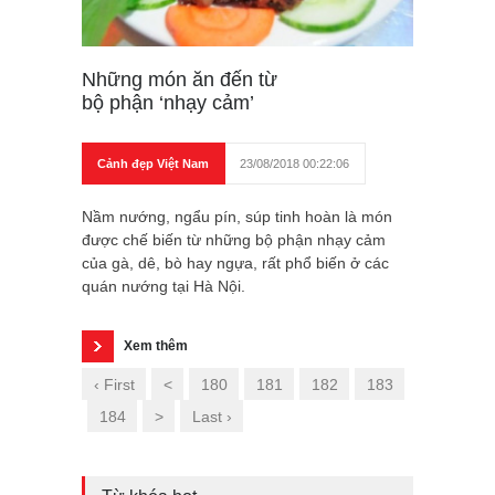
Những món ăn đến từ
bộ phận ‘nhạy cảm’
Cảnh đẹp Việt Nam
23/08/2018 00:22:06
Nầm nướng, ngẩu pín, súp tinh hoàn là món
được chế biến từ những bộ phận nhạy cảm
của gà, dê, bò hay ngựa, rất phổ biến ở các
quán nướng tại Hà Nội.
Xem thêm
‹ First
<
180
181
182
183
184
>
Last ›