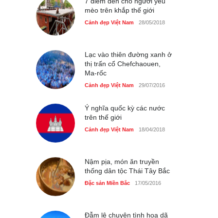
Cảnh đẹp Việt Nam
7 điểm đến cho người yêu
24/04/2020
mèo trên khắp thế giới
Chợ đêm Phú Quốc có nhà
Cảnh đẹp Việt Nam
28/05/2018
vệ sinh miễn phí
Cảnh đẹp Việt Nam
24/04/2020
Lạc vào thiên đường xanh ở
thị trấn cổ Chefchaouen,
40 xe ôtô du lịch tự lái đầu
Ma-rốc
tiên qua cửa khẩu Móng Cái
Cảnh đẹp Việt Nam
29/07/2016
Cảnh đẹp Việt Nam
24/04/2020
Ý nghĩa quốc kỳ các nước
Thực hư cây cầu gỗ dài
trên thế giới
nhất Việt Nam bị ‘xóa sổ’
sau lũ
Cảnh đẹp Việt Nam
18/04/2018
Cảnh đẹp Việt Nam
24/04/2020
Bún cá thố và bánh canh
Nậm pịa, món ăn truyền
cốt dừa miền Tây ở Sài Gòn
thống dân tộc Thái Tây Bắc
Cảnh đẹp Việt Nam
Đặc sản Miền Bắc
17/05/2016
24/04/2020
Những món ăn đồng quê
dân dã ở Sài Gòn
Đẫm lệ chuyện tình hoa dã