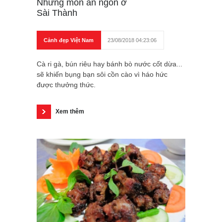
Những món ăn ngon ở
Sài Thành
Cảnh đẹp Việt Nam
23/08/2018 04:23:06
Cà ri gà, bún riêu hay bánh bò nước cốt dừa...
sẽ khiến bụng bạn sôi cồn cào vì háo hức
được thưởng thức.
Xem thêm