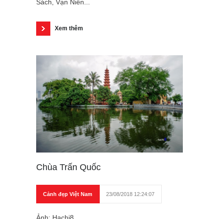
Sách, Vạn Niên...
Xem thêm
Chùa Trấn Quốc
Cảnh đẹp Việt Nam
23/08/2018 12:24:07
Ảnh: Hachi8