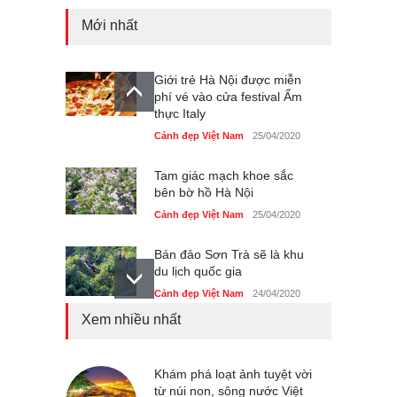
Mới nhất
Giới trẻ Hà Nội được miễn
phí vé vào cửa festival Ẩm
thực Italy
Cảnh đẹp Việt Nam
25/04/2020
Tam giác mạch khoe sắc
bên bờ hồ Hà Nội
Cảnh đẹp Việt Nam
25/04/2020
Bán đảo Sơn Trà sẽ là khu
du lịch quốc gia
Cảnh đẹp Việt Nam
24/04/2020
Xem nhiều nhất
Những món ăn đồng quê
dân dã ở Sài Gòn
Cảnh đẹp Việt Nam
Khám phá loạt ảnh tuyệt vời
25/04/2020
từ núi non, sông nước Việt