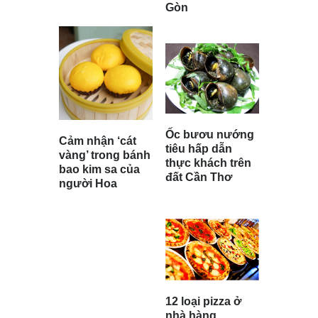
Gòn
Ốc bươu nướng
Cảm nhận ‘cát
tiêu hấp dẫn
vàng’ trong bánh
thực khách trên
bao kim sa của
đất Cần Thơ
người Hoa
12 loại pizza ở
nhà hàng