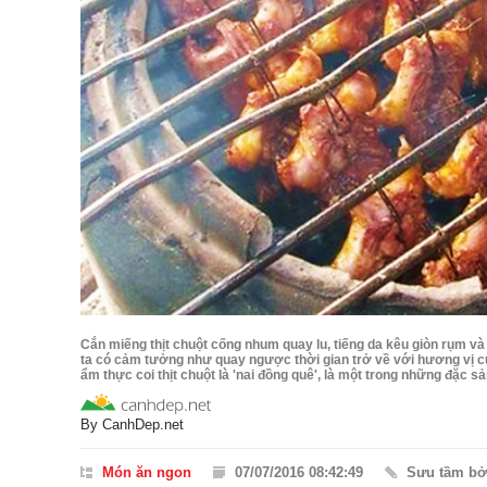
Cắn miếng thịt chuột cống nhum quay lu, tiếng da kêu giòn rụm v
ta có cảm tưởng như quay ngược thời gian trở về với hương vị c
ẩm thực coi thịt chuột là 'nai đồng quê', là một trong những đặc 
By
CanhDep.net
Món ăn ngon
07/07/2016 08:42:49
Sưu tầm b