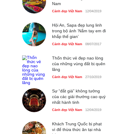
Nam
Nhiều hoạt động tôn vinh
nhà giáo tại Đầm Sen
Cảnh đẹp Việt Nam
12/04/2019
Cảnh đẹp Việt Nam
25/04/2020
Hội An, Sapa đẹp lung linh
trong bộ ảnh ‘Nắm tay em đi
khắp thế gian’
Cảnh đẹp Việt Nam
08/07/2017
Thổn thức vẻ đẹp nao lòng
của những vùng đất bị quên
lãng
Cảnh đẹp Việt Nam
27/10/2019
Sự “đắt giá” không tưởng
của các giải thưởng cao quý
nhất hành tinh
Cảnh đẹp Việt Nam
12/04/2019
Khách Trung Quốc bị phạt
vì để thừa thức ăn tại nhà