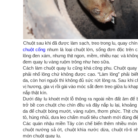
Chuột sau khi đã được làm sạch, treo trong lu, quay chín
chuột cống
nhum là loại chuột lớn, sống đơn độc trên c
lông đen xám, nhưng thịt ngon, mềm, nhiều nạc và khô
đem quay lu vàng ruộm trông như heo sữa.
Cách làm chuột quay lu cũng khá công phu. Chuột quay l
phải nhổ lông chứ không được cạo. “Làm lông” phải biết
da, còn hơi nguội thì không đủ sức rứt lông ra. Sau khi 
vị hương, gia vị rồi gài vào móc sắt đem treo giữa lu khạ
nắp thật kín.
Dưới đáy lu khoét một lỗ thông ra ngoài nền đất âm để 
trở bề con chuột cho chín đều và đậy nắp lu lại, khoảng 
da để chuột bóng mướt, vàng ruộm, thơm phức. Thịt chu
tô, húng nhủi, dưa leo chấm muối tiêu chanh mới đúng đi
Các quán nhậu miền Tây còn chế biến thêm nhiều món lạ 
chuột nướng sả ớt, chuột khìa nước dừa, chuột rô-ti 
món chuột quay lu.