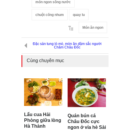
món ngon sông nước
chuột cống nhum
quay lu
Món ăn ngon
Đặc sản tung lò mò, món ăn đậm sắc người
Chăm Châu Đốc
Cùng chuyên mục
Lẩu cua Hải
Quán bún cá
Phòng giữa lòng
Châu Đốc cực
Hà Thành
ngon ở vỉa hè Sài