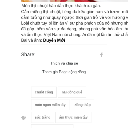
Món thịt chuột hấp dẫn thực khách xa gần.
Cắn miếng thịt chuột, tiếng da kêu giòn rụm và tươm mỡ 
cảm tưởng như quay ngược thời gian trở về với hương vị
Loài chuột tuy bị lên án vì sự phá phách của nó nhưng 
đã góp thêm vào sự đa dạng, phong phú văn hóa ẩm th
và ẩm thực Việt Nam nói chung. Ai đã một lần ăn thử ch
Bài và ảnh:
Duyên Mới
Share:
Thích và chia sẻ
Tham gia Page cộng đồng
chuột cống
nai đồng quê
món ngon miền tây
đồng tháp
sóc trăng
ẩm thực miền tây