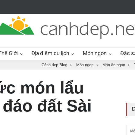
hế Giới
Địa điểm du lịch
Món ngon
Đặc s
Cảnh đẹp Blog
›
Món ngon
›
Món ăn ngon
›
ức món lẩu
đáo đất Sài
D
Mó