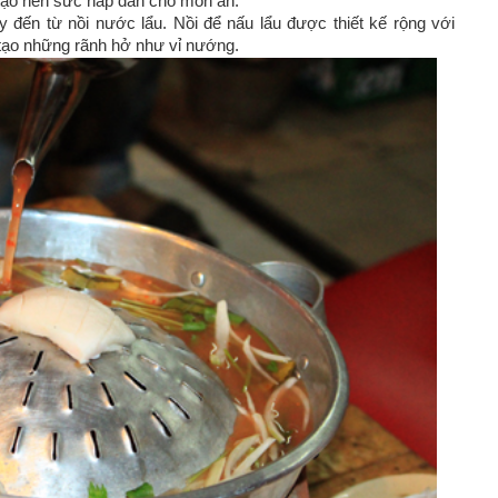
t tạo nên sức hấp dẫn cho món ăn.
y đến từ nồi nước lẩu. Nồi để nấu lẩu được thiết kế rộng với
tạo những rãnh hở như vỉ nướng.