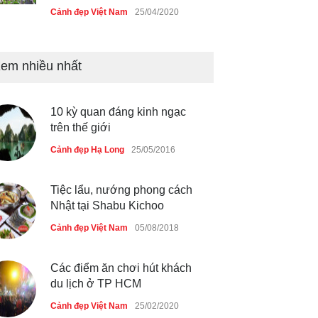
Cảnh đẹp Việt Nam
25/04/2020
Bán đảo Sơn Trà sẽ là khu
du lịch quốc gia
em nhiều nhất
Cảnh đẹp Việt Nam
24/04/2020
10 kỳ quan đáng kinh ngạc
Những món ăn đồng quê dân
trên thế giới
dã ở Sài Gòn
Cảnh đẹp Hạ Long
25/05/2016
Cảnh đẹp Việt Nam
25/04/2020
Tiệc lẩu, nướng phong cách
Nhật tại Shabu Kichoo
Cảnh đẹp Việt Nam
05/08/2018
Các điểm ăn chơi hút khách
du lịch ở TP HCM
Cảnh đẹp Việt Nam
25/02/2020