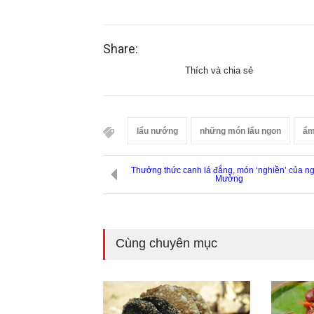
Share:
Thích và chia sẻ
lẩu nướng
những món lẩu ngon
ẩm
Thưởng thức canh lá đắng, món ‘nghiền’ của n
Mường
Cùng chuyên mục