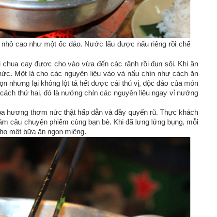
 nhô cao như một ốc đảo. Nước lẩu được nấu riêng rồi chế
vị chua cay được cho vào vừa đến các rãnh rồi đun sôi. Khi ăn
hức. Một là cho các nguyên liệu vào và nấu chín như cách ăn
 nhưng lại không lột tả hết được cái thú vị, độc đáo của món
ách thứ hai, đó là nướng chín các nguyên liệu ngay vỉ nướng
tỏa hương thơm nức thật hấp dẫn và đầy quyến rũ. Thực khách
m câu chuyện phiếm cùng bạn bè. Khi đã lưng lửng bụng, mỗi
cho một bữa ăn ngon miệng.