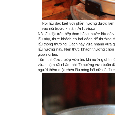
Nồi lẩu đặc biết với phần nướng được làm
vào nồi trước khi ăn. Ảnh:
Hupa
Nồi lẩu đặt trên bếp than hồng, nước lẩu có 
lẩu này, thực khách có hai cách để thưởng t
lẩu thông thường. Cách này vừa nhanh vừa gọn
lẩu nướng này. Nên thực khách thường chọn c
giữa nồi lẩu.
Tôm, thịt được ướp vừa ăn, khi nướng chín 
vừa chậm rãi nhâm nhi đồ nướng vừa buôn dă
người thêm một chén lẩu nóng hổi nữa là đủ 