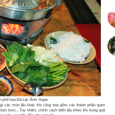
h phố hoa Đà Lạt. Ảnh:
Hupa
gì các món lẩu khác khi cũng bao gồm các thành phần quen
, bún tươi... Tuy nhiên, chính cách biến tấu khéo léo trong quá