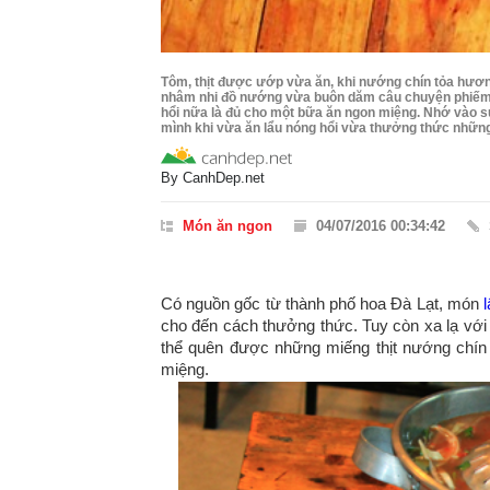
Tôm, thịt được ướp vừa ăn, khi nướng chín tỏa hươ
nhâm nhi đồ nướng vừa buôn dăm câu chuyện phiếm c
hổi nữa là đủ cho một bữa ăn ngon miệng. Nhớ vào sự
mình khi vừa ăn lẩu nóng hổi vừa thưởng thức nhữ
By
CanhDep.net
Món ăn ngon
04/07/2016 00:34:42
Có nguồn gốc từ thành phố hoa Đà Lạt, món
cho đến cách thưởng thức. Tuy còn xa lạ với
thể quên được những miếng thịt nướng chín
miệng.