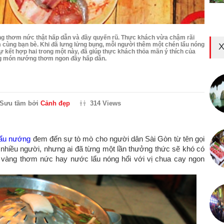
ng thơm nức thật hấp dẫn và đầy quyến rũ. Thực khách vừa chậm rãi
ùng bạn bè. Khi đã lưng lửng bụng, mỗi người thêm một chén lẩu nóng
X
 kết hợp hai trong một này, đã giúp thực khách thỏa mãn ý thích của
ng món nướng thơm ngon đầy hấp dẫn.
Sưu tầm bởi
Cảnh đẹp
314 Views
lẩu nướng
đem đến sự tò mò cho người dân Sài Gòn từ tên gọi
 nhiều người, nhưng ai đã từng một lần thưởng thức sẽ khó có
 vàng thơm nức hay nước lẩu nóng hổi với vị chua cay ngon