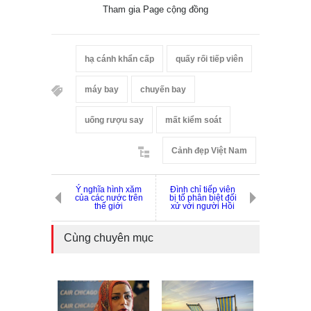
Tham gia Page cộng đồng
hạ cánh khẩn cấp
quấy rối tiếp viên
máy bay
chuyến bay
uống rượu say
mất kiểm soát
Cảnh đẹp Việt Nam
Ý nghĩa hình xăm
Đình chỉ tiếp viên
của các nước trên
bị tố phân biệt đối
thế giới
xử với người Hồi
Cùng chuyên mục