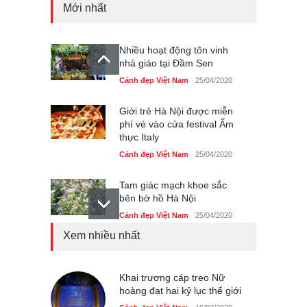
Mới nhất
Nhiều hoạt động tôn vinh
nhà giáo tại Đầm Sen
Cảnh đẹp Việt Nam
25/04/2020
Giới trẻ Hà Nội được miễn
phí vé vào cửa festival Ẩm
thực Italy
Cảnh đẹp Việt Nam
25/04/2020
Tam giác mạch khoe sắc
bên bờ hồ Hà Nội
Cảnh đẹp Việt Nam
25/04/2020
Xem nhiều nhất
Bán đảo Sơn Trà sẽ là khu
du lịch quốc gia
Cảnh đẹp Việt Nam
Khai trương cáp treo Nữ
24/04/2020
hoàng đạt hai kỷ lục thế giới
Những món ăn đồng quê