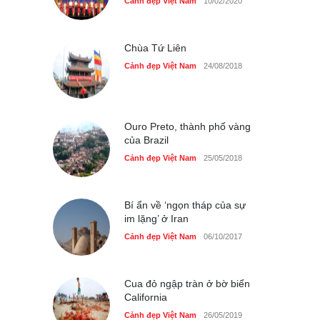
Cảnh đẹp Việt Nam
10/02/2020
dân dã ở Sài Gòn
Cảnh đẹp Việt Nam
25/04/2020
Chùa Tứ Liên
Cảnh đẹp Việt Nam
24/08/2018
Ouro Preto, thành phố vàng
của Brazil
Cảnh đẹp Việt Nam
25/05/2018
Bí ẩn về ‘ngọn tháp của sự
im lặng’ ở Iran
Cảnh đẹp Việt Nam
06/10/2017
Cua đỏ ngập tràn ở bờ biển
California
Cảnh đẹp Việt Nam
26/05/2019